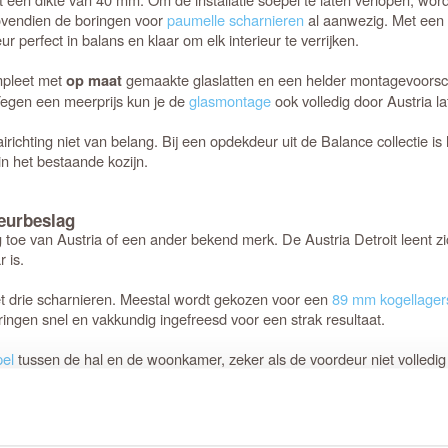
bovendien de boringen voor
paumelle scharnieren
al aanwezig. Met een 
erfect in balans en klaar om elk interieur te verrijken.
mpleet met
gemaakte glaslatten en een helder montagevoorschri
op maat
egen een meerprijs kun je de
glasmontage
ook volledig door Austria l
airichting niet van belang. Bij een opdekdeur uit de Balance collectie 
in het bestaande kozijn.
eurbeslag
 toe van Austria of een ander bekend merk. De Austria Detroit leent z
 is.
et drie scharnieren. Meestal wordt gekozen voor een
89 mm kogellager
ngen snel en vakkundig ingefreesd voor een strak resultaat.
pel
tussen de hal en de woonkamer, zeker als de voordeur niet volledig t
e luchtventilatie bij een gesloten deur vermindert; dit is de afweging