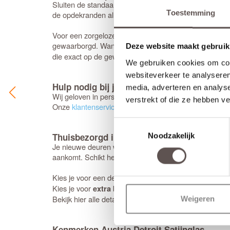
Sluiten de standaardmaten net niet aan? Geen probleem
Toestemming
de opdekranden alleen mogelijk aan de onderzijde.
Voor een zorgeloze installatie is het aan te raden ge
gewaarborgd. Wanneer de benodigde afmetingen buite
Deze website maakt gebruik
die exact op de gewenste maat wordt geproduceerd. H
We gebruiken cookies om cont
websiteverkeer te analyseren
Hulp nodig bij je keuze?
media, adverteren en analys
Wij geloven in persoonlijk advies; daarom chat je bij 
verstrekt of die ze hebben v
Onze
klantenservice
staat voor je klaar. Stel je vraag d
Toestemmingsselectie
Thuisbezorgd in 5 werkdagen
Noodzakelijk
Je nieuwe deuren worden met de grootste zorg bij je th
aankomt. Schikt het moment niet? Geen probleem, je k
Kies je voor een deur
bewerkingen? Dan kunne
zonder
Kies je voor
bewerkingen, houd dan rekening met
extra
Bekijk hier alle details over onze
bezorgservice
.
Weigeren
Kenmerken Austria Detroit Satijnglas