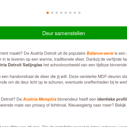
Deur samenstellen
ement maakt? De Austria Detroit uit de populaire
is een 
Balance-serie
der in te leveren op een warme, traditionele sfeer. Dankzij de verfijnde f
het schoolvoorbeeld van een tijdloze binnende
tria Detroit Satijnglas
in een handomdraai de sfeer die jij wilt. Deze oersterke MDF-deuren st
oende om de deur licht op te schuren, eventuele oneffenheden bij te we
a Detroit? De
binnendeur heeft een
Austria Memphis
identieke profi
 gewenste mate van privacy of lichtinval. Nieuwsgierig naar meer? Bekij
 een dikte van 40 mm. Om de installatie soepel te laten verlopen, wor