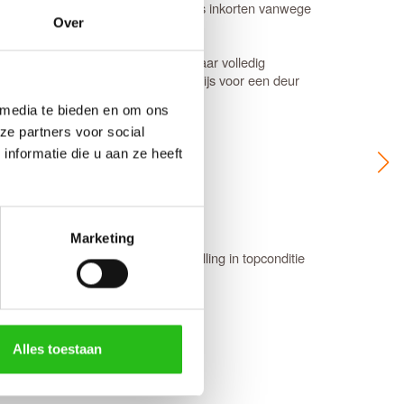
m in te korten. Bij een
opdekdeur
is inkorten vanwege
Over
fhangen, blijft de garantie van 12 jaar volledig
daardafmetingen staat direct de prijs voor een deur
n 6 werkweken.
 media te bieden en om ons
ze partners voor social
nformatie die u aan ze heeft
ive chat service
.
jks tussen 08:00 en 22:00 uur).
Marketing
an Voordeeldeuren, zodat je bestelling in topconditie
tkomt.
Alles toestaan