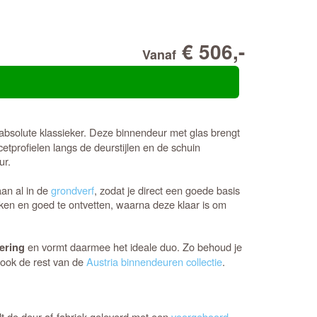
€ 506,-
Vanaf
absolute klassieker. Deze binnendeur met glas brengt
acetprofielen langs de deurstijlen en de schuin
ur.
aan al in de
grondverf
, zodat je direct een goede basis
rken en goed te ontvetten, waarna deze klaar is om
en vormt daarmee het ideale duo. Zo behoud je
lering
k ook de rest van de
Austria binnendeuren collectie
.
dt de deur af-fabriek geleverd met een
voorgeboord