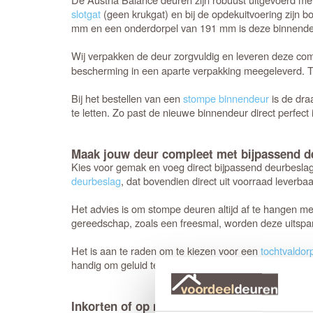
slotgat
(geen krukgat) en bij de opdekuitvoering zijn 
mm en een onderdorpel van 191 mm is deze binnendeur p
Wij verpakken de deur zorgvuldig en leveren deze co
bescherming in een aparte verpakking meegeleverd. T
Bij het bestellen van een
stompe binnendeur
is de dra
te letten. Zo past de nieuwe binnendeur direct perfect 
Maak jouw deur compleet met bijpassend d
Kies voor gemak en voeg direct bijpassend deurbeslag
deurbeslag
, dat bovendien direct uit voorraad leverbaar
Het advies is om stompe deuren altijd af te hangen m
gereedschap, zoals een freesmal, worden deze uitspari
Het is aan te raden om te kiezen voor een
tochtvaldor
handig om geluid te dempen. Houd er rekening mee dat d
Inkorten of op maat bestellen?