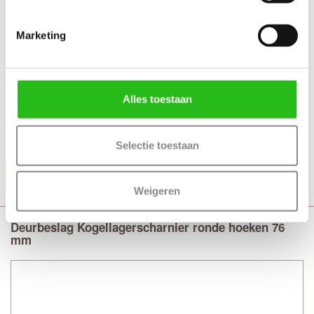
Marketing
Technische gegevens
+ Kogellagerscharnier
+ Afmeting 89 x 89 - 2.5 mm
Alles toestaan
+ Rechte hoeken met stalen pen
+ Uitvoering RVS - Mat zwart gelakt
Selectie toestaan
Productinformatie
Weigeren
Deurbeslag Kogellagerscharnier ronde hoeken 76
mm