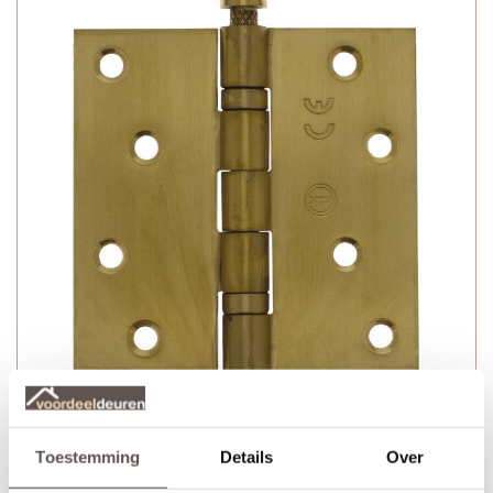
Technische gegevens
Toestemming
Details
Over
+ Kogellagerscharnier