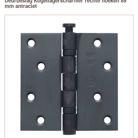
Deurbeslag Kogellagerscharnier rechte hoeken 89
mm antraciet