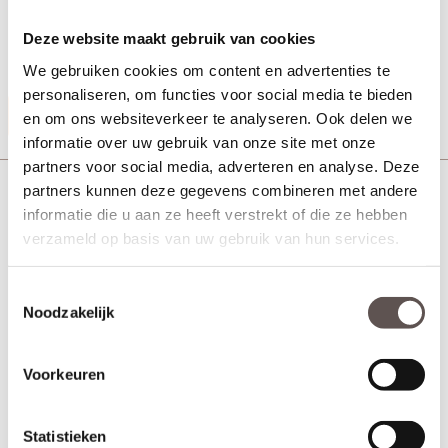
+ Afmeting 89 x 89 - 2.5 mm
+ Rechte hoeken met stalen pen
Deze website maakt gebruik van cookies
+ Uitvoering PVD - Mat Messing
+ Inclusief messing schroeven
We gebruiken cookies om content en advertenties te
personaliseren, om functies voor social media te bieden
Productinformatie
en om ons websiteverkeer te analyseren. Ook delen we
informatie over uw gebruik van onze site met onze
partners voor social media, adverteren en analyse. Deze
Deurbeslag Kogellagerscharnier rechte hoeken 89
partners kunnen deze gegevens combineren met andere
mm zwart
informatie die u aan ze heeft verstrekt of die ze hebben
verzameld op basis van uw gebruik van hun services.
Toestemmingsselectie
Noodzakelijk
Voorkeuren
Statistieken