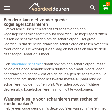
0
Een deur kan niet zonder goede
kogellagerscharnieren
Het verschil tussen een standaard scharnier en een
kogellagerscharnier spreekt bijna voor zich. De kogellagers zitten
tussen de scharnierbladen om de scharnierpen. Het grote
voordeel is dat de beide draaiende scharnierdelen rollen over een
rond kogeltje. De wrijving is dan laag en het draaien van de deur
gaat soepel. Maar er is meer .....
Een
standaard scharnier
draait ook om een scharnierpen, maar
beide draaiende scharnierdelen drukken op elkaar. Vooral door
het draaien en het gewicht van de deur slijten de scharnieren. Je
herkent dit het snelst door het
rond de
zwarte metaalslijpsel
scharnieren op de muur en plint. We raden ook voor lichtere
deuren altijd kogelscharnieren aan om dit te voorkomen.
Wanneer kies je voor scharnieren met rechte of
ronde hoeken?
Heb je een oude deur dan is deze voorzien van scharnieren met