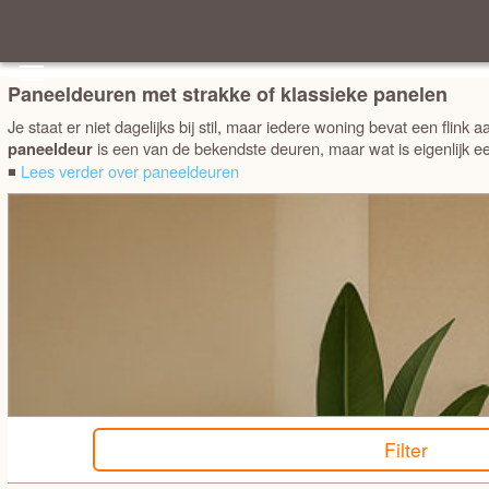
Outlet deuren
Merk - A tot Z
Paneeldeuren met strakke of klassieke panelen
Je staat er niet dagelijks bij stil, maar iedere woning bevat een flin
Merk - Z tot A
OPDEK OF STOMP
is een van de bekendste deuren, maar wat is eigenlijk e
paneeldeur
◾
Lees verder over paneeldeuren
Prijs laag - hoog
HOOGTE
Prijs hoog - laag
BREEDTE
Best verkocht
STIJL
MERK
KLEUR AFGELAKT OF GRONDVERF
Filter