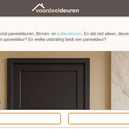
Sorteren
Filteren
k aantal paneeldeuren. Binnen- en
buitendeuren
. En dat niet alleen, deur
en paneeldeur? En welke uitstraling biedt een paneeldeur?