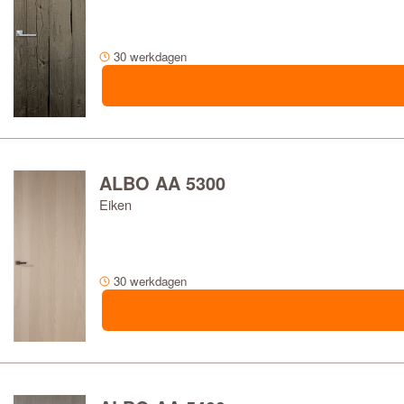
SOORT GLAS
30 werkdagen
AANTAL RUITEN
LEVERTIJD
ALBO AA 5300
Eiken
30 werkdagen