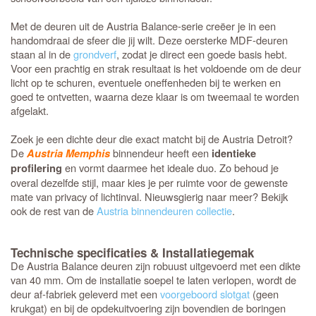
Met de deuren uit de Austria Balance-serie creëer je in een
handomdraai de sfeer die jij wilt. Deze oersterke MDF-deuren
staan al in de
grondverf
, zodat je direct een goede basis hebt.
Voor een prachtig en strak resultaat is het voldoende om de deur
licht op te schuren, eventuele oneffenheden bij te werken en
goed te ontvetten, waarna deze klaar is om tweemaal te worden
afgelakt.
Zoek je een dichte deur die exact matcht bij de Austria Detroit?
De
binnendeur heeft een
Austria Memphis
identieke
en vormt daarmee het ideale duo. Zo behoud je
profilering
overal dezelfde stijl, maar kies je per ruimte voor de gewenste
mate van privacy of lichtinval. Nieuwsgierig naar meer? Bekijk
ook de rest van de
Austria binnendeuren collectie
.
Technische specificaties & Installatiegemak
De Austria Balance deuren zijn robuust uitgevoerd met een dikte
van 40 mm. Om de installatie soepel te laten verlopen, wordt de
deur af-fabriek geleverd met een
voorgeboord slotgat
(geen
krukgat) en bij de opdekuitvoering zijn bovendien de boringen