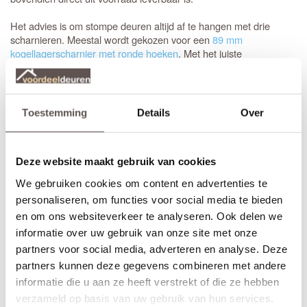
Het advies is om stompe deuren altijd af te hangen met drie
scharnieren. Meestal wordt gekozen voor een
89 mm
kogellagerscharnier met ronde hoeken
. Met het juiste
gereedschap, zoals een freesmal, worden deze uitsparingen snel
en vakkundig ingefreesd voor een strak resultaat.
Het is aan te raden om te kiezen voor een
tochtvaldorpel
tussen
Toestemming
Details
Over
de hal en de woonkamer, zeker als de voordeur niet volledig
tochtvrij sluit. Voor slaapkamers is een valdorpel handig om geluid
te dempen. Houd er rekening mee dat de luchtventilatie bij een
Deze website maakt gebruik van cookies
gesloten deur vermindert; dit is de afweging bij de keuze voor een
tochtvaldorpel.
We gebruiken cookies om content en advertenties te
personaliseren, om functies voor social media te bieden
Inkorten of op maat bestellen?
en om ons websiteverkeer te analyseren. Ook delen we
Sluiten de standaardmaten net niet aan? Geen probleem.
informatie over uw gebruik van onze site met onze
Stompe Austria Balance deuren zijn aan alle vier de zijden tot 10
partners voor social media, adverteren en analyse. Deze
mm in te korten. Bij een
opdekdeur
is inkorten vanwege de
partners kunnen deze gegevens combineren met andere
opdekranden alleen mogelijk aan de onderzijde.
informatie die u aan ze heeft verstrekt of die ze hebben
Voor een zorgeloze installatie is het aan te raden gebruik te
verzameld op basis van uw gebruik van hun services.