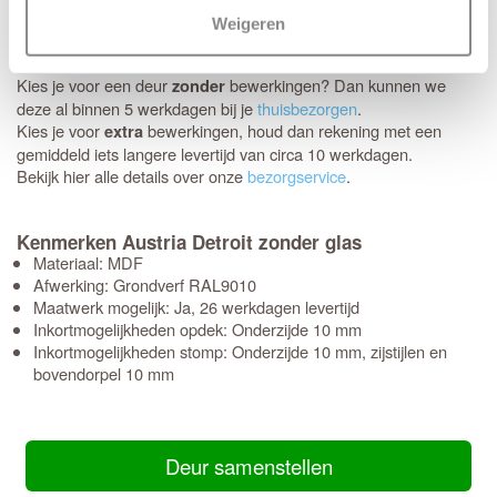
Schikt het moment niet? Geen probleem, je kunt eenvoudig zelf
Weigeren
een later bezorgmoment inplannen dat jou beter uitkomt.
Kies je voor een deur
bewerkingen? Dan kunnen we
zonder
deze al binnen 5 werkdagen bij je
thuisbezorgen
.
Kies je voor
bewerkingen, houd dan rekening met een
extra
gemiddeld iets langere levertijd van circa 10 werkdagen.
Bekijk hier alle details over onze
bezorgservice
.
Kenmerken Austria Detroit zonder glas
Materiaal: MDF
Afwerking: Grondverf RAL9010
Maatwerk mogelijk: Ja, 26 werkdagen levertijd
Inkortmogelijkheden opdek: Onderzijde 10 mm
Inkortmogelijkheden stomp: Onderzijde 10 mm, zijstijlen en
bovendorpel 10 mm
Deur samenstellen