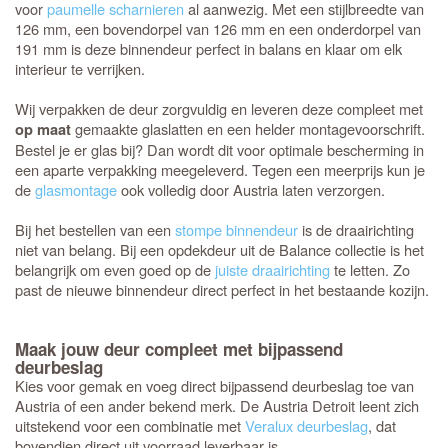
voor
paumelle scharnieren
al aanwezig. Met een stijlbreedte van
126 mm, een bovendorpel van 126 mm en een onderdorpel van
191 mm is deze binnendeur perfect in balans en klaar om elk
interieur te verrijken.
Wij verpakken de deur zorgvuldig en leveren deze compleet met
gemaakte glaslatten en een helder montagevoorschrift.
op maat
Bestel je er glas bij? Dan wordt dit voor optimale bescherming in
een aparte verpakking meegeleverd. Tegen een meerprijs kun je
de
glasmontage
ook volledig door Austria laten verzorgen.
Bij het bestellen van een
stompe binnendeur
is de draairichting
niet van belang. Bij een opdekdeur uit de Balance collectie is het
belangrijk om even goed op de
juiste draairichting
te letten. Zo
past de nieuwe binnendeur direct perfect in het bestaande kozijn.
Maak jouw deur compleet met bijpassend
deurbeslag
Kies voor gemak en voeg direct bijpassend deurbeslag toe van
Austria of een ander bekend merk. De Austria Detroit leent zich
uitstekend voor een combinatie met
Veralux deurbeslag
, dat
bovendien direct uit voorraad leverbaar is.