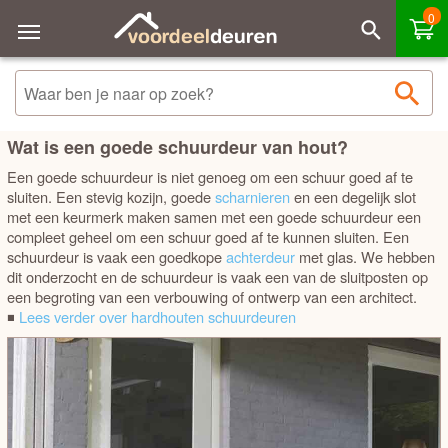
0
Sorteren
Filteren
Merk - A tot Z
SOORT DEUR
Merk - Z tot A
Wat is een goede schuurdeur van hout?
Een goede schuurdeur is niet genoeg om een schuur goed af te
Prijs laag - hoog
sluiten. Een stevig kozijn, goede
scharnieren
en een degelijk slot
met een keurmerk maken samen met een goede schuurdeur een
Prijs hoog - laag
compleet geheel om een schuur goed af te kunnen sluiten. Een
schuurdeur is vaak een goedkope
achterdeur
met glas. We hebben
dit onderzocht en de schuurdeur is vaak een van de sluitposten op
Best verkocht
een begroting van een verbouwing of ontwerp van een architect.
◾
Lees verder over hardhouten schuurdeuren
Voordeur
Achterdeur
Boerderij
deur