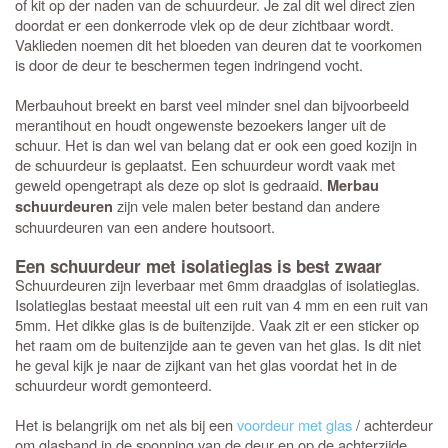
of kit op der naden van de schuurdeur. Je zal dit wel direct zien
doordat er een donkerrode vlek op de deur zichtbaar wordt.
Vaklieden noemen dit het bloeden van deuren dat te voorkomen
is door de deur te beschermen tegen indringend vocht.
Merbauhout breekt en barst veel minder snel dan bijvoorbeeld
merantihout en houdt ongewenste bezoekers langer uit de
schuur. Het is dan wel van belang dat er ook een goed kozijn in
de schuurdeur is geplaatst. Een schuurdeur wordt vaak met
geweld opengetrapt als deze op slot is gedraaid.
Merbau
zijn vele malen beter bestand dan andere
schuurdeuren
schuurdeuren van een andere houtsoort.
Een schuurdeur met isolatieglas is best zwaar
Schuurdeuren zijn leverbaar met 6mm draadglas of isolatieglas.
Isolatieglas bestaat meestal uit een ruit van 4 mm en een ruit van
5mm. Het dikke glas is de buitenzijde. Vaak zit er een sticker op
het raam om de buitenzijde aan te geven van het glas. Is dit niet
he geval kijk je naar de zijkant van het glas voordat het in de
schuurdeur wordt gemonteerd.
Het is belangrijk om net als bij een
voordeur met glas
/ achterdeur
om glasband in de sponning van de deur en op de achterzijde