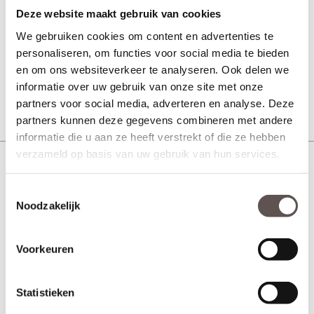
Achterdeur
Deze website maakt gebruik van cookies
We gebruiken cookies om content en advertenties te
personaliseren, om functies voor social media te bieden
Vanaf € 499,-
en om ons websiteverkeer te analyseren. Ook delen we
5 werkdagen
informatie over uw gebruik van onze site met onze
Bekijk
partners voor social media, adverteren en analyse. Deze
partners kunnen deze gegevens combineren met andere
informatie die u aan ze heeft verstrekt of die ze hebben
verzameld op basis van uw gebruik van hun services.
Austria merbau 1440
Zonder glas
Toestemmingsselectie
Noodzakelijk
Achterdeur
Vanaf € 513,-
Voorkeuren
5 werkdagen
Bekijk
Statistieken