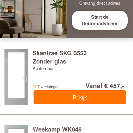
Ontvang direct advies
Start de
Deurenadviseur
Skantrae SKG 3553
Zonder glas
Achterdeur
Vanaf € 457,-
7 werkdagen
Bekijk
Weekamp WK048