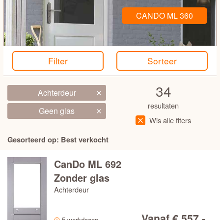
CANDO ML 360
HOOGTE
BREEDTE
Filter
Sorteer
STIJL
34
Achterdeur
resultaten
PRIJS
Geen glas
Wis alle fiters
MERK
Gesorteerd op: Best verkocht
CanDo ML 692
LEVERTIJD
Zonder glas
Achterdeur
TYPE
Vanaf € 557,-
AANTAL RUITEN
5 werkdagen