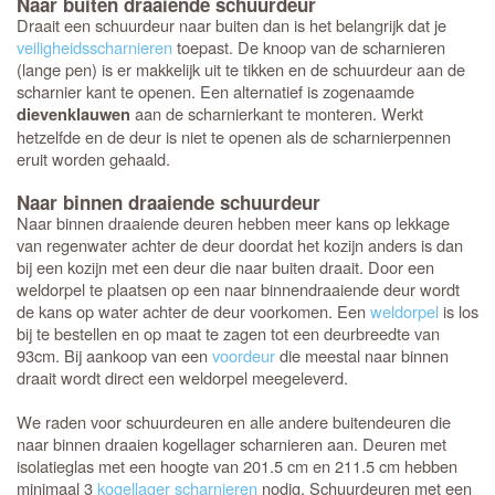
Naar buiten draaiende schuurdeur
Draait een schuurdeur naar buiten dan is het belangrijk dat je
veiligheidsscharnieren
toepast. De knoop van de scharnieren
(lange pen) is er makkelijk uit te tikken en de schuurdeur aan de
scharnier kant te openen. Een alternatief is zogenaamde
aan de scharnierkant te monteren. Werkt
dievenklauwen
hetzelfde en de deur is niet te openen als de scharnierpennen
eruit worden gehaald.
Naar binnen draaiende schuurdeur
Naar binnen draaiende deuren hebben meer kans op lekkage
van regenwater achter de deur doordat het kozijn anders is dan
bij een kozijn met een deur die naar buiten draait. Door een
weldorpel te plaatsen op een naar binnendraaiende deur wordt
de kans op water achter de deur voorkomen. Een
weldorpel
is los
bij te bestellen en op maat te zagen tot een deurbreedte van
93cm. Bij aankoop van een
voordeur
die meestal naar binnen
draait wordt direct een weldorpel meegeleverd.
We raden voor schuurdeuren en alle andere buitendeuren die
naar binnen draaien kogellager scharnieren aan. Deuren met
isolatieglas met een hoogte van 201.5 cm en 211.5 cm hebben
minimaal 3
kogellager scharnieren
nodig. Schuurdeuren met een