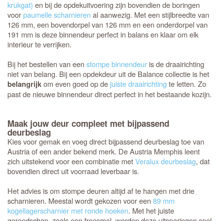
krukgat)
en bij de opdekuitvoering zijn bovendien de boringen
voor
paumelle scharnieren
al aanwezig. Met een stijlbreedte van
126 mm, een bovendorpel van 126 mm en een onderdorpel van
191 mm is deze binnendeur perfect in balans en klaar om elk
interieur te verrijken.
Bij het bestellen van een
stompe binnendeur
is de draairichting
niet van belang. Bij een opdekdeur uit de Balance collectie is het
om even goed op de
juiste draairichting
te letten. Zo
belangrijk
past de nieuwe binnendeur direct perfect in het bestaande kozijn.
Maak jouw deur compleet met bijpassend
deurbeslag
Kies voor gemak en voeg direct bijpassend deurbeslag toe van
Austria of een ander bekend merk. De Austria Memphis leent
zich uitstekend voor een combinatie met
Veralux deurbeslag
, dat
bovendien direct uit voorraad leverbaar is.
Het advies is om stompe deuren altijd af te hangen met drie
scharnieren. Meestal wordt gekozen voor een
89 mm
kogellagerscharnier met ronde hoeken
. Met het juiste
gereedschap, zoals een freesmal, worden deze uitsparingen snel