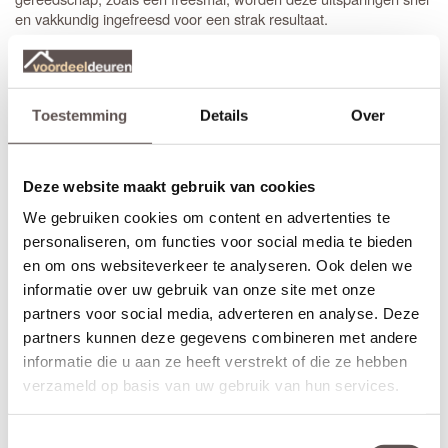
en vakkundig ingefreesd voor een strak resultaat.
Het is aan te raden om te kiezen voor een
tochtvaldorpel
tussen
de hal en de woonkamer, zeker als de voordeur niet volledig
tochtvrij sluit. Voor slaapkamers is een valdorpel handig om geluid
Toestemming
Details
Over
te dempen. Houd er rekening mee dat de luchtventilatie bij een
gesloten deur vermindert; dit is de afweging bij de keuze voor een
tochtvaldorpel.
Deze website maakt gebruik van cookies
Inkorten of op maat bestellen?
We gebruiken cookies om content en advertenties te
Sluiten de standaardmaten net niet aan? Geen probleem.
personaliseren, om functies voor social media te bieden
Stompe Austria Balance deuren zijn aan alle vier de zijden tot 10
en om ons websiteverkeer te analyseren. Ook delen we
mm in te korten. Bij een
opdekdeur
is inkorten vanwege de
informatie over uw gebruik van onze site met onze
opdekranden alleen mogelijk aan de onderzijde.
partners voor social media, adverteren en analyse. Deze
Voor een zorgeloze installatie is het aan te raden gebruik te
partners kunnen deze gegevens combineren met andere
maken van de
montageservice
. Door de deur vakkundig te laten
informatie die u aan ze heeft verstrekt of die ze hebben
afhangen, blijft de garantie van 12 jaar volledig gewaarborgd.
verzameld op basis van uw gebruik van hun services.
Wanneer de benodigde afmetingen buiten de inkortmarges
vallen, biedt
de oplossing. Onder de
maatwerk
standaardafmetingen staat direct de prijs voor een deur die exact
Toestemmingsselectie