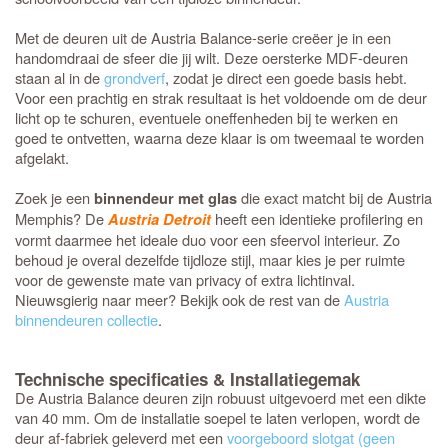
Met de deuren uit de Austria Balance-serie creëer je in een
handomdraai de sfeer die jij wilt. Deze oersterke MDF-deuren
staan al in de
grondverf
, zodat je direct een goede basis hebt.
Voor een prachtig en strak resultaat is het voldoende om de deur
licht op te schuren, eventuele oneffenheden bij te werken en
goed te ontvetten, waarna deze klaar is om tweemaal te worden
afgelakt.
Zoek je een
die exact matcht bij de Austria
binnendeur met glas
Memphis? De
heeft een identieke profilering en
Austria Detroit
vormt daarmee het ideale duo voor een sfeervol interieur. Zo
behoud je overal dezelfde tijdloze stijl, maar kies je per ruimte
voor de gewenste mate van privacy of extra lichtinval.
Nieuwsgierig naar meer? Bekijk ook de rest van de
Austria
binnendeuren collectie
.
Technische specificaties & Installatiegemak
De Austria Balance deuren zijn robuust uitgevoerd met een dikte
van 40 mm. Om de installatie soepel te laten verlopen, wordt de
deur af-fabriek geleverd met een
voorgeboord slotgat (geen