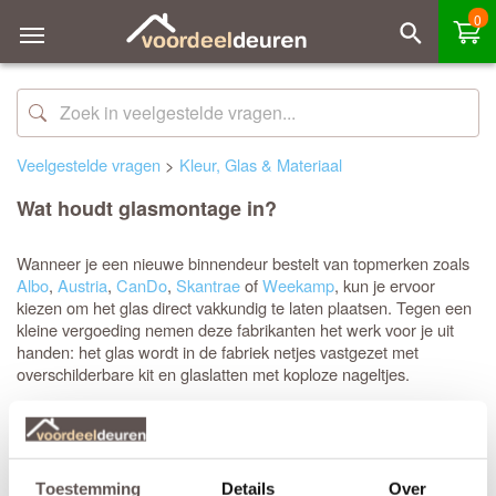
0
Veelgestelde vragen
>
Kleur, Glas & Materiaal
Wat houdt glasmontage in?
Wanneer je een nieuwe binnendeur bestelt van topmerken zoals
Albo
,
Austria
,
CanDo
,
Skantrae
of
Weekamp
, kun je ervoor
kiezen om het glas direct vakkundig te laten plaatsen. Tegen een
kleine vergoeding nemen deze fabrikanten het werk voor je uit
handen: het glas wordt in de fabriek netjes vastgezet met
overschilderbare kit en glaslatten met koploze nageltjes.
Dit bespaart je niet alleen kostbare tijd tijdens de montage, maar
voorkomt ook het lastige geknoei met kit. Je hoeft de deur bij
ontvangst alleen nog maar af te lakken. Vergeet hierbij niet om de
glaslatten dezelfde voorbehandeling te geven als de deur zelf; de
Toestemming
Details
Over