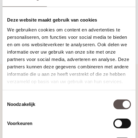
gaatjes van de nageltjes werk je eenvoudig en strak weg met een
klein beetje plamuur voor een prachtig eindresultaat.
Deze website maakt gebruik van cookies
Nog niet helemaal zeker?
Onze
klantenservice
helpt je graag verder met persoonlijk advies.
We gebruiken cookies om content en advertenties te
Je kunt ook direct antwoord krijgen via de
chat functie
, waar we
personaliseren, om functies voor social media te bieden
dagelijks tussen 08:00 en 22:00 uur voor je klaarstaan.
en om ons websiteverkeer te analyseren. Ook delen we
Terug naar Kleur, Glas & Materiaal
informatie over uw gebruik van onze site met onze
partners voor social media, adverteren en analyse. Deze
partners kunnen deze gegevens combineren met andere
Handig om te weten
informatie die u aan ze heeft verstrekt of die ze hebben
verzameld op basis van uw gebruik van hun services.
Opdekdeuren opmeten
Stompe deur heeft geen draairichting
Toestemmingsselectie
Noodzakelijk
Inmeten en montage
Veel gestelde vragen
Voorkeuren
Zo bestel je een complete deur