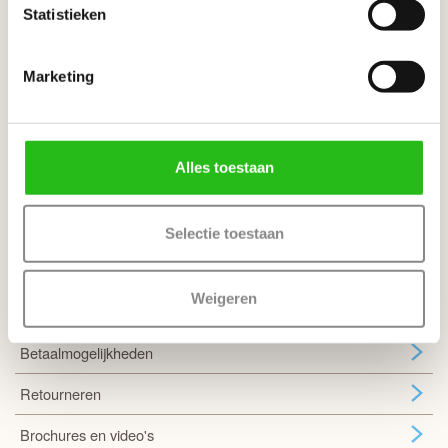
Statistieken
Sloten en bewerkingen
Verschil tussen een slotgat en krukgat
Marketing
Alles toestaan
Ons team staat klaar om je te helpen
Klantenservice
Selectie toestaan
Showroom
Weigeren
Bezorgen of afhalen
Betaalmogelijkheden
Retourneren
Brochures en video's