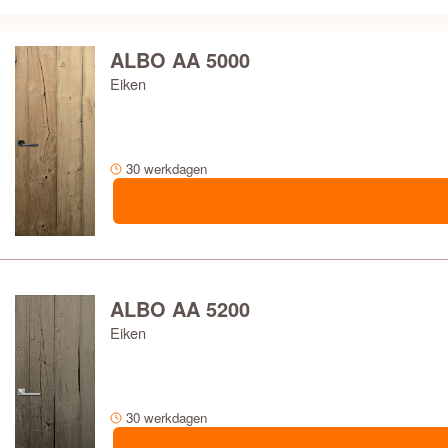
CanDo deuren
Skantrae deuren
ALBO AA 5000
Eiken
Svedex deuren
VeraLux deuren
30 werkdagen
Weekamp deuren
KLEUR AFGELAKT OF GRONDVERF
MATERIAAL
ALBO AA 5200
Eiken
PRIJS
GLAS OF PANEELDEUR
30 werkdagen