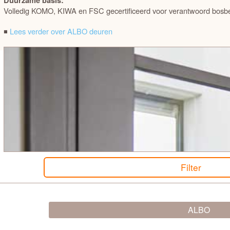
Duurzame basis:
Albo Freeslijn AA
Volledig KOMO, KIWA en FSC gecertificeerd voor verantwoord bosb
Albo Signature DC DA DJ
◾
Lees verder over ALBO deuren
Albo Signature FI FA
Albo Signature GD
Albo Signature IJ IA
Albo Slimline FI FA
Albo Woods Oak AA
Filter
Albo Woods Oak Line FI FA
Austria deuren
ALBO