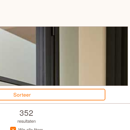
Sorteer
352
resultaten
Wis alle fiters