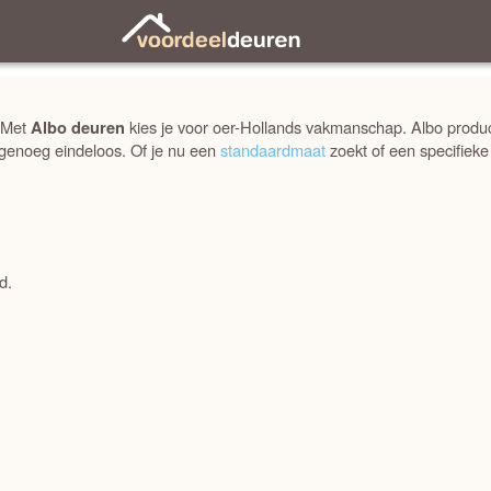
Sorteren
Filteren
? Met
kies je voor oer-Hollands vakmanschap. Albo producee
Albo deuren
agenoeg eindeloos. Of je nu een
standaardmaat
zoekt of een specifiek
d.