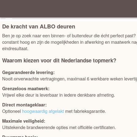
Outlet deuren
Merk - A tot Z
De kracht van ALBO deuren
Ben je op zoek naar een binnen- of buitendeur die écht perfect past
Merk - Z tot A
OPDEK OF STOMP
constant hoog en zijn de mogelijkheden in afwerking en maatwerk n
eindresultaat.
Prijs laag - hoog
HOOGTE
Waarom kiezen voor dit Nederlandse topmerk?
Prijs hoog - laag
Gegarandeerde levering:
BREEDTE
Nooit onverwachte vertragingen, maximaal 6 werkbare weken levertij
Best verkocht
Grenzeloos maatwerk:
STIJL
Vrijwel elke deur is leverbaar in iedere denkbare afmeting.
Direct montageklaar:
MERK
Optioneel
hoogwaardig afgelakt
met fabrieksgarantie.
Maximale veiligheid:
ALBO deuren
Uitstekende brandwerende opties met officiële certificaten.