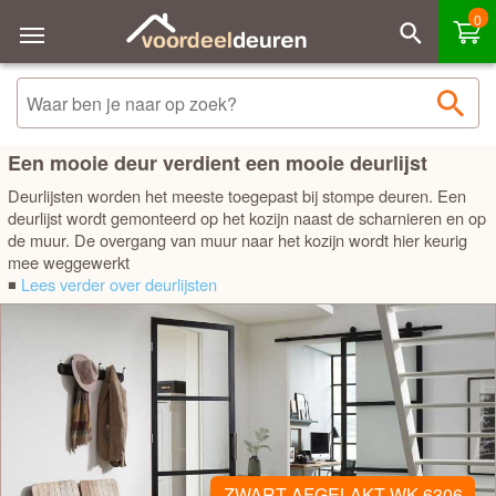
0
Sorteren
Filteren
Merk - A tot Z
Merk - Z tot A
Een mooie deur verdient een mooie deurlijst
Deurlijsten worden het meeste toegepast bij stompe deuren. Een
Prijs laag - hoog
deurlijst wordt gemonteerd op het kozijn naast de scharnieren en op
de muur. De overgang van muur naar het kozijn wordt hier keurig
Prijs hoog - laag
mee weggewerkt
◾
Lees verder over deurlijsten
Best verkocht
ZWART AFGELAKT WK 6306