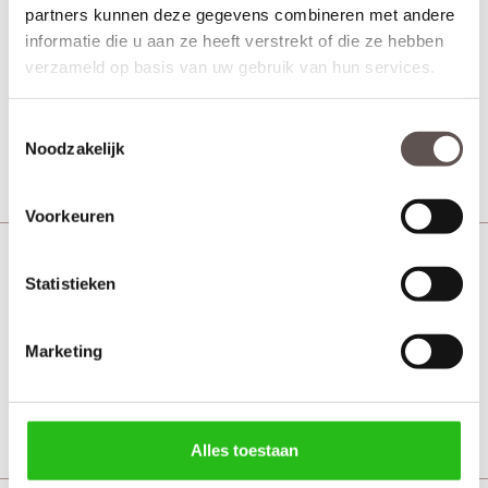
CanDo Modern Vloerblok
partners kunnen deze gegevens combineren met andere
informatie die u aan ze heeft verstrekt of die ze hebben
verzameld op basis van uw gebruik van hun services.
€ 26,56
Toestemmingsselectie
Noodzakelijk
Bekijk
Voorkeuren
CanDo Tijdloos Deurlijst
Statistieken
Marketing
€ 49,80
Bekijk
Alles toestaan