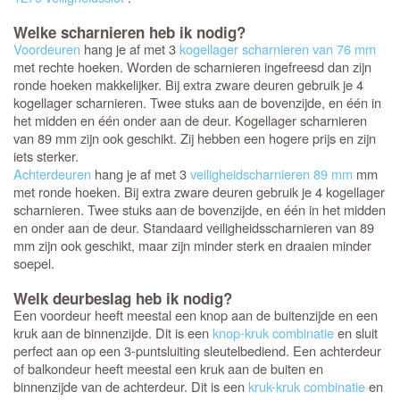
Welke scharnieren heb ik nodig?
Voordeuren
hang je af met 3
kogellager scharnieren van 76 mm
met rechte hoeken. Worden de scharnieren ingefreesd dan zijn
ronde hoeken makkelijker. Bij extra zware deuren gebruik je 4
kogellager scharnieren. Twee stuks aan de bovenzijde, en één in
het midden en één onder aan de deur. Kogellager scharnieren
van 89 mm zijn ook geschikt. Zij hebben een hogere prijs en zijn
iets sterker.
Achterdeuren
hang je af met 3
veiligheidscharnieren 89 mm
mm
met ronde hoeken. Bij extra zware deuren gebruik je 4 kogellager
scharnieren. Twee stuks aan de bovenzijde, en één in het midden
en onder aan de deur. Standaard veiligheidsscharnieren van 89
mm zijn ook geschikt, maar zijn minder sterk en draaien minder
soepel.
Welk deurbeslag heb ik nodig?
Een voordeur heeft meestal een knop aan de buitenzijde en een
kruk aan de binnenzijde. Dit is een
knop-kruk combinatie
en sluit
perfect aan op een 3-puntsluiting sleutelbediend. Een achterdeur
of balkondeur heeft meestal een kruk aan de buiten en
binnenzijde van de achterdeur. Dit is een
kruk-kruk combinatie
en