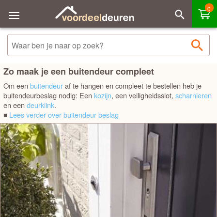
0
Sorteren
Filteren
Binnendeurbeslag
Merk - A tot Z
Buitendeurbeslag
Merk - Z tot A
Zo maak je een buitendeur compleet
Schuifdeurbeslag
Om een
buitendeur
af te hangen en compleet te bestellen heb je
Prijs laag - hoog
buitendeurbeslag nodig: Een
kozijn
, een veiligheidsslot,
scharnieren
en een
deurklink
.
ALBO
Prijs hoog - laag
◾
Lees verder over buitendeur beslag
Austria
Best verkocht
CanDo
Skantrae
Svedex