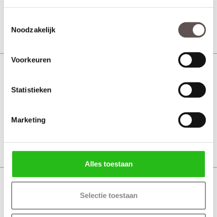
€ 436,00
Toestemmingsselectie
Bekijk
Noodzakelijk
Voorkeuren
CanDo Buitendeurbeslagpakket CVP111
Statistieken
€ 428,00
Marketing
Bekijk
Alles toestaan
CanDo Buitendeurbeslagpakket CVP112
Selectie toestaan