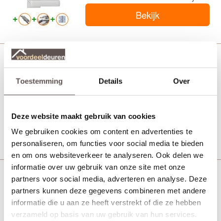
Bekijk
CanDo Buitendeurbeslagpakket CVP109
Toestemming
Details
Over
€ 436,00
Deze website maakt gebruik van cookies
Bekijk
We gebruiken cookies om content en advertenties te
personaliseren, om functies voor social media te bieden
en om ons websiteverkeer te analyseren. Ook delen we
informatie over uw gebruik van onze site met onze
partners voor social media, adverteren en analyse. Deze
CanDo Buitendeurbeslagpakket CVP110
partners kunnen deze gegevens combineren met andere
informatie die u aan ze heeft verstrekt of die ze hebben
verzameld op basis van uw gebruik van hun services.