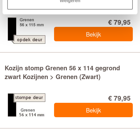
grondverf zwart Kozijnen > Grenen (Zwart)
Weigeren
€ 79,95
Bekijk
Kozijn stomp Grenen 56 x 114 gegrond
zwart Kozijnen > Grenen (Zwart)
€ 79,95
Bekijk