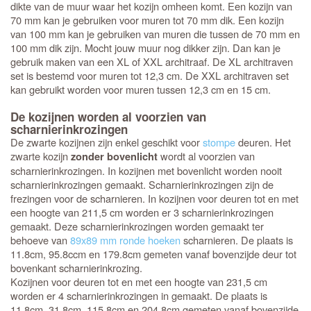
dikte van de muur waar het kozijn omheen komt. Een kozijn van
70 mm kan je gebruiken voor muren tot 70 mm dik. Een kozijn
van 100 mm kan je gebruiken van muren die tussen de 70 mm en
100 mm dik zijn. Mocht jouw muur nog dikker zijn. Dan kan je
gebruik maken van een XL of XXL architraaf. De XL architraven
set is bestemd voor muren tot 12,3 cm. De XXL architraven set
kan gebruikt worden voor muren tussen 12,3 cm en 15 cm.
De kozijnen worden al voorzien van
scharnierinkrozingen
De zwarte kozijnen zijn enkel geschikt voor
stompe
deuren. Het
zwarte kozijn
wordt al voorzien van
zonder bovenlicht
scharnierinkrozingen. In kozijnen met bovenlicht worden nooit
scharnierinkrozingen gemaakt. Scharnierinkrozingen zijn de
frezingen voor de scharnieren. In kozijnen voor deuren tot en met
een hoogte van 211,5 cm worden er 3 scharnierinkrozingen
gemaakt. Deze scharnierinkrozingen worden gemaakt ter
behoeve van
89x89 mm ronde hoeken
scharnieren. De plaats is
11.8cm, 95.8ccm en 179.8cm gemeten vanaf bovenzijde deur tot
bovenkant scharnierinkrozing.
Kozijnen voor deuren tot en met een hoogte van 231,5 cm
worden er 4 scharnierinkrozingen in gemaakt. De plaats is
11.8cm, 31.8cm, 115.8cm en 204.8cm gemeten vanaf bovenzijde