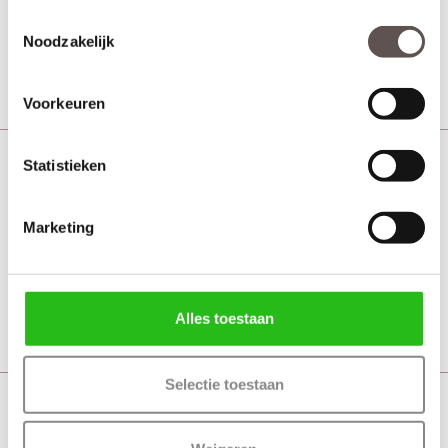
Toestemmingsselectie
€ 67,75
Noodzakelijk
Bekijk
Voorkeuren
Statistieken
Kozijn universeel vuren 45 x 114 mm
Kozijnen > Vurenhout
Marketing
€ 71,52
Bekijk
Alles toestaan
Selectie toestaan
Kozijn opdek grenen 56 x 115 mm