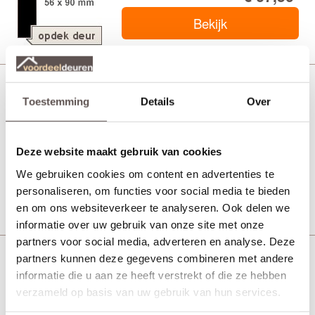
Bekijk
Kozijn stomp Grenen 56 x 114 gegrond
Toestemming
Details
Over
Kozijnen > Grenen
Deze website maakt gebruik van cookies
€ 67,50
We gebruiken cookies om content en advertenties te
personaliseren, om functies voor social media te bieden
Bekijk
en om ons websiteverkeer te analyseren. Ook delen we
informatie over uw gebruik van onze site met onze
partners voor social media, adverteren en analyse. Deze
partners kunnen deze gegevens combineren met andere
Kozijn opdek hardhout 56 x 90 mm
informatie die u aan ze heeft verstrekt of die ze hebben
grondverf wit Kozijnen > Hardhout
verzameld op basis van uw gebruik van hun services.