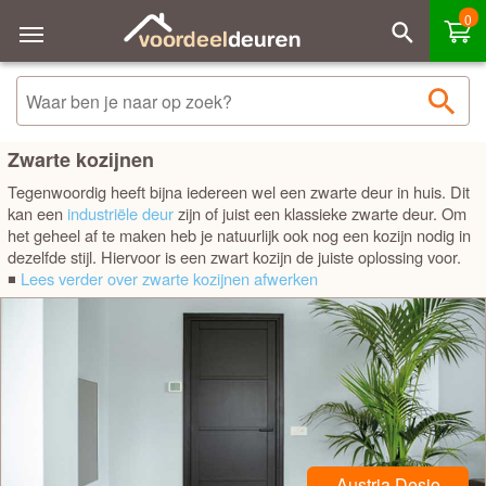
0
Sorteren
Filteren
Merk - A tot Z
TYPE & TOEPASSING
Merk - Z tot A
Stompe binnendeur kozijnen
Zwarte kozijnen
Tegenwoordig heeft bijna iedereen wel een zwarte deur in huis. Dit
Prijs laag - hoog
Opdek binnendeur kozijnen
kan een
industriële deur
zijn of juist een klassieke zwarte deur. Om
het geheel af te maken heb je natuurlijk ook nog een kozijn nodig in
Prijs hoog - laag
Buitendeur kozijn (Hardhout)
dezelfde stijl. Hiervoor is een zwart kozijn de juiste oplossing voor.
◾
Lees verder over zwarte kozijnen afwerken
Best verkocht
MATERIAAL
Vurenhout kozijnen
Hardhout kozijnen
Grenen kozijnen
Austria Desio