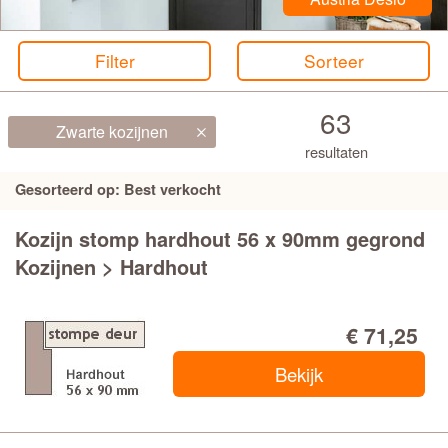
Stalen kozijnen
Filter
Sorteer
Stalen kozijnen van Svedex
63
Zwarte kozijnen
UITVOERING
resultaten
Gesorteerd op: Best verkocht
Met bovenlicht
Kozijn stomp hardhout 56 x 90mm gegrond
Zonder bovenlicht
Kozijnen > Hardhout
AFWERKING
€ 71,25
Wit gegrond
Bekijk
Wit afgelakt
Zwart gegrond