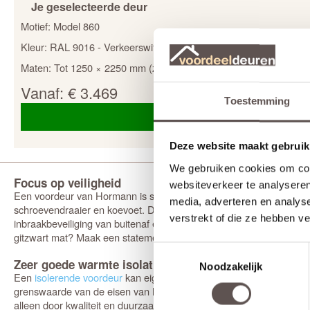
Je geselecteerde deur
Motief:
Model 860
Kleur:
RAL 9016 - Verkeerswit
Maten:
Tot 1250 × 2250 mm (zonder meerprijs)
Vanaf:
€ 3.469
Toestemming
Deze website maakt gebruik
We gebruiken cookies om cont
Focus op veiligheid
websiteverkeer te analyseren
Een voordeur van Hormann is standaard voorzien van een veilighe
media, adverteren en analys
schroevendraaier en koevoet. Dit zijn de veiligste voordeuren op 
verstrekt of die ze hebben v
inbraakbeveiliging van buitenaf en ongevallenbescherming van binnen
gitzwart mat? Maak een statement en combineer jouw voordeur in he
Toestemmingsselectie
Zeer goede warmte isolatie
Noodzakelijk
Een
isolerende voordeur
kan eigenlijk niet ontbreken in deze tijd.
grenswaarde van de eisen van het energiebesparingsbesluit. Hierd
alleen door kwaliteit en duurzaamheid. Dankzij een thermische ond