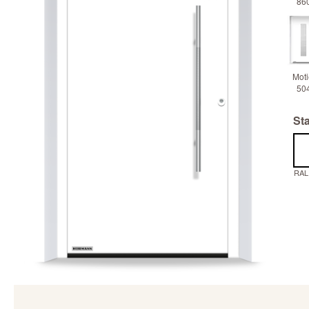
86
Moti
50
Sta
RAL