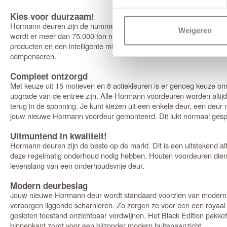
Kies voor duurzaam!
Hormann deuren zijn de nummer 1 CO2-neutrale deuren van Europa
Weigeren
wordt er meer dan 75.000 ton minder CO2 uitstoot gerealiseerd. H
producten en een intelligente millieubescherming. Alle producten 
compenseren.
Compleet ontzorgd
Met keuze uit 15 motieven en 8 actiekleuren is er genoeg keuze om
upgrade van de entree zijn. Alle Hormann voordeuren worden altij
terug in de sponning. Je kunt kiezen uit een enkele deur, een deu
jouw nieuwe Hormann voordeur gemonteerd. Dit lukt normaal gespro
Uitmuntend in kwaliteit!
Hormann deuren zijn de beste op de markt. Dit is een uitstekend al
deze regelmatig onderhoud nodig hebben. Houten voordeuren diene
levenslang van een onderhoudsvrije deur.
Modern deurbeslag
Jouw nieuwe Hormann deur wordt standaard voorzien van modern de
verborgen liggende scharnieren. Zo zorgen ze voor een een royaal 
gesloten toestand onzichtbaar verdwijnen. Het Black Edition pakke
binnenkant zorgt voor een bijzonder modern buitenaanzicht.