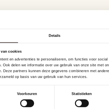
Details
Offerte aanvragen
 van cookies
ent en advertenties te personaliseren, om functies voor social
. Ook delen we informatie over uw gebruik van onze site met on
idsuitrusting RC3. Met dit keurmerk is de voordeur tenminste 5 minu
e. Deze partners kunnen deze gegevens combineren met andere i
de markt. Voordeuren van Hormann zijn voorzien van 3-voudige thermisc
erzameld op basis van uw gebruik van hun services.
uit. De deuren worden altijd standaard voorzien van het beste veilighe
t stijlvolle zwart met een moderne entree.
Voorkeuren
Statistieken
 Het klimaat is belangrijker dan ooit, en de energieprijzen zijn hoog. 
oor komen de Hormann voordeuren bijna altijd in aanmerking voor de 
erbreking bieden ze een tot wel 49% betere warmte-isolatie en is in v