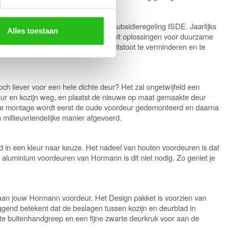
. Daarnaast voldoen ze aan de subsidieregeling ISDE. Jaarlijks
Alles toestaan
n belangrijke rol. Hormann ontwikkelt oplossingen voor duurzame
raal door vele maatregelen om de uitstoot te verminderen en te
h liever voor een hele dichte deur? Het zal ongetwijfeld een
eur en kozijn weg, en plaatst de nieuwe op maat gemaakte deur
van de montage wordt eerst de oude voordeur gedemonteerd en daarna
illieuvriendelijke manier afgevoerd.
d in een kleur naar keuze. Het nadeel van houten voordeuren is dat
luminium voordeuren van Hormann is dit niet nodig. Zo geniet je
aan jouw Hormann voordeur. Het Design pakket is voorzien van
ggend betekent dat de beslagen tussen kozijn en deurblad in
rte buitenhandgreep en een fijne zwarte deurkruk voor aan de