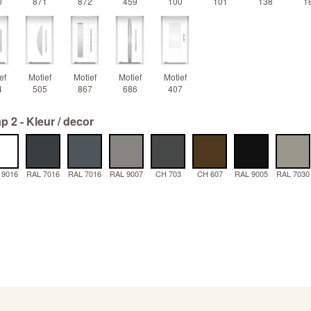
0
871
872
459
100
101
138
1
ef
Motief
Motief
Motief
Motief
4
505
867
686
407
p 2 - Kleur / decor
 9016
RAL 7016
RAL 7016
RAL 9007
CH 703
CH 607
RAL 9005
RAL 7030