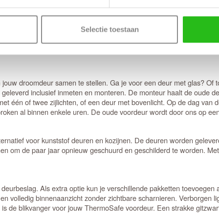
. De deuren worden uitsluitend geproduceerd met 100% groene stroom
Selectie toestaan
oogwaardige producten en ecologische verantwoordelijkheid spelen ee
voldoen aan de nieuwste stand van techniek en zijn standaard CO2 neut
 jouw droomdeur samen te stellen. Ga je voor een deur met glas? Of toc
d geleverd inclusief inmeten en monteren. De monteur haalt de oude d
r met één of twee zijlichten, of een deur met bovenlicht. Op de dag 
ken al binnen enkele uren. De oude voordeur wordt door ons op een m
ternatief voor kunststof deuren en kozijnen. De deuren worden gelever
n om de paar jaar opnieuw geschuurd en geschilderd te worden. Met a
urbeslag. Als extra optie kun je verschillende pakketten toevoegen 
en volledig binnenaanzicht zonder zichtbare scharnieren. Verborgen li
t is de blikvanger voor jouw ThermoSafe voordeur. Een strakke gitzwa