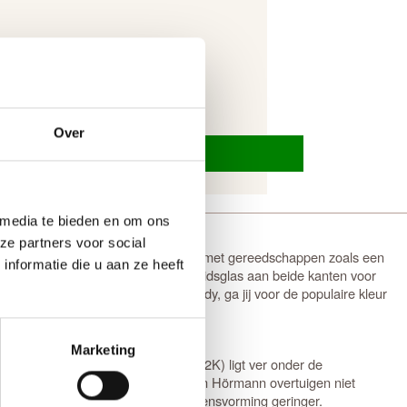
Over
 media te bieden en om ons
ze partners voor social
ten bestand tegen een inbraakpoging met gereedschappen zoals een
nformatie die u aan ze heeft
h isolerende beglazing met veiligheidsglas aan beide kanten voor
idsbeslag. Het desing is zeer trendy, ga jij voor de populaire kleur
Marketing
De UD-waarde van maximaal 0.87 W/(m2K) ligt ver onder de
subsidie regelingen. Voordeuren van Hörmann overtuigen niet
erwarmde ruimtes het risico op condensvorming geringer.