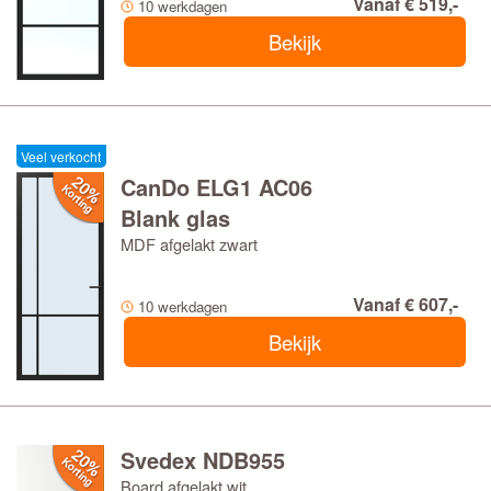
Vanaf € 519,-
10 werkdagen
Bekijk
Veel verkocht
CanDo ELG1 AC06
Blank glas
MDF afgelakt zwart
Vanaf € 607,-
10 werkdagen
Bekijk
Svedex NDB955
Board afgelakt wit