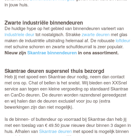
in jouw huis.
Zwarte industriële binnendeuren
De huidige hype op het gebied van binnendeuren varieert van
industriele deur
tot nostalgisch. Strakke
zwarte deuren
met glas
maken de industriële uitstraling helemaal af. De robuuste
loftdeur
met schuine schoren en zwarte schuifdeurrail is zeer populair.
Nieuw zijn
Skantrae binnendeuren
in ons assortiment.
Skantrae deuren supersnel thuis bezorgd
Heb jij met spoed een Skantrae deur nodig, neem dan contact
met ons op. Chat of bellen is het snelst. Wij bieden een XXSnel
service aan tegen een kleine vergoeding op standaard Skantrae
en CanDo deuren. De deuren worden razendsnel gereedgezet
en wij halen dan de deuren exclusief voor jou op (extra
bewerkingen zijn dan niet mogelijk).
Is de binnen- of buitendeur op voorraad bij Skantrae dan heb jij
met een toeslag van € 49.50 jouw nieuwe deur binnen 3 dagen in
huis. Afhalen van
Skantrae deuren
met spoed is mogelijk binnen