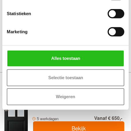
Weekamp WK6551 A1
Statistieken
MDF binnendeuren
Marketing
Vanaf € 414,-
7 werkdagen
Bekijk
Alles toestaan
Selectie toestaan
Austria Aerdenhout
Blank facetglas
Weigeren
MDF zwart
Vanaf € 650,-
5 werkdagen
Bekijk