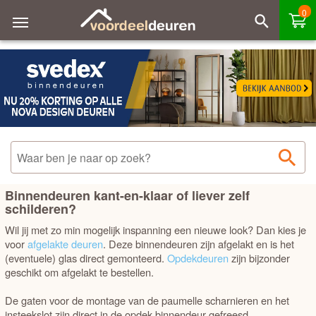
0
Sorteren
Filteren
Outlet deuren
Merk - A tot Z
Merk - Z tot A
OPDEK OF STOMP
Prijs laag - hoog
HOOGTE
Prijs hoog - laag
BREEDTE
Binnendeuren kant-en-klaar of liever zelf
Best verkocht
schilderen?
STIJL
Wil jij met zo min mogelijk inspanning een nieuwe look? Dan kies je
voor
afgelakte deuren
. Deze binnendeuren zijn afgelakt en is het
MERK
(eventuele) glas direct gemonteerd.
Opdekdeuren
zijn bijzonder
geschikt om afgelakt te bestellen.
KLEUR AFGELAKT OF GRONDVERF
De gaten voor de montage van de paumelle scharnieren en het
insteekslot zijn direct in de opdek binnendeur gefreesd.