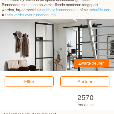
MATERIAAL
Binnendeuren kunnen op verschillende manieren toegepast
worden, bijvoorbeeld als
dubbele binnendeuren
of als
schuifdeuren
.
◾
Lees verder over binnendeuren
PRIJS
GLAS OF PANEELDEUR
SOORT GLAS
AANTAL RUITEN
Zwarte deuren
LEVERTIJD
Filter
Sorteer
2570
resultaten