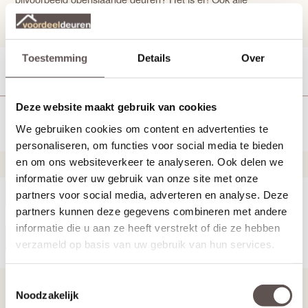
deurbeslag om je
voordeur
af te maken zoals brievenbus of
huisnummer, bij Intersteel vind je het!
Lees verder
Toestemming
Details
Over
Filter
Sorteer
Deze website maakt gebruik van cookies
We gebruiken cookies om content en advertenties te
resultaten
personaliseren, om functies voor social media te bieden
en om ons websiteverkeer te analyseren. Ook delen we
Gesorteerd op: Best verkocht
informatie over uw gebruik van onze site met onze
Meer weergeven
partners voor social media, adverteren en analyse. Deze
partners kunnen deze gegevens combineren met andere
informatie die u aan ze heeft verstrekt of die ze hebben
Terug
verzameld op basis van uw gebruik van hun services.
Toestemmingsselectie
Handig om te weten
Noodzakelijk