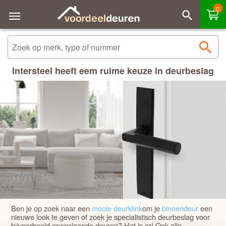
0
Sorteren
Filteren
Naam - A tot Z
BINNENDEURBESLAG
Naam - Z tot A
Intersteel heeft eem ruime keuze in deurbeslag
BUITENDEURBESLAG
Prijs laag - hoog
DEURGREPEN
Prijs hoog - laag
ACCESSOIRES
Best verkocht
SCHUIFDEURBESLAG
SCHARNIEREN
Ben je op zoek naar een
mooie deurklink
om je
binnendeur
een
nieuwe look te geven of zoek je specialistisch deurbeslag voor
bijvoorbeeld openslaande deuren? Het is er! Ook alle