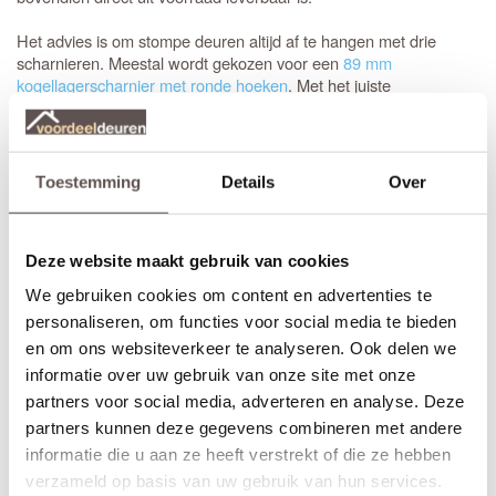
Het advies is om stompe deuren altijd af te hangen met drie
scharnieren. Meestal wordt gekozen voor een
89 mm
kogellagerscharnier met ronde hoeken
. Met het juiste
gereedschap, zoals een freesmal, worden deze uitsparingen snel
en vakkundig ingefreesd voor een strak resultaat.
Het is aan te raden om te kiezen voor een
tochtvaldorpel
tussen
Toestemming
Details
Over
de hal en de woonkamer, zeker als de voordeur niet volledig
tochtvrij sluit. Voor slaapkamers is een valdorpel handig om geluid
te dempen. Houd er rekening mee dat de luchtventilatie bij een
gesloten deur vermindert; dit is de afweging bij de keuze voor een
Deze website maakt gebruik van cookies
tochtvaldorpel.
We gebruiken cookies om content en advertenties te
personaliseren, om functies voor social media te bieden
Inkorten of op maat bestellen?
en om ons websiteverkeer te analyseren. Ook delen we
Sluiten de standaardmaten net niet aan? Geen probleem.
informatie over uw gebruik van onze site met onze
Stompe Austria Balance deuren zijn aan alle vier de zijden tot 10
partners voor social media, adverteren en analyse. Deze
mm in te korten. Bij een
opdekdeur
is inkorten vanwege de
partners kunnen deze gegevens combineren met andere
opdekranden alleen mogelijk aan de onderzijde.
informatie die u aan ze heeft verstrekt of die ze hebben
Voor een zorgeloze installatie is het aan te raden gebruik te
verzameld op basis van uw gebruik van hun services.