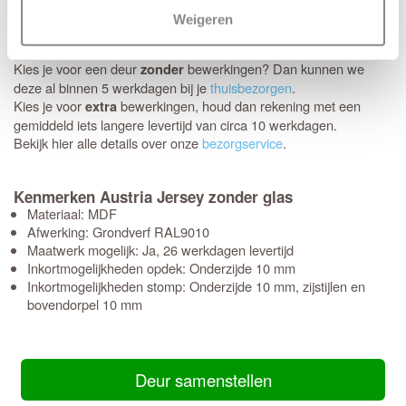
Schikt het moment niet? Geen probleem, je kunt eenvoudig zelf
Weigeren
een later bezorgmoment inplannen dat jou beter uitkomt.
Kies je voor een deur
bewerkingen? Dan kunnen we
zonder
deze al binnen 5 werkdagen bij je
thuisbezorgen
.
Kies je voor
bewerkingen, houd dan rekening met een
extra
gemiddeld iets langere levertijd van circa 10 werkdagen.
Bekijk hier alle details over onze
bezorgservice
.
Kenmerken Austria Jersey zonder glas
Materiaal: MDF
Afwerking: Grondverf RAL9010
Maatwerk mogelijk: Ja, 26 werkdagen levertijd
Inkortmogelijkheden opdek: Onderzijde 10 mm
Inkortmogelijkheden stomp: Onderzijde 10 mm, zijstijlen en
bovendorpel 10 mm
Deur samenstellen