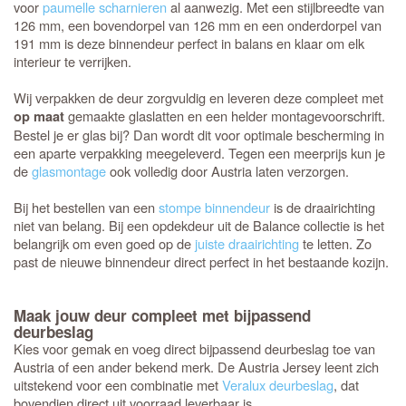
voor
paumelle scharnieren
al aanwezig. Met een stijlbreedte van
126 mm, een bovendorpel van 126 mm en een onderdorpel van
191 mm is deze binnendeur perfect in balans en klaar om elk
interieur te verrijken.
Wij verpakken de deur zorgvuldig en leveren deze compleet met
gemaakte glaslatten en een helder montagevoorschrift.
op maat
Bestel je er glas bij? Dan wordt dit voor optimale bescherming in
een aparte verpakking meegeleverd. Tegen een meerprijs kun je
de
glasmontage
ook volledig door Austria laten verzorgen.
Bij het bestellen van een
stompe binnendeur
is de draairichting
niet van belang. Bij een opdekdeur uit de Balance collectie is het
belangrijk om even goed op de
juiste draairichting
te letten. Zo
past de nieuwe binnendeur direct perfect in het bestaande kozijn.
Maak jouw deur compleet met bijpassend
deurbeslag
Kies voor gemak en voeg direct bijpassend deurbeslag toe van
Austria of een ander bekend merk. De Austria Jersey leent zich
uitstekend voor een combinatie met
Veralux deurbeslag
, dat
bovendien direct uit voorraad leverbaar is.