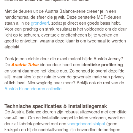
Met de deuren uit de Austria Balance-serie creëer je in een
handomdraai de sfeer die jij wilt. Deze oersterke MDF-deuren
staan al in de
grondverf
, zodat je direct een goede basis hebt.
Voor een prachtig en strak resultaat is het voldoende om de deur
licht op te schuren, eventuele oneffenheden bij te werken en
goed te ontvetten, waarna deze klaar is om tweemaal te worden
afgelakt.
Zoek je een dichte deur die exact matcht bij de Austria Jersey?
De
binnendeur heeft een
Austria Tulsa
identieke profilering
en vormt daarmee het ideale duo. Zo behoud je overal dezelfde
stijl, maar kies je per ruimte voor de gewenste mate van privacy
of lichtinval. Nieuwsgierig naar meer? Bekijk ook de rest van de
Austria binnendeuren collectie
.
Technische specificaties & Installatiegemak
De Austria Balance deuren zijn robuust uitgevoerd met een dikte
van 40 mm. Om de installatie soepel te laten verlopen, wordt de
deur af-fabriek geleverd met een
voorgeboord slotgat
(geen
krukgat) en bij de opdekuitvoering zijn bovendien de boringen