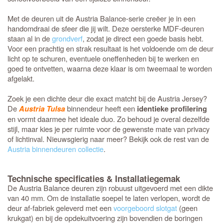
Met de deuren uit de Austria Balance-serie creëer je in een
handomdraai de sfeer die jij wilt. Deze oersterke MDF-deuren
staan al in de
grondverf
, zodat je direct een goede basis hebt.
Voor een prachtig en strak resultaat is het voldoende om de deur
licht op te schuren, eventuele oneffenheden bij te werken en
goed te ontvetten, waarna deze klaar is om tweemaal te worden
afgelakt.
Zoek je een dichte deur die exact matcht bij de Austria Jersey?
De
binnendeur heeft een
Austria Tulsa
identieke profilering
en vormt daarmee het ideale duo. Zo behoud je overal dezelfde
stijl, maar kies je per ruimte voor de gewenste mate van privacy
of lichtinval. Nieuwsgierig naar meer? Bekijk ook de rest van de
Austria binnendeuren collectie
.
Technische specificaties & Installatiegemak
De Austria Balance deuren zijn robuust uitgevoerd met een dikte
van 40 mm. Om de installatie soepel te laten verlopen, wordt de
deur af-fabriek geleverd met een
voorgeboord slotgat
(geen
krukgat) en bij de opdekuitvoering zijn bovendien de boringen