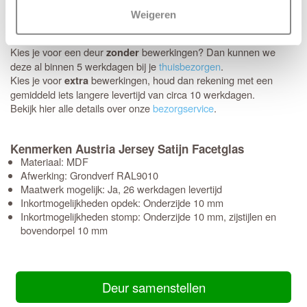
Schikt het moment niet? Geen probleem, je kunt eenvoudig zelf
Weigeren
een later bezorgmoment inplannen dat jou beter uitkomt.
Kies je voor een deur
bewerkingen? Dan kunnen we
zonder
deze al binnen 5 werkdagen bij je
thuisbezorgen
.
Kies je voor
bewerkingen, houd dan rekening met een
extra
gemiddeld iets langere levertijd van circa 10 werkdagen.
Bekijk hier alle details over onze
bezorgservice
.
Kenmerken Austria Jersey Satijn Facetglas
Materiaal: MDF
Afwerking: Grondverf RAL9010
Maatwerk mogelijk: Ja, 26 werkdagen levertijd
Inkortmogelijkheden opdek: Onderzijde 10 mm
Inkortmogelijkheden stomp: Onderzijde 10 mm, zijstijlen en
bovendorpel 10 mm
Deur samenstellen