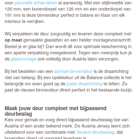
voor
paumelle scharnieren
al aanwezig. Met een stijlbreedte van
126 mm, een bovendorpel van 126 mm en een onderdorpel van
191 mm is deze binnendeur perfect in balans en klaar om elk
interieur te verrijken.
Wij verpakken de deur zorgvuldig en leveren deze compleet met
gemaakte glaslatten en een helder montagevoorschrift.
op maat
Bestel je er glas bij? Dan wordt dit voor optimale bescherming in
een aparte verpakking meegeleverd. Tegen een meerprijs kun je
de
glasmontage
ook volledig door Austria laten verzorgen.
Bij het bestellen van een
stompe binnendeur
is de draairichting
niet van belang. Bij een opdekdeur uit de Balance collectie is het
belangrijk om even goed op de
juiste draairichting
te letten. Zo
past de nieuwe binnendeur direct perfect in het bestaande kozijn.
Maak jouw deur compleet met bijpassend
deurbeslag
Kies voor gemak en voeg direct bijpassend deurbeslag toe van
Austria of een ander bekend merk. De Austria Jersey leent zich
uitstekend voor een combinatie met
Veralux deurbeslag
, dat
bovendien direct uit voorraad leverbaar is.