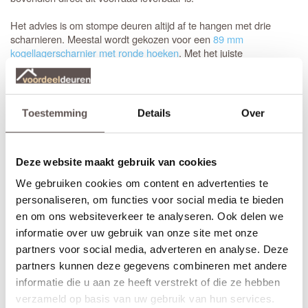
Het advies is om stompe deuren altijd af te hangen met drie
scharnieren. Meestal wordt gekozen voor een
89 mm
kogellagerscharnier met ronde hoeken
. Met het juiste
gereedschap, zoals een freesmal, worden deze uitsparingen snel
en vakkundig ingefreesd voor een strak resultaat.
Het is aan te raden om te kiezen voor een
tochtvaldorpel
tussen
Toestemming
Details
Over
de hal en de woonkamer, zeker als de voordeur niet volledig
tochtvrij sluit. Voor slaapkamers is een valdorpel handig om geluid
te dempen. Houd er rekening mee dat de luchtventilatie bij een
gesloten deur vermindert; dit is de afweging bij de keuze voor een
Deze website maakt gebruik van cookies
tochtvaldorpel.
We gebruiken cookies om content en advertenties te
personaliseren, om functies voor social media te bieden
Inkorten of op maat bestellen?
en om ons websiteverkeer te analyseren. Ook delen we
Sluiten de standaardmaten net niet aan? Geen probleem.
informatie over uw gebruik van onze site met onze
Stompe Austria Balance deuren zijn aan alle vier de zijden tot 10
partners voor social media, adverteren en analyse. Deze
mm in te korten. Bij een
opdekdeur
is inkorten vanwege de
partners kunnen deze gegevens combineren met andere
opdekranden alleen mogelijk aan de onderzijde.
informatie die u aan ze heeft verstrekt of die ze hebben
Voor een zorgeloze installatie is het aan te raden gebruik te
verzameld op basis van uw gebruik van hun services.