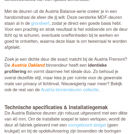
Met de deuren uit de Austria Balance-serie creëer je in een
handomdraai de sfeer die jij wilt. Deze oersterke MDF-deuren
staan al in de
grondverf
, zodat je direct een goede basis hebt.
Voor een prachtig en strak resultaat is het voldoende om de deur
licht op te schuren, eventuele oneffenheden bij te werken en
goed te ontvetten, waarna deze klaar is om tweemaal te worden
afgelakt.
Zoek je een dichte deur die exact matcht bij de Austria Fremont?
De
binnendeur heeft een
Austria Oakland
identieke
en vormt daarmee het ideale duo. Zo behoud je
profilering
overal dezelfde stijl, maar kies je per ruimte voor de gewenste
mate van privacy of lichtinval. Nieuwsgierig naar meer? Bekijk
ook de rest van de
Austria binnendeuren collectie
.
Technische specificaties & Installatiegemak
De Austria Balance deuren zijn robuust uitgevoerd met een dikte
van 40 mm. Om de installatie soepel te laten verlopen, wordt de
deur af-fabriek geleverd met een
voorgeboord slotgat
(geen
krukgat) en bij de opdekuitvoering zijn bovendien de boringen