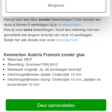
Schikt het moment niet? Geen probleem, je kunt eenvoudig zelf
Weigeren
een later bezorgmoment inplannen dat jou beter uitkomt.
Kies je voor een deur
bewerkingen? Dan kunnen we
zonder
deze al binnen 5 werkdagen bij je
thuisbezorgen
.
Kies je voor
bewerkingen, houd dan rekening met een
extra
gemiddeld iets langere levertijd van circa 10 werkdagen.
Bekijk hier alle details over onze
bezorgservice
.
Kenmerken Austria Fremont zonder glas
Materiaal: MDF
Afwerking: Grondverf RAL9010
Maatwerk mogelijk: Ja, 26 werkdagen levertijd
Inkortmogelijkheden opdek: Onderzijde 10 mm
Inkortmogelijkheden stomp: Onderzijde 10 mm, zijstijlen en
bovendorpel 10 mm
Deur samenstellen