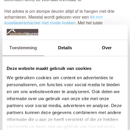
Het advies is om stompe deuren altijd af te hangen met drie
scharnieren. Meestal wordt gekozen voor een
89 mm
kogellagerscharnier met ronde hoeken
. Met het juiste
gereedschap, zoals een freesmal, worden deze uitsparingen snel
en vakkundig ingefreesd voor een strak resultaat.
Het is aan te raden om te kiezen voor een
tochtvaldorpel
tussen
Toestemming
Details
Over
de hal en de woonkamer, zeker als de voordeur niet volledig
tochtvrij sluit. Voor slaapkamers is een valdorpel handig om geluid
te dempen. Houd er rekening mee dat de luchtventilatie bij een
Deze website maakt gebruik van cookies
gesloten deur vermindert; dit is de afweging bij de keuze voor een
tochtvaldorpel.
We gebruiken cookies om content en advertenties te
personaliseren, om functies voor social media te bieden
Inkorten of op maat bestellen?
en om ons websiteverkeer te analyseren. Ook delen we
Sluiten de standaardmaten net niet aan? Geen probleem.
informatie over uw gebruik van onze site met onze
Stompe Austria Balance deuren zijn aan alle vier de zijden tot 10
partners voor social media, adverteren en analyse. Deze
mm in te korten. Bij een
opdekdeur
is inkorten vanwege de
partners kunnen deze gegevens combineren met andere
opdekranden alleen mogelijk aan de onderzijde.
informatie die u aan ze heeft verstrekt of die ze hebben
Voor een zorgeloze installatie is het aan te raden gebruik te
verzameld op basis van uw gebruik van hun services.