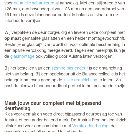
voor
paumelle scharnieren
al aanwezig. Met een stijlbreedte van
126 mm, een bovendorpel van 126 mm en een onderdorpel van
191 mm is deze binnendeur perfect in balans en klaar om elk
interieur te verrijken.
Wij verpakken de deur zorgvuldig en leveren deze compleet met
gemaakte glaslatten en een helder montagevoorschrift.
op maat
Bestel je er glas bij? Dan wordt dit voor optimale bescherming in
een aparte verpakking meegeleverd. Tegen een meerprijs kun je
de
glasmontage
ook volledig door Austria laten verzorgen.
Bij het bestellen van een
stompe binnendeur
is de draairichting
niet van belang. Bij een opdekdeur uit de Balance collectie is het
belangrijk om even goed op de
juiste draairichting
te letten. Zo
past de nieuwe binnendeur direct perfect in het bestaande kozijn.
Maak jouw deur compleet met bijpassend
deurbeslag
Kies voor gemak en voeg direct bijpassend deurbeslag toe van
Austria of een ander bekend merk. De Austria Fremont leent zich
uitstekend voor een combinatie met
Veralux deurbeslag
, dat
bovendien direct uit voorraad leverbaar is.