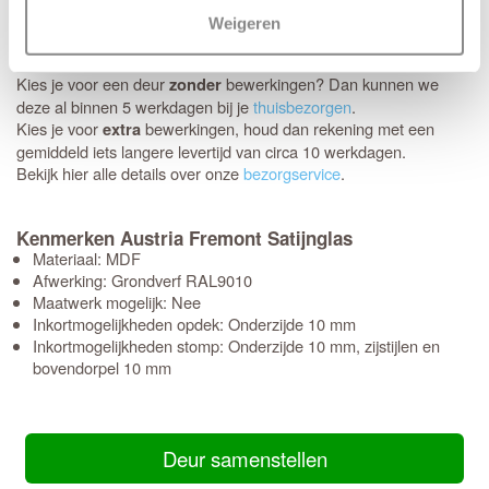
Schikt het moment niet? Geen probleem, je kunt eenvoudig zelf
Weigeren
een later bezorgmoment inplannen dat jou beter uitkomt.
Kies je voor een deur
bewerkingen? Dan kunnen we
zonder
deze al binnen 5 werkdagen bij je
thuisbezorgen
.
Kies je voor
bewerkingen, houd dan rekening met een
extra
gemiddeld iets langere levertijd van circa 10 werkdagen.
Bekijk hier alle details over onze
bezorgservice
.
Kenmerken Austria Fremont Satijnglas
Materiaal: MDF
Afwerking: Grondverf RAL9010
Maatwerk mogelijk: Nee
Inkortmogelijkheden opdek: Onderzijde 10 mm
Inkortmogelijkheden stomp: Onderzijde 10 mm, zijstijlen en
bovendorpel 10 mm
Deur samenstellen