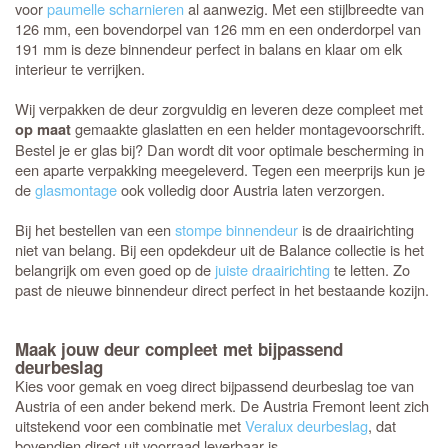
voor
paumelle scharnieren
al aanwezig. Met een stijlbreedte van
126 mm, een bovendorpel van 126 mm en een onderdorpel van
191 mm is deze binnendeur perfect in balans en klaar om elk
interieur te verrijken.
Wij verpakken de deur zorgvuldig en leveren deze compleet met
gemaakte glaslatten en een helder montagevoorschrift.
op maat
Bestel je er glas bij? Dan wordt dit voor optimale bescherming in
een aparte verpakking meegeleverd. Tegen een meerprijs kun je
de
glasmontage
ook volledig door Austria laten verzorgen.
Bij het bestellen van een
stompe binnendeur
is de draairichting
niet van belang. Bij een opdekdeur uit de Balance collectie is het
belangrijk om even goed op de
juiste draairichting
te letten. Zo
past de nieuwe binnendeur direct perfect in het bestaande kozijn.
Maak jouw deur compleet met bijpassend
deurbeslag
Kies voor gemak en voeg direct bijpassend deurbeslag toe van
Austria of een ander bekend merk. De Austria Fremont leent zich
uitstekend voor een combinatie met
Veralux deurbeslag
, dat
bovendien direct uit voorraad leverbaar is.