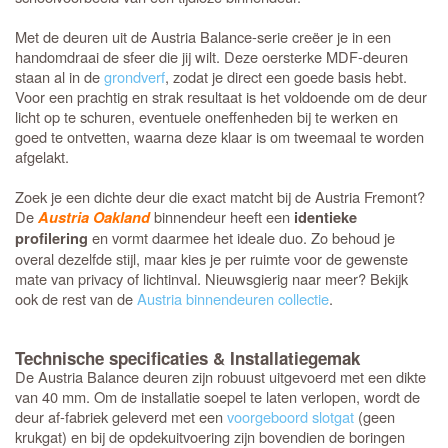
Met de deuren uit de Austria Balance-serie creëer je in een
handomdraai de sfeer die jij wilt. Deze oersterke MDF-deuren
staan al in de
grondverf
, zodat je direct een goede basis hebt.
Voor een prachtig en strak resultaat is het voldoende om de deur
licht op te schuren, eventuele oneffenheden bij te werken en
goed te ontvetten, waarna deze klaar is om tweemaal te worden
afgelakt.
Zoek je een dichte deur die exact matcht bij de Austria Fremont?
De
binnendeur heeft een
Austria Oakland
identieke
en vormt daarmee het ideale duo. Zo behoud je
profilering
overal dezelfde stijl, maar kies je per ruimte voor de gewenste
mate van privacy of lichtinval. Nieuwsgierig naar meer? Bekijk
ook de rest van de
Austria binnendeuren collectie
.
Technische specificaties & Installatiegemak
De Austria Balance deuren zijn robuust uitgevoerd met een dikte
van 40 mm. Om de installatie soepel te laten verlopen, wordt de
deur af-fabriek geleverd met een
voorgeboord slotgat
(geen
krukgat) en bij de opdekuitvoering zijn bovendien de boringen