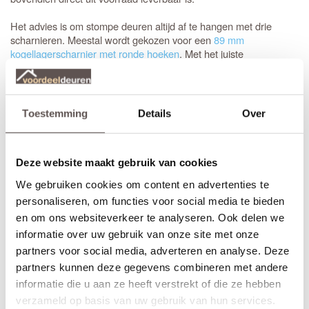
Het advies is om stompe deuren altijd af te hangen met drie
scharnieren. Meestal wordt gekozen voor een
89 mm
kogellagerscharnier met ronde hoeken
. Met het juiste
gereedschap, zoals een freesmal, worden deze uitsparingen snel
en vakkundig ingefreesd voor een strak resultaat.
Het is aan te raden om te kiezen voor een
tochtvaldorpel
tussen
Toestemming
Details
Over
de hal en de woonkamer, zeker als de voordeur niet volledig
tochtvrij sluit. Voor slaapkamers is een valdorpel handig om geluid
te dempen. Houd er rekening mee dat de luchtventilatie bij een
Deze website maakt gebruik van cookies
gesloten deur vermindert; dit is de afweging bij de keuze voor een
tochtvaldorpel.
We gebruiken cookies om content en advertenties te
personaliseren, om functies voor social media te bieden
Inkorten of op maat bestellen?
en om ons websiteverkeer te analyseren. Ook delen we
Sluiten de standaardmaten net niet aan? Geen probleem.
informatie over uw gebruik van onze site met onze
Stompe Austria Balance deuren zijn aan alle vier de zijden tot 10
partners voor social media, adverteren en analyse. Deze
mm in te korten. Bij een
opdekdeur
is inkorten vanwege de
partners kunnen deze gegevens combineren met andere
opdekranden alleen mogelijk aan de onderzijde.
informatie die u aan ze heeft verstrekt of die ze hebben
Voor een zorgeloze installatie is het aan te raden gebruik te
verzameld op basis van uw gebruik van hun services.