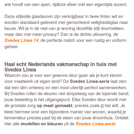
wie houdt van een open, tijdloze sfeer met een eigentijds accent.
Deze stijlvolle glasdeuren zijn verkrijgbaar in twee tinten wit en
worden standaard geleverd met gemonteerd veiligheidsglas naar
keuze. Wil je in de rest van je woning dezelfde stijl doortrekken,
maar dan met meer privacy? Dan is de dichte uitvoering, de
, de perfecte match voor een rustig en uniform
Svedex Linea 14
geheel.
Haal echt Nederlands vakmanschap in huis met
Svedex Linea
Waarom zou je voor een gewone deur gaan als je kunt kiezen
voor maatwerk uit eigen land? De
laat zien
Svedex Linea-serie
dat een slim ontwerp en een mooi uiterlijk perfect samenwerken.
Bij Svedex rollen de deuren niet simpelweg van de lopende band;
jouw bestelling is het uitgangspunt. Elke Svedex deur wordt met
de grootste zorg
, precies zoals jij het wilt. Je
op maat gemaakt
kiest hiermee voor een bijzondere manier van wonen, waarbij je
binnendeur precies past bij de eisen van jouw droomhuis. Ontdek
hier alle
uit de
.
modellen en kleuren
Svedex Linea-serie