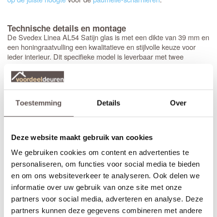
Technische details en montage
De Svedex Linea AL54 Satijn glas is met een dikte van 39 mm en
een honingraatvulling een kwalitatieve en stijlvolle keuze voor
ieder interieur. Dit specifieke model is leverbaar met twee
verschillende varianten freeslijnen, zodat je het accent kunt
kiezen dat bij jouw woonstijl past. Je hebt daarbij de keuze tussen
de standaard Svedex
met een subtiele ronde lijn, of de
LN01
Svedex
die is uitgevoerd met een strakke, vlakke lijn.
VLG03
Toestemming
Details
Over
Stompe Svedex deuren zijn altijd
armgeschaafd
. Opdekdeuren
zijn altijd voorzien van boringen voor de scharnieren op
standaardhoogte. Bekijk de
Svedex montagefilm
.
Deze website maakt gebruik van cookies
We gebruiken cookies om content en advertenties te
Elk model
Svedex-deur
is leverbaar in zowel een stompe als
opdekuitvoering, in elke denkbare standaardmaat of afwijkende
personaliseren, om functies voor social media te bieden
afmeting. Het is voor beide uitvoeringen van belang dat je de
en om ons websiteverkeer te analyseren. Ook delen we
juiste draairichting doorgeeft tijdens het bestellen. Doordat
informatie over uw gebruik van onze site met onze
Svedex het slot al in de fabriek infreest, kan de deur niet
partners voor social media, adverteren en analyse. Deze
omgedraaid worden en is de
keuze tussen links en rechts
van
partners kunnen deze gegevens combineren met andere
groot belang.