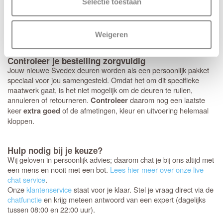
vierkant rozet? Dan bereiden we dit graag direct voor je voor.
Selectie toestaan
Houd er wel rekening mee dat deze specifieke fabrieksboring
alleen mogelijk is bij aankoop van origineel
Svedex deurbeslag
met minirozet.
Weigeren
Controleer je bestelling zorgvuldig
Jouw nieuwe Svedex deuren worden als een persoonlijk pakket
speciaal voor jou samengesteld. Omdat het om dit specifieke
maatwerk gaat, is het niet mogelijk om de deuren te ruilen,
annuleren of retourneren.
daarom nog een laatste
Controleer
keer
of de afmetingen, kleur en uitvoering helemaal
extra goed
kloppen.
Hulp nodig bij je keuze?
Wij geloven in persoonlijk advies; daarom chat je bij ons altijd met
een mens en nooit met een bot.
Lees hier meer over onze live
chat service
.
Onze
klantenservice
staat voor je klaar. Stel je vraag direct via de
chatfunctie
en krijg meteen antwoord van een expert (dagelijks
tussen 08:00 en 22:00 uur).