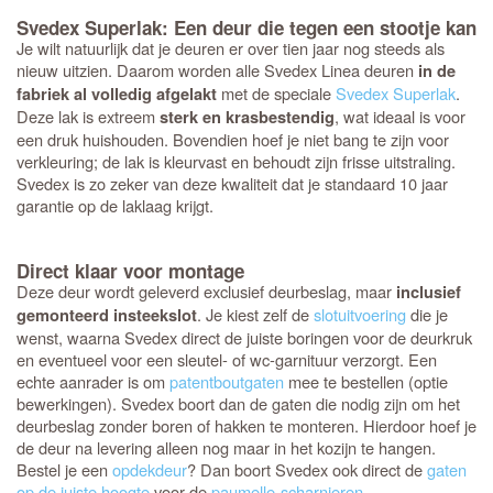
Svedex Superlak: Een deur die tegen een stootje kan
Je wilt natuurlijk dat je deuren er over tien jaar nog steeds als
nieuw uitzien. Daarom worden alle Svedex Linea deuren
in de
met de speciale
Svedex Superlak
.
fabriek al volledig afgelakt
Deze lak is extreem
, wat ideaal is voor
sterk en krasbestendig
een druk huishouden. Bovendien hoef je niet bang te zijn voor
verkleuring; de lak is kleurvast en behoudt zijn frisse uitstraling.
Svedex is zo zeker van deze kwaliteit dat je standaard 10 jaar
garantie op de laklaag krijgt.
Direct klaar voor montage
Deze deur wordt geleverd exclusief deurbeslag, maar
inclusief
. Je kiest zelf de
slotuitvoering
die je
gemonteerd insteekslot
wenst, waarna Svedex direct de juiste boringen voor de deurkruk
en eventueel voor een sleutel- of wc-garnituur verzorgt. Een
echte aanrader is om
patentboutgaten
mee te bestellen (optie
bewerkingen). Svedex boort dan de gaten die nodig zijn om het
deurbeslag zonder boren of hakken te monteren. Hierdoor hoef je
de deur na levering alleen nog maar in het kozijn te hangen.
Bestel je een
opdekdeur
? Dan boort Svedex ook direct de
gaten
op de juiste hoogte
voor de
paumelle-scharnieren
.