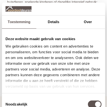
huisdieren, spelende kinderen of dagelijks intensief gebruik;
deze lak kan tegen een stootje en blijft krasvrij.
Je hoeft nooit meer te schilderen. De lak
Volledig kleurvast:
vergeelt niet door zonlicht en behoudt jarenlang zijn frisse,
oorspronkelijke kleur.
Toestemming
Details
Over
Heb je per
Bestand tegen huishoudelijke middelen:
ongeluk geknoeid? Geen probleem. De lak is ongevoelig voor
vlekken en makkelijk schoon te maken met milde
Deze website maakt gebruik van cookies
schoonmaakmiddelen.
Svedex Superlak is volledig oplosmiddelvrij,
Milieuvriendelijk:
We gebruiken cookies om content en advertenties te
wat beter is voor het milieu en de luchtkwaliteit in je huis.
personaliseren, om functies voor social media te bieden
Omdat Svedex overtuigd is van deze
10 jaar zekerheid:
en om ons websiteverkeer te analyseren. Ook delen we
kwaliteit, krijg je standaard
op de laklaag.
10 jaar garantie
informatie over uw gebruik van onze site met onze
Kortom: met Svedex Superlak kies je voor een onderhoudsvrije
partners voor social media, adverteren en analyse. Deze
deur die er na jaren nog precies zo uitziet als op de dag van
partners kunnen deze gegevens combineren met andere
aankoop.
informatie die u aan ze heeft verstrekt of die ze hebben
Terug naar Kleur, Glas & Materiaal
verzameld op basis van uw gebruik van hun services.
Toestemmingsselectie
Handig om te weten
Noodzakelijk