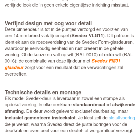
verfijnde look die in geen enkele eigentijdse inrichting misstaat.
Verfijnd design met oog voor detail
Deze binnendeur is tot in de puntjes verzorgd en voorzien van
een 14 mm breed vlak lijnenspel (
). Dit patroon is
Svedex VLG11
identiek aan de roedeverdeling van de Svedex Form-glasdeuren,
waardoor je eenvoudig eenheid en rust creëert in de gehele
woning. Of de keuze nu valt op wit (RAL 9010) of extra wit (RAL
9016); de combinatie van deze lijndeur met
Svedex FM01
zorgt voor een resultaat dat de verwachtingen zal
glasdeur
overtreffen.
Technische details en montage
Elk model Svedex-deur is leverbaar in zowel een stompe als
opdekuitvoering, in elke denkbare
standaardmaat of afwijkende
. De deur wordt geleverd exclusief deurbeslag, maar
afmeting
. Je kiest zelf de
slotuitvoering
inclusief gemonteerd insteekslot
die je wenst, waarna Svedex direct de juiste boringen voor de
deurkruk en eventueel voor een sleutel- of wc-garnituur verzorgt.