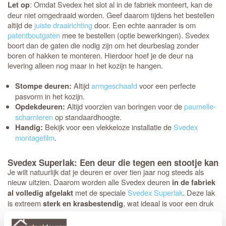
: Omdat Svedex het slot al in de fabriek monteert, kan de
Let op
deur niet omgedraaid worden. Geef daarom tijdens het bestellen
altijd de
juiste draairichting
door. Een echte aanrader is om
patentboutgaten
mee te bestellen (optie bewerkingen). Svedex
boort dan de gaten die nodig zijn om het deurbeslag zonder
boren of hakken te monteren. Hierdoor hoef je de deur na
levering alleen nog maar in het kozijn te hangen.
Altijd
armgeschaafd
voor een perfecte
Stompe deuren:
pasvorm in het kozijn.
Altijd voorzien van boringen voor de
paumelle-
Opdekdeuren:
scharnieren
op standaardhoogte.
Bekijk voor een vlekkeloze installatie de
Svedex
Handig:
montagefilm
.
Svedex Superlak: Een deur die tegen een stootje kan
Je wilt natuurlijk dat je deuren er over tien jaar nog steeds als
nieuw uitzien. Daarom worden alle Svedex deuren
in de fabriek
met de speciale
Svedex Superlak
. Deze lak
al volledig afgelakt
is extreem
, wat ideaal is voor een druk
sterk en krasbestendig
huishouden. Bovendien hoef je niet bang te zijn voor verkleuring;
de lak is kleurvast en behoudt zijn frisse uitstraling. Svedex is zo