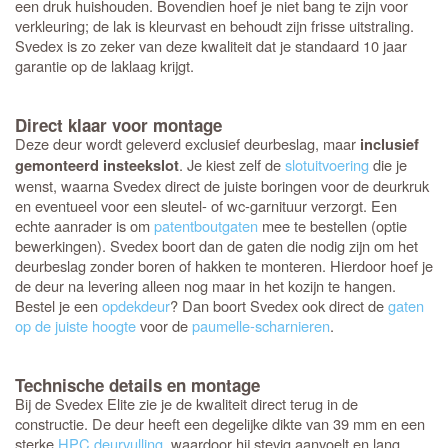
een druk huishouden. Bovendien hoef je niet bang te zijn voor
verkleuring; de lak is kleurvast en behoudt zijn frisse uitstraling.
Svedex is zo zeker van deze kwaliteit dat je standaard 10 jaar
garantie op de laklaag krijgt.
Direct klaar voor montage
Deze deur wordt geleverd exclusief deurbeslag, maar
inclusief
. Je kiest zelf de
slotuitvoering
die je
gemonteerd insteekslot
wenst, waarna Svedex direct de juiste boringen voor de deurkruk
en eventueel voor een sleutel- of wc-garnituur verzorgt. Een
echte aanrader is om
patentboutgaten
mee te bestellen (optie
bewerkingen). Svedex boort dan de gaten die nodig zijn om het
deurbeslag zonder boren of hakken te monteren. Hierdoor hoef je
de deur na levering alleen nog maar in het kozijn te hangen.
Bestel je een
opdekdeur
? Dan boort Svedex ook direct de
gaten
op de juiste hoogte
voor de
paumelle-scharnieren
.
Technische details en montage
Bij de Svedex Elite zie je de kwaliteit direct terug in de
constructie. De deur heeft een degelijke dikte van 39 mm en een
sterke
HPC deurvulling
, waardoor hij stevig aanvoelt en lang