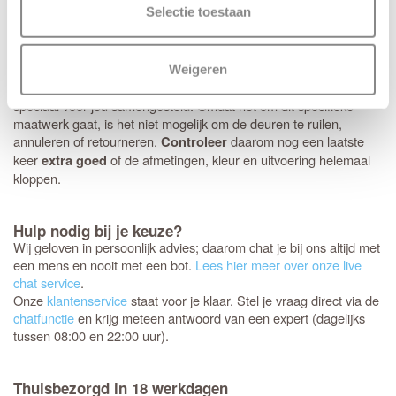
alleen mogelijk is bij aankoop van origineel
Svedex deurbeslag
Selectie toestaan
met minirozet.
Controleer je bestelling zorgvuldig
Weigeren
Jouw nieuwe Svedex deuren worden als een persoonlijk pakket
speciaal voor jou samengesteld. Omdat het om dit specifieke
maatwerk gaat, is het niet mogelijk om de deuren te ruilen,
annuleren of retourneren.
daarom nog een laatste
Controleer
keer
of de afmetingen, kleur en uitvoering helemaal
extra goed
kloppen.
Hulp nodig bij je keuze?
Wij geloven in persoonlijk advies; daarom chat je bij ons altijd met
een mens en nooit met een bot.
Lees hier meer over onze live
chat service
.
Onze
klantenservice
staat voor je klaar. Stel je vraag direct via de
chatfunctie
en krijg meteen antwoord van een expert (dagelijks
tussen 08:00 en 22:00 uur).
Thuisbezorgd in 18 werkdagen