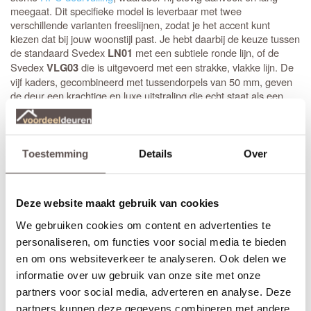
meegaat. Dit specifieke model is leverbaar met twee
verschillende varianten freeslijnen, zodat je het accent kunt
kiezen dat bij jouw woonstijl past. Je hebt daarbij de keuze tussen
de standaard Svedex
met een subtiele ronde lijn, of de
LN01
Svedex
die is uitgevoerd met een strakke, vlakke lijn. De
VLG03
vijf kaders, gecombineerd met tussendorpels van 50 mm, geven
de deur een krachtige en luxe uitstraling die echt staat als een
huis.
Stompe Svedex deuren zijn altijd
armgeschaafd
. Opdekdeuren
zijn altijd voorzien van boringen voor de scharnieren op
Toestemming
Details
Over
standaardhoogte. Bekijk de
Svedex montagefilm
.
Elk model
Svedex deur
is leverbaar in zowel een stompe als
Deze website maakt gebruik van cookies
opdekuitvoering, in elke denkbare standaardmaat of afwijkende
afmeting. Het is voor beide uitvoeringen van belang dat je de
We gebruiken cookies om content en advertenties te
juiste draairichting doorgeeft tijdens het bestellen. Doordat
personaliseren, om functies voor social media te bieden
Svedex het slot al in de fabriek infreest, kan de deur niet
en om ons websiteverkeer te analyseren. Ook delen we
omgedraaid worden en is de
keuze tussen links en rechts
van
groot belang.
informatie over uw gebruik van onze site met onze
partners voor social media, adverteren en analyse. Deze
partners kunnen deze gegevens combineren met andere