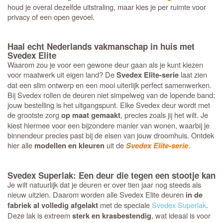
houd je overal dezelfde uitstraling, maar kies je per ruimte voor
privacy of een open gevoel.
Haal echt Nederlands vakmanschap in huis met
Svedex Elite
Waarom zou je voor een gewone deur gaan als je kunt kiezen
voor maatwerk uit eigen land? De
laat zien
Svedex Elite-serie
dat een slim ontwerp en een mooi uiterlijk perfect samenwerken.
Bij Svedex rollen de deuren niet simpelweg van de lopende band;
jouw bestelling is het uitgangspunt. Elke Svedex deur wordt met
de grootste zorg
, precies zoals jij het wilt. Je
op maat gemaakt
kiest hiermee voor een bijzondere manier van wonen, waarbij je
binnendeur precies past bij de eisen van jouw droomhuis. Ontdek
hier alle
uit de
.
modellen en kleuren
Svedex Elite-serie
Svedex Superlak: Een deur die tegen een stootje kan
Je wilt natuurlijk dat je deuren er over tien jaar nog steeds als
nieuw uitzien. Daarom worden alle Svedex Elite deuren
in de
met de speciale
Svedex Superlak
.
fabriek al volledig afgelakt
Deze lak is extreem
, wat ideaal is voor
sterk en krasbestendig