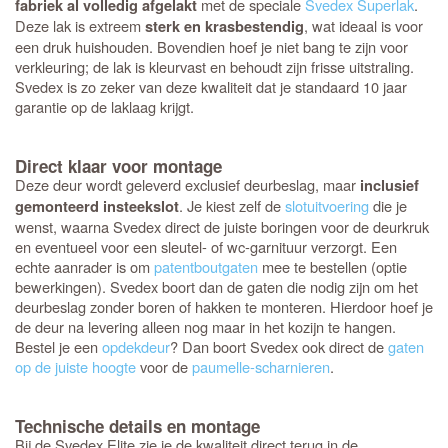
met de speciale
Svedex Superlak
.
fabriek al volledig afgelakt
Deze lak is extreem
, wat ideaal is voor
sterk en krasbestendig
een druk huishouden. Bovendien hoef je niet bang te zijn voor
verkleuring; de lak is kleurvast en behoudt zijn frisse uitstraling.
Svedex is zo zeker van deze kwaliteit dat je standaard 10 jaar
garantie op de laklaag krijgt.
Direct klaar voor montage
Deze deur wordt geleverd exclusief deurbeslag, maar
inclusief
. Je kiest zelf de
slotuitvoering
die je
gemonteerd insteekslot
wenst, waarna Svedex direct de juiste boringen voor de deurkruk
en eventueel voor een sleutel- of wc-garnituur verzorgt. Een
echte aanrader is om
patentboutgaten
mee te bestellen (optie
bewerkingen). Svedex boort dan de gaten die nodig zijn om het
deurbeslag zonder boren of hakken te monteren. Hierdoor hoef je
de deur na levering alleen nog maar in het kozijn te hangen.
Bestel je een
opdekdeur
? Dan boort Svedex ook direct de
gaten
op de juiste hoogte
voor de
paumelle-scharnieren
.
Technische details en montage
Bij de Svedex Elite zie je de kwaliteit direct terug in de