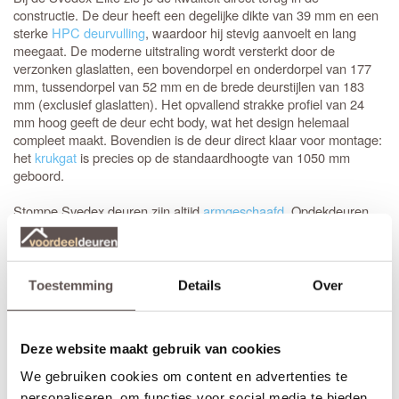
constructie. De deur heeft een degelijke dikte van 39 mm en een
sterke
HPC deurvulling
, waardoor hij stevig aanvoelt en lang
meegaat. De moderne uitstraling wordt versterkt door de
verzonken glaslatten, een bovendorpel en onderdorpel van 177
mm, tussendorpel van 52 mm en de brede deurstijlen van 183
mm (exclusief glaslatten). Het opvallend strakke profiel van 24
mm hoog geeft de deur echt body, wat het design helemaal
compleet maakt. Bovendien is de deur direct klaar voor montage:
het
krukgat
is precies op de standaardhoogte van 1050 mm
geboord.
Stompe Svedex deuren zijn altijd
armgeschaafd
. Opdekdeuren
zijn altijd voorzien van boringen voor de scharnieren op
standaardhoogte. Bekijk de
Svedex montagefilm
.
Elk model
Svedex deur
is leverbaar in zowel een stompe als
Toestemming
Details
Over
opdekuitvoering, in elke denkbare standaardmaat of afwijkende
afmeting. Het is voor beide uitvoeringen van belang dat je de
juiste draairichting doorgeeft tijdens het bestellen. Omdat Svedex
Deze website maakt gebruik van cookies
het slot al in de fabriek infreest, kan de deur niet omgedraaid
worden en is de
keuze tussen links en rechts
van groot belang.
We gebruiken cookies om content en advertenties te
personaliseren, om functies voor social media te bieden