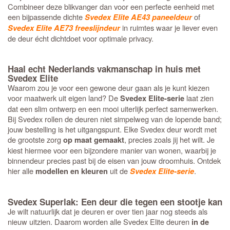
Combineer deze blikvanger dan voor een perfecte eenheid met
een bijpassende dichte
of
Svedex Elite AE43 paneeldeur
in ruimtes waar je liever even
Svedex Elite AE73 freeslijndeur
de deur écht dichtdoet voor optimale privacy.
Haal echt Nederlands vakmanschap in huis met
Svedex Elite
Waarom zou je voor een gewone deur gaan als je kunt kiezen
voor maatwerk uit eigen land? De
laat zien
Svedex Elite-serie
dat een slim ontwerp en een mooi uiterlijk perfect samenwerken.
Bij Svedex rollen de deuren niet simpelweg van de lopende band;
jouw bestelling is het uitgangspunt. Elke Svedex deur wordt met
de grootste zorg
, precies zoals jij het wilt. Je
op maat gemaakt
kiest hiermee voor een bijzondere manier van wonen, waarbij je
binnendeur precies past bij de eisen van jouw droomhuis. Ontdek
hier alle
uit de
.
modellen en kleuren
Svedex Elite-serie
Svedex Superlak: Een deur die tegen een stootje kan
Je wilt natuurlijk dat je deuren er over tien jaar nog steeds als
nieuw uitzien. Daarom worden alle Svedex Elite deuren
in de