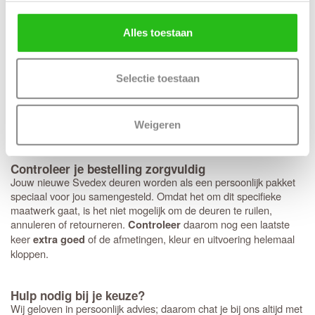
Op de Svedex Elite deuren heb je volledige vrijheid:
elk type
. Hoewel het deurbeslag van Svedex
deurbeslag past perfect
Alles toestaan
kwalitatief uitstekend is, ben je hier niet aan gebonden en kun je
ook voor andere merken kiezen. Heb je een voorkeur voor een
strakke look met minirozetten in plaats van een standaard rond of
Selectie toestaan
vierkant rozet? Dan bereiden we dit graag direct voor je voor.
Houd er wel rekening mee dat deze specifieke fabrieksboring
alleen mogelijk is bij aankoop van origineel
Svedex deurbeslag
Weigeren
met minirozet.
Controleer je bestelling zorgvuldig
Jouw nieuwe Svedex deuren worden als een persoonlijk pakket
speciaal voor jou samengesteld. Omdat het om dit specifieke
maatwerk gaat, is het niet mogelijk om de deuren te ruilen,
annuleren of retourneren.
daarom nog een laatste
Controleer
keer
of de afmetingen, kleur en uitvoering helemaal
extra goed
kloppen.
Hulp nodig bij je keuze?
Wij geloven in persoonlijk advies; daarom chat je bij ons altijd met