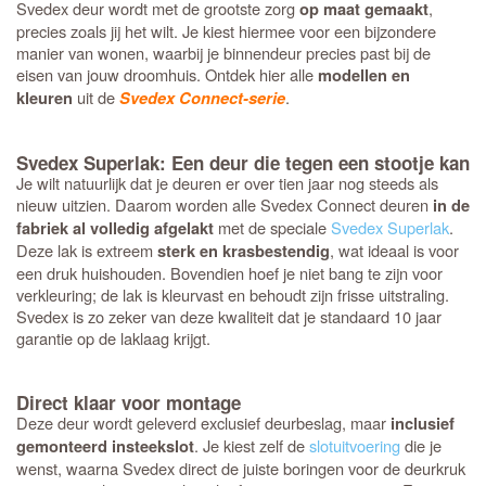
Svedex deur wordt met de grootste zorg
,
op maat gemaakt
precies zoals jij het wilt. Je kiest hiermee voor een bijzondere
manier van wonen, waarbij je binnendeur precies past bij de
eisen van jouw droomhuis. Ontdek hier alle
modellen en
uit de
.
kleuren
Svedex Connect-serie
Svedex Superlak: Een deur die tegen een stootje kan
Je wilt natuurlijk dat je deuren er over tien jaar nog steeds als
nieuw uitzien. Daarom worden alle Svedex Connect deuren
in de
met de speciale
Svedex Superlak
.
fabriek al volledig afgelakt
Deze lak is extreem
, wat ideaal is voor
sterk en krasbestendig
een druk huishouden. Bovendien hoef je niet bang te zijn voor
verkleuring; de lak is kleurvast en behoudt zijn frisse uitstraling.
Svedex is zo zeker van deze kwaliteit dat je standaard 10 jaar
garantie op de laklaag krijgt.
Direct klaar voor montage
Deze deur wordt geleverd exclusief deurbeslag, maar
inclusief
. Je kiest zelf de
slotuitvoering
die je
gemonteerd insteekslot
wenst, waarna Svedex direct de juiste boringen voor de deurkruk