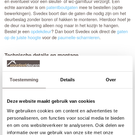
en eventueel voor een sleutel- of wc-garnituur verzorgt. Een
echte aanrader is om
patentboutgaten
mee te bestellen (optie
bewerkingen). Svedex boort dan de gaten die nodig zijn om het
deurbeslag zonder boren of hakken te monteren. Hierdoor hoef je
de deur na levering alleen nog maar in het kozijn te hangen.
Bestel je een
opdekdeur
? Dan boort Svedex ook direct de
gaten
op de juiste hoogte
voor de
paumelle-scharnieren
.
Technische details en montage
Deze glasdeur voelt stevig aan en gaat jarenlang mee dankzij de
degelijke dikte van 39 mm en een
sterke HPC deurvulling
. Dit
specifieke model is leverbaar in verschillende varianten
gehard
. Benieuwd naar de eigenschappen van de
veiligheidsglas
Toestemming
Details
Over
verschillende
Svedex glassoorten
? Bekijk dan het volledige
overzicht van alle beschikbare Svedex glasvullingen.
Deze website maakt gebruik van cookies
Elk model
Svedex deur
is leverbaar in zowel een stompe als
opdekuitvoering, in elke denkbare standaardmaat of afwijkende
We gebruiken cookies om content en advertenties te
afmeting. Het is voor beide uitvoeringen van belang dat je de
personaliseren, om functies voor social media te bieden
juiste draairichting doorgeeft tijdens het bestellen. Doordat
en om ons websiteverkeer te analyseren. Ook delen we
Svedex het slot al in de fabriek infreest, kan de deur niet
informatie over uw gebruik van onze site met onze
omgedraaid worden en is de
keuze tussen links en rechts
van