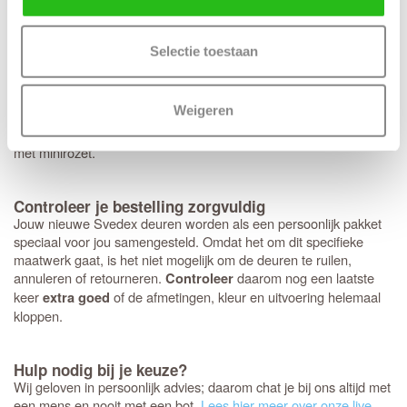
Op de Svedex Connect deuren heb je volledige vrijheid:
elk type
. Hoewel het deurbeslag van Svedex
deurbeslag past perfect
kwalitatief uitstekend is, ben je hier niet aan gebonden en kun je
Selectie toestaan
ook voor andere merken kiezen. Heb je een voorkeur voor een
strakke look met minirozetten in plaats van een standaard rond of
vierkant rozet? Dan bereiden we dit graag direct voor je voor.
Weigeren
Houd er wel rekening mee dat deze specifieke fabrieksboring
alleen mogelijk is bij aankoop van origineel
Svedex deurbeslag
met minirozet.
Controleer je bestelling zorgvuldig
Jouw nieuwe Svedex deuren worden als een persoonlijk pakket
speciaal voor jou samengesteld. Omdat het om dit specifieke
maatwerk gaat, is het niet mogelijk om de deuren te ruilen,
annuleren of retourneren.
daarom nog een laatste
Controleer
keer
of de afmetingen, kleur en uitvoering helemaal
extra goed
kloppen.
Hulp nodig bij je keuze?
Wij geloven in persoonlijk advies; daarom chat je bij ons altijd met
een mens en nooit met een bot.
Lees hier meer over onze live