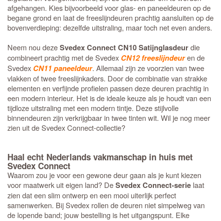
afgehangen. Kies bijvoorbeeld voor glas- en paneeldeuren op de
begane grond en laat de freeslijndeuren prachtig aansluiten op de
bovenverdieping: dezelfde uitstraling, maar toch net even anders.
Neem nou deze
die
Svedex Connect CN10 Satijnglasdeur
combineert prachtig met de Svedex
en de
CN12 freeslijndeur
Svedex
. Allemaal zijn ze voorzien van twee
CN11 paneeldeur
vlakken of twee freeslijnkaders. Door de combinatie van strakke
elementen en verfijnde profielen passen deze deuren prachtig in
een modern interieur. Het is de ideale keuze als je houdt van een
tijdloze uitstraling met een modern tintje. Deze stijlvolle
binnendeuren zijn verkrijgbaar in twee tinten wit. Wil je nog meer
zien uit de Svedex Connect-collectie?
Haal echt Nederlands vakmanschap in huis met
Svedex Connect
Waarom zou je voor een gewone deur gaan als je kunt kiezen
voor maatwerk uit eigen land? De
laat
Svedex Connect-serie
zien dat een slim ontwerp en een mooi uiterlijk perfect
samenwerken. Bij Svedex rollen de deuren niet simpelweg van
de lopende band; jouw bestelling is het uitgangspunt. Elke