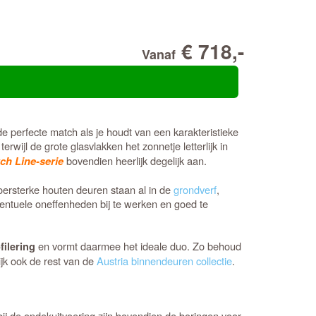
€ 718,-
Vanaf
de perfecte match als je houdt van een karakteristieke
erwijl de grote glasvlakken het zonnetje letterlijk in
bovendien heerlijk degelijk aan.
ch Line-serie
 oersterke houten deuren staan al in de
grondverf
,
eventuele oneffenheden bij te werken en goed te
en vormt daarmee het ideale duo. Zo behoud
filering
ijk ook de rest van de
Austria binnendeuren collectie
.
ij de opdekuitvoering zijn bovendien de boringen voor