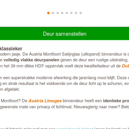
Deur samenstellen
klassieker
odern jasje. De Austria Montfoort Satijnglas (uitlopend) binnendeur is 
De
geven de deur een rustige uitstraling, t
volledig vlakke deurpanelen
en het 39 mm dikke HDF-oppervlak voelt deze kwaliteitsdeur uit de
Dut
 en een superstrakke moderne afwerking die jarenlang mooi blijft. Deze
g en strak resultaat is het voldoende om de deur licht op te schuren, 
n afgelakt.
ia Montfoort? De
binnendeur heeft een
Austria Limoges
identieke pro
de gewenste mate van privacy of lichtinval. Nieuwsgierig naar meer? Bek
eur af-fabriek geleverd met een
voorgeboord slotgat
(geen krukgat) en b