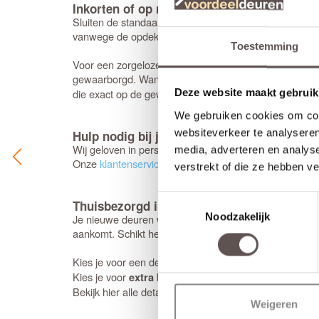
Inkorten of op maat bestellen?
Sluiten de standaardmaten net niet aan? Geen probleem
vanwege de opdekranden alleen mogelijk aan de onder
Toestemming
Voor een zorgeloze installatie is het aan te raden ge
gewaarborgd. Wanneer de benodigde afmetingen buite
die exact op de gewenste maat wordt geproduceerd. H
Deze website maakt gebruik
We gebruiken cookies om cont
websiteverkeer te analyseren
Hulp nodig bij je keuze?
Wij geloven in persoonlijk advies; daarom chat je bij 
media, adverteren en analys
Onze
klantenservice
staat voor je klaar. Stel je vraag d
verstrekt of die ze hebben v
Toestemmingsselectie
Thuisbezorgd in 5 werkdagen
Noodzakelijk
Je nieuwe deuren worden met de grootste zorg bij je th
aankomt. Schikt het moment niet? Geen probleem, je k
Kies je voor een deur
bewerkingen? Dan kunne
zonder
Kies je voor
bewerkingen, houd dan rekening met
extra
Bekijk hier alle details over onze
bezorgservice
.
Weigeren