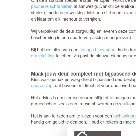
paumelle scharnieren
al aanwezig. Dankzij de
vlakke 
strakke, moderne afwerking. Met een stijlbreedte v
en klaar om elk interieur te verrijken.
Wij verpakken de deur zorgvuldig en leveren deze co
bescherming in een aparte verpakking meegeleverd. T
Bij het bestellen van een
stompe binnendeur
is de dra
draairichting
te letten. Zo past de nieuwe binnendeur di
Maak jouw deur compleet met bijpassend d
Kies voor gemak en voeg direct bijpassend deurbeslag
deurbeslag
, dat bovendien direct uit voorraad leverbaar
Het advies is om stompe deuren altijd af te hangen m
gereedschap, zoals een freesmal, worden deze uitspari
Het is aan te raden om te kiezen voor een
tochtvaldor
handig om geluid te dempen. Houd er rekening mee dat d