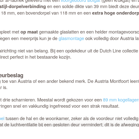
en een solide dikte van 39 mm biedt deze deur
stijl-dorpelverbinding
an 118 mm, een bovendorpel van 118 mm en een
extra hoge onderdorp
mpleet met
gemaakte glaslatten en een helder montagevoorschri
op maat
egen een meerprijs kun je de
glasmontage
ook volledig door Austria l
airichting niet van belang. Bij een opdekdeur uit de Dutch Line collecti
rect perfect in het bestaande kozijn.
eurbeslag
 toe van Austria of een ander bekend merk. De Austria Montfoort leen
 is.
et drie scharnieren. Meestal wordt gekozen voor een
89 mm kogellager
ngen snel en vakkundig ingefreesd voor een strak resultaat.
pel
tussen de hal en de woonkamer, zeker als de voordeur niet volledig t
e luchtventilatie bij een gesloten deur vermindert; dit is de afweging