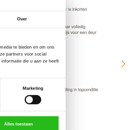
0 mm in te korten. Bij een
opdekdeur
is inkorten
Over
fhangen, blijft de garantie van 12 jaar volledig
daardafmetingen staat direct de prijs voor een deur
n 6 werkweken.
 media te bieden en om ons
ze partners voor social
ive chat service
.
nformatie die u aan ze heeft
jks tussen 08:00 en 22:00 uur).
Marketing
an Voordeeldeuren, zodat je bestelling in topconditie
tkomt.
Alles toestaan