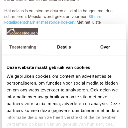
Het advies is om stompe deuren altijd af te hangen met drie
scharnieren. Meestal wordt gekozen voor een
89 mm
kogellagerscharnier met ronde hoeken
. Met het juiste
gereedschap, zoals een freesmal, worden deze uitsparingen snel
en vakkundig ingefreesd voor een strak resultaat.
Het is aan te raden om te kiezen voor een
tochtvaldorpel
tussen
Toestemming
Details
Over
de hal en de woonkamer, zeker als de voordeur niet volledig
tochtvrij sluit. Voor slaapkamers is een valdorpel handig om geluid
te dempen. Houd er rekening mee dat de luchtventilatie bij een
gesloten deur vermindert; dit is de afweging bij de keuze voor een
Deze website maakt gebruik van cookies
tochtvaldorpel.
We gebruiken cookies om content en advertenties te
personaliseren, om functies voor social media te bieden
Inkorten of op maat bestellen?
en om ons websiteverkeer te analyseren. Ook delen we
Sluiten de standaardmaten net niet aan? Geen probleem.
informatie over uw gebruik van onze site met onze
Stompe Austria Balance deuren zijn aan alle vier de zijden tot 10
partners voor social media, adverteren en analyse. Deze
mm in te korten. Bij een
opdekdeur
is inkorten vanwege de
partners kunnen deze gegevens combineren met andere
opdekranden alleen mogelijk aan de onderzijde.
informatie die u aan ze heeft verstrekt of die ze hebben
Voor een zorgeloze installatie is het aan te raden gebruik te
verzameld op basis van uw gebruik van hun services.