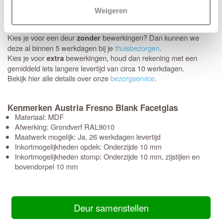
Schikt het moment niet? Geen probleem, je kunt eenvoudig zelf
Weigeren
een later bezorgmoment inplannen dat jou beter uitkomt.
Kies je voor een deur
bewerkingen? Dan kunnen we
zonder
deze al binnen 5 werkdagen bij je
thuisbezorgen
.
Kies je voor
bewerkingen, houd dan rekening met een
extra
gemiddeld iets langere levertijd van circa 10 werkdagen.
Bekijk hier alle details over onze
bezorgservice
.
Kenmerken Austria Fresno Blank Facetglas
Materiaal: MDF
Afwerking: Grondverf RAL9010
Maatwerk mogelijk: Ja, 26 werkdagen levertijd
Inkortmogelijkheden opdek: Onderzijde 10 mm
Inkortmogelijkheden stomp: Onderzijde 10 mm, zijstijlen en
bovendorpel 10 mm
Deur samenstellen