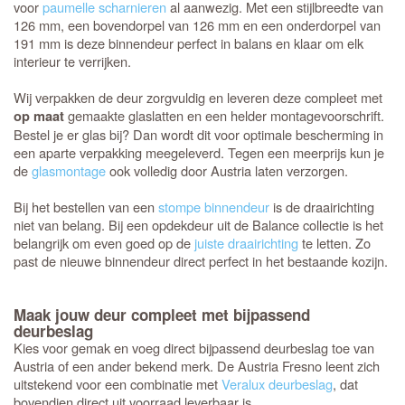
voor
paumelle scharnieren
al aanwezig. Met een stijlbreedte van
126 mm, een bovendorpel van 126 mm en een onderdorpel van
191 mm is deze binnendeur perfect in balans en klaar om elk
interieur te verrijken.
Wij verpakken de deur zorgvuldig en leveren deze compleet met
gemaakte glaslatten en een helder montagevoorschrift.
op maat
Bestel je er glas bij? Dan wordt dit voor optimale bescherming in
een aparte verpakking meegeleverd. Tegen een meerprijs kun je
de
glasmontage
ook volledig door Austria laten verzorgen.
Bij het bestellen van een
stompe binnendeur
is de draairichting
niet van belang. Bij een opdekdeur uit de Balance collectie is het
belangrijk om even goed op de
juiste draairichting
te letten. Zo
past de nieuwe binnendeur direct perfect in het bestaande kozijn.
Maak jouw deur compleet met bijpassend
deurbeslag
Kies voor gemak en voeg direct bijpassend deurbeslag toe van
Austria of een ander bekend merk. De Austria Fresno leent zich
uitstekend voor een combinatie met
Veralux deurbeslag
, dat
bovendien direct uit voorraad leverbaar is.