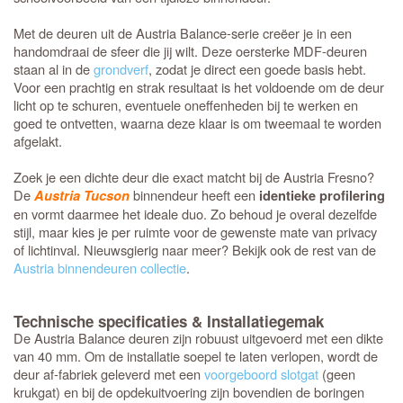
Met de deuren uit de Austria Balance-serie creëer je in een
handomdraai de sfeer die jij wilt. Deze oersterke MDF-deuren
staan al in de
grondverf
, zodat je direct een goede basis hebt.
Voor een prachtig en strak resultaat is het voldoende om de deur
licht op te schuren, eventuele oneffenheden bij te werken en
goed te ontvetten, waarna deze klaar is om tweemaal te worden
afgelakt.
Zoek je een dichte deur die exact matcht bij de Austria Fresno?
De
binnendeur heeft een
Austria Tucson
identieke profilering
en vormt daarmee het ideale duo. Zo behoud je overal dezelfde
stijl, maar kies je per ruimte voor de gewenste mate van privacy
of lichtinval. Nieuwsgierig naar meer? Bekijk ook de rest van de
Austria binnendeuren collectie
.
Technische specificaties & Installatiegemak
De Austria Balance deuren zijn robuust uitgevoerd met een dikte
van 40 mm. Om de installatie soepel te laten verlopen, wordt de
deur af-fabriek geleverd met een
voorgeboord slotgat
(geen
krukgat) en bij de opdekuitvoering zijn bovendien de boringen