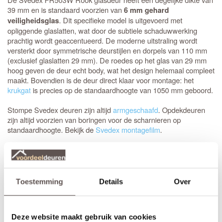
39 mm en is standaard voorzien van
6 mm gehard
. Dit specifieke model is uitgevoerd met
veiligheidsglas
opliggende glaslatten, wat door de subtiele schaduwwerking
prachtig wordt geaccentueerd. De moderne uitstraling wordt
versterkt door symmetrische deurstijlen en dorpels van 110 mm
(exclusief glaslatten 29 mm). De roedes op het glas van 29 mm
hoog geven de deur echt body, wat het design helemaal compleet
maakt. Bovendien is de deur direct klaar voor montage: het
krukgat
is precies op de standaardhoogte van 1050 mm geboord.
Stompe Svedex deuren zijn altijd
armgeschaafd
. Opdekdeuren
zijn altijd voorzien van boringen voor de scharnieren op
standaardhoogte. Bekijk de
Svedex montagefilm
.
Elk model
Svedex-deur
is leverbaar in zowel een stompe als
opdekuitvoering, in elke denkbare standaardmaat of afwijkende
afmeting. Het is voor beide uitvoeringen van belang dat je de
juiste draairichting doorgeeft tijdens het bestellen. Doordat
Toestemming
Details
Over
Svedex het slot al in de fabriek infreest, kan de deur niet
omgedraaid worden en is de
keuze tussen links en rechts
van
groot belang.
Deze website maakt gebruik van cookies