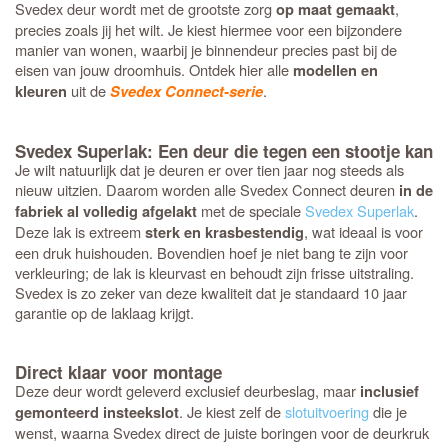
Svedex deur wordt met de grootste zorg
,
op maat gemaakt
precies zoals jij het wilt. Je kiest hiermee voor een bijzondere
manier van wonen, waarbij je binnendeur precies past bij de
eisen van jouw droomhuis. Ontdek hier alle
modellen en
uit de
.
kleuren
Svedex Connect-serie
Svedex Superlak: Een deur die tegen een stootje kan
Je wilt natuurlijk dat je deuren er over tien jaar nog steeds als
nieuw uitzien. Daarom worden alle Svedex Connect deuren
in de
met de speciale
Svedex Superlak
.
fabriek al volledig afgelakt
Deze lak is extreem
, wat ideaal is voor
sterk en krasbestendig
een druk huishouden. Bovendien hoef je niet bang te zijn voor
verkleuring; de lak is kleurvast en behoudt zijn frisse uitstraling.
Svedex is zo zeker van deze kwaliteit dat je standaard 10 jaar
garantie op de laklaag krijgt.
Direct klaar voor montage
Deze deur wordt geleverd exclusief deurbeslag, maar
inclusief
. Je kiest zelf de
slotuitvoering
die je
gemonteerd insteekslot
wenst, waarna Svedex direct de juiste boringen voor de deurkruk