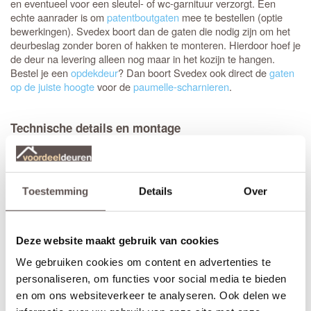
en eventueel voor een sleutel- of wc-garnituur verzorgt. Een
echte aanrader is om
patentboutgaten
mee te bestellen (optie
bewerkingen). Svedex boort dan de gaten die nodig zijn om het
deurbeslag zonder boren of hakken te monteren. Hierdoor hoef je
de deur na levering alleen nog maar in het kozijn te hangen.
Bestel je een
opdekdeur
? Dan boort Svedex ook direct de
gaten
op de juiste hoogte
voor de
paumelle-scharnieren
.
Technische details en montage
Deze binnendeur voelt stevig aan en gaat jarenlang mee dankzij
de degelijke dikte van 39 mm en een sterke
HPC deurvulling
. Dit
specifieke model is leverbaar met twee verschillende varianten
freeslijnen, zodat je het accent kunt kiezen dat bij jouw woonstijl
Toestemming
Details
Over
past. Je hebt daarbij de keuze tussen de standaard Svedex
LN01
met een subtiele ronde lijn, of de Svedex
die is uitgevoerd
VLG03
met een strakke, vlakke lijn.
Deze website maakt gebruik van cookies
Elk model
Svedex deur
is leverbaar in zowel een stompe als
We gebruiken cookies om content en advertenties te
opdekuitvoering, in elke denkbare standaardmaat of afwijkende
personaliseren, om functies voor social media te bieden
afmeting. Het is voor beide uitvoeringen van belang dat je de
juiste draairichting doorgeeft tijdens het bestellen. Doordat
en om ons websiteverkeer te analyseren. Ook delen we
Svedex het slot al in de fabriek infreest, kan de deur niet