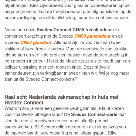
afgehangen. Kies bijvoorbeeld voor glas- en paneeldeuren op de
begane grond en laat de freeslijndeuren prachtig aansluiten op de
bovenverdieping: dezelfde uitstraling, maar toch net even anders.
Neem nou deze
die
Svedex Connect CN55 freeslijndeur
combineert prachtig met de Svedex
en de
CN09 paneeldeur
Svedex
. Allemaal zijn ze voorzien van twee
CN07 glasdeur
vlakken of twee freeslijnkaders. Door de combinatie van strakke
elementen en verfijnde profielen passen deze deuren prachtig in
een modern interieur. Het is de ideale keuze als je houdt van een
tijdloze uitstraling met een modern tintje. Deze stijlvolle
binnendeuren zijn verkrijgbaar in twee tinten wit. Wil je nog meer
zien uit de Svedex Connect-collectie?
Haal echt Nederlands vakmanschap in huis met
Svedex Connect
Waarom zou je voor een gewone deur gaan als je kunt kiezen
voor maatwerk uit eigen land? De
laat
Svedex Connect-serie
zien dat een slim ontwerp en een mooi uiterlijk perfect
samenwerken. Bij Svedex rollen de deuren niet simpelweg van
de lopende band; jouw bestelling is het uitgangspunt. Elke