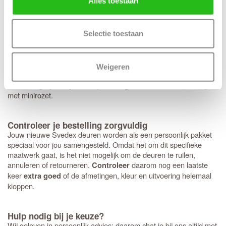
Alles toestaan
Op de Svedex Connect deuren heb je volledige vrijheid:
elk type
. Hoewel het deurbeslag van Svedex
deurbeslag past perfect
Selectie toestaan
kwalitatief uitstekend is, ben je hier niet aan gebonden en kun je
ook voor andere merken kiezen. Heb je een voorkeur voor een
strakke look met minirozetten in plaats van een standaard rond of
vierkant rozet? Dan bereiden we dit graag direct voor je voor.
Weigeren
Houd er wel rekening mee dat deze specifieke fabrieksboring
alleen mogelijk is bij aankoop van origineel
Svedex deurbeslag
met minirozet.
Controleer je bestelling zorgvuldig
Jouw nieuwe Svedex deuren worden als een persoonlijk pakket
speciaal voor jou samengesteld. Omdat het om dit specifieke
maatwerk gaat, is het niet mogelijk om de deuren te ruilen,
annuleren of retourneren.
daarom nog een laatste
Controleer
keer
of de afmetingen, kleur en uitvoering helemaal
extra goed
kloppen.
Hulp nodig bij je keuze?
Wij geloven in persoonlijk advies; daarom chat je bij ons altijd met