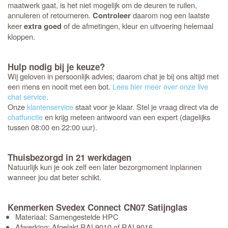
maatwerk gaat, is het niet mogelijk om de deuren te ruilen,
annuleren of retourneren.
daarom nog een laatste
Controleer
keer
of de afmetingen, kleur en uitvoering helemaal
extra goed
kloppen.
Hulp nodig bij je keuze?
Wij geloven in persoonlijk advies; daarom chat je bij ons altijd met
een mens en nooit met een bot.
Lees hier meer over onze live
chat service
.
Onze
klantenservice
staat voor je klaar. Stel je vraag direct via de
chatfunctie
en krijg meteen antwoord van een expert (dagelijks
tussen 08:00 en 22:00 uur).
Thuisbezorgd in 21 werkdagen
Natuurlijk kun je ook zelf een later bezorgmoment inplannen
wanneer jou dat beter schikt.
Kenmerken Svedex Connect CN07 Satijnglas
Materiaal: Samengestelde HPC
Afwerking: Afgelakt RAL9010 of RAL9016