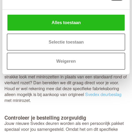
Het is zeker aan te raden om te kiezen voor een
tochtvaldorpel
tussen de hal en de woonkamer, zeker als de voordeur niet
volledig tochtvrij sluit. Voor slaapkamers is een valdorpel handig
Alles toestaan
om geluid te dempen. Een nadeel is dat de luchtventilatie bij een
gesloten deur vermindert; dit is de afweging die je maakt bij de
keuze voor een tochtvaldorpel.
Selectie toestaan
Op de Svedex Connect deuren heb je volledige vrijheid:
elk type
. Hoewel het deurbeslag van Svedex
deurbeslag past perfect
Weigeren
kwalitatief uitstekend is, ben je hier niet aan gebonden en kun je
ook voor andere merken kiezen. Heb je een voorkeur voor een
strakke look met minirozetten in plaats van een standaard rond of
vierkant rozet? Dan bereiden we dit graag direct voor je voor.
Houd er wel rekening mee dat deze specifieke fabrieksboring
alleen mogelijk is bij aankoop van origineel
Svedex deurbeslag
met minirozet.
Controleer je bestelling zorgvuldig
Jouw nieuwe Svedex deuren worden als een persoonlijk pakket
speciaal voor jou samengesteld. Omdat het om dit specifieke