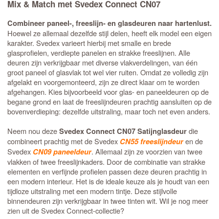
Mix & Match met Svedex Connect CN07
Combineer paneel-, freeslijn- en glasdeuren naar hartenlust.
Hoewel ze allemaal dezelfde stijl delen, heeft elk model een eigen
karakter. Svedex varieert hierbij met smalle en brede
glasprofielen, verdiepte panelen en strakke freeslijnen. Alle
deuren zijn verkrijgbaar met diverse vlakverdelingen, van één
groot paneel of glasvlak tot wel vier ruiten. Omdat ze volledig zijn
afgelakt en voorgemonteerd, zijn ze direct klaar om te worden
afgehangen. Kies bijvoorbeeld voor glas- en paneeldeuren op de
begane grond en laat de freeslijndeuren prachtig aansluiten op de
bovenverdieping: dezelfde uitstraling, maar toch net even anders.
Neem nou deze
die
Svedex Connect CN07 Satijnglasdeur
combineert prachtig met de Svedex
en de
CN55 freeslijndeur
Svedex
. Allemaal zijn ze voorzien van twee
CN09 paneeldeur
vlakken of twee freeslijnkaders. Door de combinatie van strakke
elementen en verfijnde profielen passen deze deuren prachtig in
een modern interieur. Het is de ideale keuze als je houdt van een
tijdloze uitstraling met een modern tintje. Deze stijlvolle
binnendeuren zijn verkrijgbaar in twee tinten wit. Wil je nog meer
zien uit de Svedex Connect-collectie?