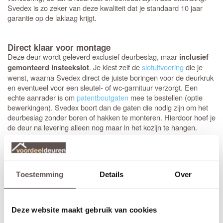
Svedex is zo zeker van deze kwaliteit dat je standaard 10 jaar
garantie op de laklaag krijgt.
Direct klaar voor montage
Deze deur wordt geleverd exclusief deurbeslag, maar
inclusief
. Je kiest zelf de
slotuitvoering
die je
gemonteerd insteekslot
wenst, waarna Svedex direct de juiste boringen voor de deurkruk
en eventueel voor een sleutel- of wc-garnituur verzorgt. Een
echte aanrader is om
patentboutgaten
mee te bestellen (optie
bewerkingen). Svedex boort dan de gaten die nodig zijn om het
deurbeslag zonder boren of hakken te monteren. Hierdoor hoef je
de deur na levering alleen nog maar in het kozijn te hangen.
Bestel je een
opdekdeur
? Dan boort Svedex ook direct de
gaten
op de juiste hoogte
voor de
paumelle-scharnieren
.
Toestemming
Details
Over
Technische details en montage
Deze glasdeur voelt stevig aan en gaat jarenlang mee dankzij de
degelijke dikte van 39 mm en een
sterke HPC deurvulling
. Dit
specifieke model is leverbaar in verschillende varianten
gehard
Deze website maakt gebruik van cookies
. Benieuwd naar de eigenschappen van de
veiligheidsglas