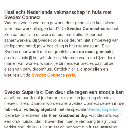
Haal echt Nederlands vakmanschap in huis met
Svedex Connect
Waarom zou je voor een gewone deur gaan als je kunt kiezen
voor maatwerk uit eigen land? De
laat
Svedex Connect-serie
zien dat een slim ontwerp en een mooi uiterlijk perfect
samenwerken. Bij Svedex rollen de deuren niet simpelweg van
de lopende band; jouw bestelling is het uitgangspunt. Elke
Svedex deur wordt met de grootste zorg
,
op maat gemaakt
precies zoals jij het wilt. Je kiest hiermee voor een bijzondere
manier van wonen, waarbij je binnendeur precies past bij de
eisen van jouw droomhuis. Ontdek hier alle
modellen en
uit de
.
kleuren
Svedex Connect-serie
Svedex Superlak: Een deur die tegen een stootje kan
Je wilt natuurlijk dat je deuren er over tien jaar nog steeds als
nieuw uitzien. Daarom worden alle Svedex Connect deuren
in de
met de speciale
Svedex Superlak
.
fabriek al volledig afgelakt
Deze lak is extreem
, wat ideaal is voor
sterk en krasbestendig
een druk huishouden. Bovendien hoef je niet bang te zijn voor
verkleuring; de lak is kleurvast en behoudt zijn frisse uitstraling.