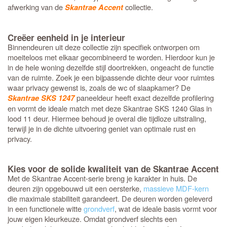
afwerking van de
collectie.
Skantrae Accent
Creëer eenheid in je interieur
Binnendeuren uit deze collectie zijn specifiek ontworpen om
moeiteloos met elkaar gecombineerd te worden. Hierdoor kun je
in de hele woning dezelfde stijl doortrekken, ongeacht de functie
van de ruimte. Zoek je een bijpassende dichte deur voor ruimtes
waar privacy gewenst is, zoals de wc of slaapkamer? De
paneeldeur heeft exact dezelfde profilering
Skantrae SKS 1247
en vormt de ideale match met deze Skantrae SKS 1240 Glas in
lood 11 deur. Hiermee behoud je overal die tijdloze uitstraling,
terwijl je in de dichte uitvoering geniet van optimale rust en
privacy.
Kies voor de solide kwaliteit van de Skantrae Accent
Met de Skantrae Accent-serie breng je karakter in huis. De
deuren zijn opgebouwd uit een oersterke,
massieve MDF-kern
die maximale stabiliteit garandeert. De deuren worden geleverd
in een functionele witte
grondverf
, wat de ideale basis vormt voor
jouw eigen kleurkeuze. Omdat grondverf slechts een