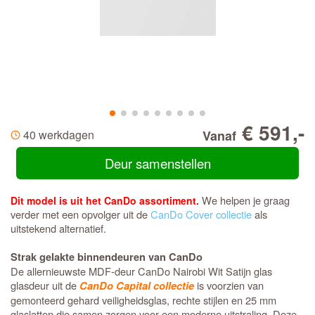
€ 591,-
40 werkdagen
Vanaf
Deur samenstellen
We helpen je graag
Dit model is uit het CanDo assortiment.
verder met een opvolger uit de
CanDo Cover collectie
als
uitstekend alternatief.
Strak gelakte binnendeuren van CanDo
De allernieuwste MDF-deur CanDo Nairobi Wit Satijn glas
glasdeur uit de
is voorzien van
CanDo Capital collectie
gemonteerd gehard veiligheidsglas, rechte stijlen en 25 mm
glaslatten die samen zorgen voor een moderne uitstraling. Deze