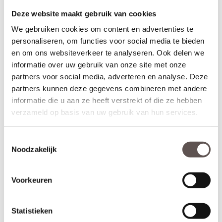
standaard hoogte. Wil je dat jouw nieuwe deuren zo goed als
Deze website maakt gebruik van cookies
kant en klaar om afgehangen geleverd worden? Bestel dan een
mooi bijpassend
deurbeslagpakket
. Bestel je een nieuwe deur uit
We gebruiken cookies om content en advertenties te
de Capital collectie in combinatie met een bijpassend
deurbeslag
personaliseren, om functies voor social media te bieden
pakket, dan maakt CanDo de juiste frezingen alvast voor je in de
en om ons websiteverkeer te analyseren. Ook delen we
deur.
informatie over uw gebruik van onze site met onze
Belangrijk!
partners voor social media, adverteren en analyse. Deze
Controleer nogmaals goed de gekozen afmetingen en uitvoering.
partners kunnen deze gegevens combineren met andere
CanDo Nairobi Wit Satijn glas afgelakte binnendeuren zijn
informatie die u aan ze heeft verstrekt of die ze hebben
maatwerkdeuren en kunnen niet geruild, geannuleerd of retour
verzameld op basis van uw gebruik van hun services.
gebracht worden. De deur wordt geleverd met 10 jaar garantie.
Thuisbezorgd in 60 werkdagen
Toestemmingsselectie
(Bewerkingen zoals een extra tochtvaldorpel verlengt de levertijd
Noodzakelijk
met 3 werkdagen)
Liever niet zo lang wachten op jouw nieuwe deur? Kijk dan bij de
Voorkeuren
collectie, deze deuren worden kant en klaar
VeraLux Subliem
afgelakt binnen 3 weken geleverd.
Statistieken