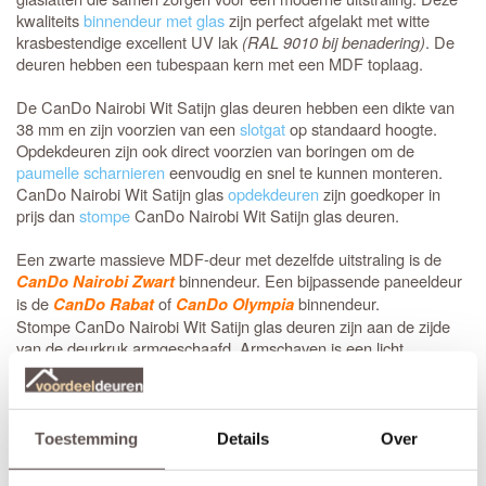
kwaliteits
binnendeur met glas
zijn perfect afgelakt met witte
krasbestendige excellent UV lak
(RAL 9010 bij benadering)
. De
deuren hebben een tubespaan kern met een MDF toplaag.
De CanDo Nairobi Wit Satijn glas deuren hebben een dikte van
38 mm en zijn voorzien van een
slotgat
op standaard hoogte.
Opdekdeuren zijn ook direct voorzien van boringen om de
paumelle scharnieren
eenvoudig en snel te kunnen monteren.
CanDo Nairobi Wit Satijn glas
opdekdeuren
zijn goedkoper in
prijs dan
stompe
CanDo Nairobi Wit Satijn glas deuren.
Een zwarte massieve MDF-deur met dezelfde uitstraling is de
binnendeur. Een bijpassende paneeldeur
CanDo Nairobi Zwart
is de
of
binnendeur.
CanDo Rabat
CanDo Olympia
Stompe CanDo Nairobi Wit Satijn glas deuren zijn aan de zijde
van de deurkruk armgeschaafd. Armschaven is een licht
afgeschuinde zijde van 2 mm waardoor de stompe deur
makkelijker in het kozijn sluit. De draairichting is van belang bij
zowel een stompe als een opdekdeur.
Toestemming
Details
Over
Kant en klaar om afgehangen te worden.
CanDo Capital deuren worden voorzien van een
slotgat
op