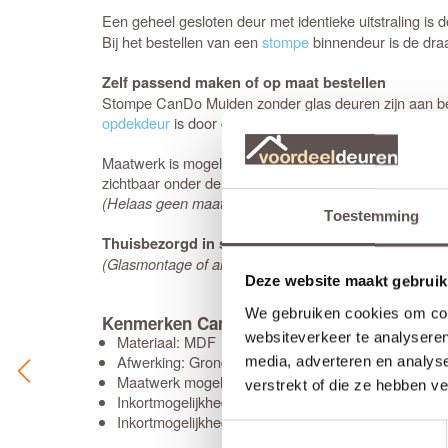
Een geheel gesloten deur met identieke uitstraling is 
Bij het bestellen van een
stompe
binnendeur is de draai
Zelf passend maken of op maat bestellen
Stompe CanDo Muiden zonder glas deuren zijn aan beid
opdekdeur
is door de opdekranden alleen aan de onder
Maatwerk is mogelijk als de gewenste afmeting meer a
zichtbaar onder de beschikbare afmetingen. De levert
(Helaas geen maatwerk beschikbaar in combinatie met
Toestemming
Thuisbezorgd in slechts 5 werkdagen
(Glasmontage of andere bewerkingen verlengt de leve
Deze website maakt gebruik
We gebruiken cookies om cont
Kenmerken CanDo Muiden zonder glas
websiteverkeer te analyseren
Materiaal: MDF
Afwerking: Grondverf RAL9010
media, adverteren en analys
Maatwerk mogelijk: Nee
verstrekt of die ze hebben v
Inkortmogelijkheden opdek: Onderzijde 50 mm
Inkortmogelijkheden stomp: Onderzijde 50 mm, zijs
Toestemmingsselectie