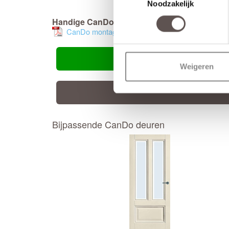
Noodzakelijk
Handige CanDo montage handleiding
CanDo montage handleiding
Weigeren
Bijpassende CanDo deuren