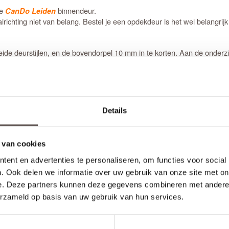
de
binnendeur.
CanDo Leiden
richting niet van belang. Bestel je een opdekdeur is het wel belangrijk d
e deurstijlen, en de bovendorpel 10 mm in te korten. Aan de onderzij
zijde 50 mm in te korten. De garantie van 10 jaar blijft van kracht 
fwijkt dan de aangegeven marges of als je kiest voor het gemak van d
ijd voor maatwerkdeuren is 29 werkdagen.
 glas in lood ramen)
Details
rtijd met 3 werkdagen)
 van cookies
ent en advertenties te personaliseren, om functies voor social
. Ook delen we informatie over uw gebruik van onze site met on
e. Deze partners kunnen deze gegevens combineren met andere i
erzameld op basis van uw gebruik van hun services.
tijlen en bovendorpel 10 mm