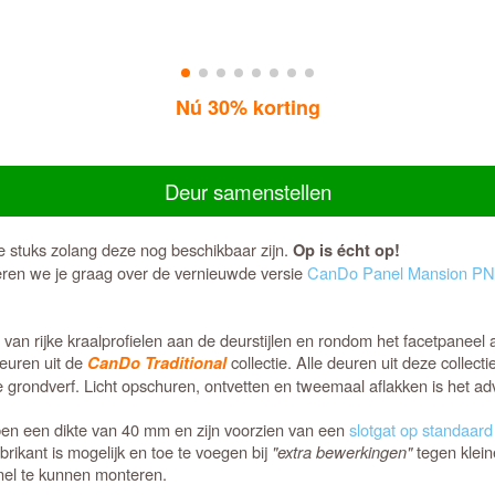
Nú 30% korting
Deur samenstellen
e stuks zolang deze nog beschikbaar zijn.
Op is écht op!
seren we je graag over de vernieuwde versie
CanDo Panel Mansion PN
n rijke kraalprofielen aan de deurstijlen en rondom het facetpaneel a
deuren uit de
collectie. Alle deuren uit deze collect
CanDo Traditional
rondverf. Licht opschuren, ontvetten en tweemaal aflakken is het advi
n een dikte van 40 mm en zijn voorzien van een
slotgat op standaard
ikant is mogelijk en toe te voegen bij
"extra bewerkingen"
tegen klein
el te kunnen monteren.