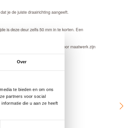
at je de juiste draairichting aangeeft.
de is deze deur zelfs 50 mm in te korten. Een
binnen deze aangegeven marges.
euren op maat. De prijs en keuze voor maatwerk zijn
Over
 media te bieden en om ons
ze partners voor social
nformatie die u aan ze heeft