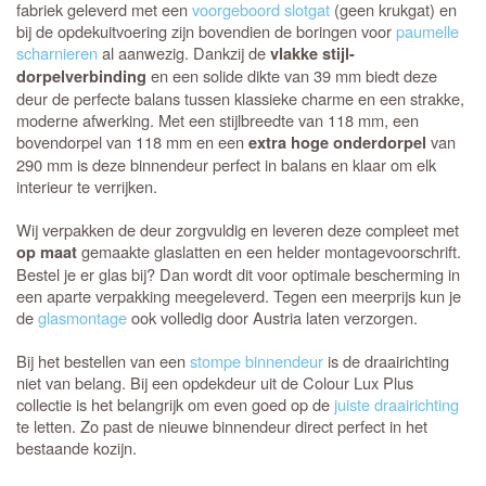
fabriek geleverd met een
voorgeboord slotgat
(geen krukgat) en
bij de opdekuitvoering zijn bovendien de boringen voor
paumelle
scharnieren
al aanwezig. Dankzij de
vlakke stijl-
en een solide dikte van 39 mm biedt deze
dorpelverbinding
deur de perfecte balans tussen klassieke charme en een strakke,
moderne afwerking. Met een stijlbreedte van 118 mm, een
bovendorpel van 118 mm en een
van
extra hoge onderdorpel
290 mm is deze binnendeur perfect in balans en klaar om elk
interieur te verrijken.
Wij verpakken de deur zorgvuldig en leveren deze compleet met
gemaakte glaslatten en een helder montagevoorschrift.
op maat
Bestel je er glas bij? Dan wordt dit voor optimale bescherming in
een aparte verpakking meegeleverd. Tegen een meerprijs kun je
de
glasmontage
ook volledig door Austria laten verzorgen.
Bij het bestellen van een
stompe binnendeur
is de draairichting
niet van belang. Bij een opdekdeur uit de Colour Lux Plus
collectie is het belangrijk om even goed op de
juiste draairichting
te letten. Zo past de nieuwe binnendeur direct perfect in het
bestaande kozijn.