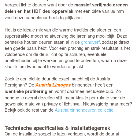
Vergeet lichte deuren want door de
massief verlijmde grenen
met een dikte van 39 mm
delen en het HDF deuroppervlak
voelt deze paneeldeur heel degelijk aan.
Het is de ideale mix van die warme traditionele sfeer en een
superstrakke moderne afwerking die jarenlang mooi blijft. Deze
oersterke houten deuren staan al in de
grondverf
, zodat je direct
een goede basis hebt. Voor een prachtig en strak resultaat is het
voldoende om de deur licht op te schuren, eventuele
oneffenheden bij te werken en goed te ontvetten, waarna deze
klaar is om tweemaal te worden afgelakt.
Zoek je een dichte deur die exact matcht bij de Austria
Perpignan? De
binnendeur heeft een
Austria Limoges
en vormt daarmee het ideale duo. Zo
identieke profilering
behoud je overal dezelfde stijl, maar kies je per ruimte voor de
gewenste mate van privacy of lichtinval. Nieuwsgierig naar meer?
Bekijk ook de rest van de
Austria binnendeuren collectie
.
Technische specificaties & Installatiegemak
Om de installatie soepel te laten verlopen, wordt de deur af-