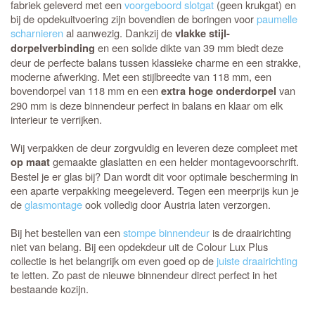
fabriek geleverd met een
voorgeboord slotgat
(geen krukgat) en
bij de opdekuitvoering zijn bovendien de boringen voor
paumelle
scharnieren
al aanwezig. Dankzij de
vlakke stijl-
en een solide dikte van 39 mm biedt deze
dorpelverbinding
deur de perfecte balans tussen klassieke charme en een strakke,
moderne afwerking. Met een stijlbreedte van 118 mm, een
bovendorpel van 118 mm en een
van
extra hoge onderdorpel
290 mm is deze binnendeur perfect in balans en klaar om elk
interieur te verrijken.
Wij verpakken de deur zorgvuldig en leveren deze compleet met
gemaakte glaslatten en een helder montagevoorschrift.
op maat
Bestel je er glas bij? Dan wordt dit voor optimale bescherming in
een aparte verpakking meegeleverd. Tegen een meerprijs kun je
de
glasmontage
ook volledig door Austria laten verzorgen.
Bij het bestellen van een
stompe binnendeur
is de draairichting
niet van belang. Bij een opdekdeur uit de Colour Lux Plus
collectie is het belangrijk om even goed op de
juiste draairichting
te letten. Zo past de nieuwe binnendeur direct perfect in het
bestaande kozijn.