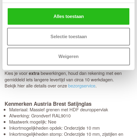
Alles toestaan
Thuisbezorgd in 5 werkdagen
Je nieuwe deuren worden met de grootste zorg bij je thuis
afgeleverd. Wij maken gebruik van het gespecialiseerde transport
van Voordeeldeuren, zodat je bestelling in topconditie aankomt.
Selectie toestaan
Schikt het moment niet? Geen probleem, je kunt eenvoudig zelf
een later bezorgmoment inplannen dat jou beter uitkomt.
Weigeren
Kies je voor een deur
bewerkingen? Dan kunnen we
zonder
deze al binnen 5 werkdagen bij je
thuisbezorgen
.
Kies je voor
bewerkingen, houd dan rekening met een
extra
gemiddeld iets langere levertijd van circa 10 werkdagen.
Bekijk hier alle details over onze
bezorgservice
.
Kenmerken Austria Brest Satijnglas
Materiaal: Massief grenen met HDF deuroppervlak
Afwerking: Grondverf RAL9010
Maatwerk mogelijk: Nee
Inkortmogelijkheden opdek: Onderzijde 10 mm
Inkortmogelijkheden stomp: Onderzijde 10 mm, zijstijlen en