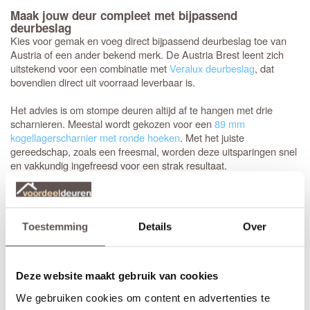
Maak jouw deur compleet met bijpassend
deurbeslag
Kies voor gemak en voeg direct bijpassend deurbeslag toe van
Austria of een ander bekend merk. De Austria Brest leent zich
uitstekend voor een combinatie met
Veralux deurbeslag
, dat
bovendien direct uit voorraad leverbaar is.
Het advies is om stompe deuren altijd af te hangen met drie
scharnieren. Meestal wordt gekozen voor een
89 mm
kogellagerscharnier met ronde hoeken
. Met het juiste
gereedschap, zoals een freesmal, worden deze uitsparingen snel
en vakkundig ingefreesd voor een strak resultaat.
Het is aan te raden om te kiezen voor een
tochtvaldorpel
tussen
de hal en de woonkamer, zeker als de voordeur niet volledig
tochtvrij sluit. Voor slaapkamers is een valdorpel handig om geluid
Toestemming
Details
Over
te dempen. Houd er rekening mee dat de luchtventilatie bij een
gesloten deur vermindert; dit is de afweging bij de keuze voor een
tochtvaldorpel.
Deze website maakt gebruik van cookies
We gebruiken cookies om content en advertenties te
Inkorten of op maat bestellen?