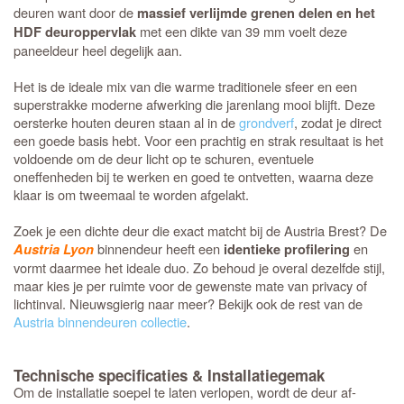
deuren want door de
massief verlijmde grenen delen en het
met een dikte van 39 mm voelt deze
HDF deuroppervlak
paneeldeur heel degelijk aan.
Het is de ideale mix van die warme traditionele sfeer en een
superstrakke moderne afwerking die jarenlang mooi blijft. Deze
oersterke houten deuren staan al in de
grondverf
, zodat je direct
een goede basis hebt. Voor een prachtig en strak resultaat is het
voldoende om de deur licht op te schuren, eventuele
oneffenheden bij te werken en goed te ontvetten, waarna deze
klaar is om tweemaal te worden afgelakt.
Zoek je een dichte deur die exact matcht bij de Austria Brest? De
binnendeur heeft een
en
Austria Lyon
identieke profilering
vormt daarmee het ideale duo. Zo behoud je overal dezelfde stijl,
maar kies je per ruimte voor de gewenste mate van privacy of
lichtinval. Nieuwsgierig naar meer? Bekijk ook de rest van de
Austria binnendeuren collectie
.
Technische specificaties & Installatiegemak
Om de installatie soepel te laten verlopen, wordt de deur af-