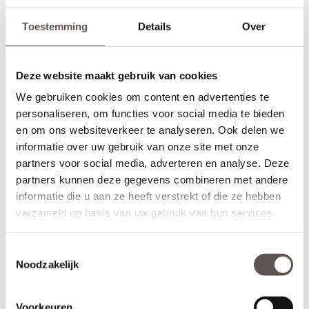
inclusief de profielen.
Toestemming
Details
Over
Alle Albo Signature DC en DA deuren zijn leverbaar als draai-,
schuif-, taatsdeuren of als dubbele deurenset. Daarnaast zijn de
deuren ook leverbaar in brandwerende of geluidwerende
Deze website maakt gebruik van cookies
uitvoering. De deuren kunnen met een kleine meerprijs van 29
euro ook grijs gegrond geleverd worden in plaats van wit gegrond
We gebruiken cookies om content en advertenties te
(RAL 7037), of voor + €39,- zwart gegrond geleverd worden. Het
personaliseren, om functies voor social media te bieden
bijzondere aan de Albo Signature DC en DA deuren is dat ze tot
en om ons websiteverkeer te analyseren. Ook delen we
een hoogte van maar liefst 300 cm gemaakt kunnen worden!
informatie over uw gebruik van onze site met onze
Maatwerk is mogelijk als de gewenste afmeting meer afwijkt dan
partners voor social media, adverteren en analyse. Deze
de aangegeven marges of als je kiest voor het gemak van deuren
partners kunnen deze gegevens combineren met andere
op maat. De prijs en keuze voor maatwerk zijn zichtbaar onder de
informatie die u aan ze heeft verstrekt of die ze hebben
beschikbare afmetingen. De levertijd voor maatwerkdeuren is 29
verzameld op basis van uw gebruik van hun services.
werkdagen.
Thuisbezorgd in 30 werkdagen
Toestemmingsselectie
Controleer nogmaals goed de gekozen afmetingen, kleur en
Noodzakelijk
uitvoering. Albo deuren zijn maatwerkdeuren kunnen niet geruild,
geannuleerd of retour gebracht worden.
Voorkeuren