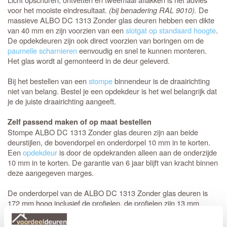
voor het mooiste eindresultaat.
(bij benadering RAL 9010).
De
massieve ALBO DC 1313 Zonder glas deuren hebben een dikte
van 40 mm en zijn voorzien van een
slotgat op standaard hoogte
.
De opdekdeuren zijn ook direct voorzien van boringen om de
paumelle scharnieren
eenvoudig en snel te kunnen monteren.
Het glas wordt al gemonteerd in de deur geleverd.
Bij het bestellen van een
stompe
binnendeur is de draairichting
niet van belang. Bestel je een opdekdeur is het wel belangrijk dat
je de juiste draairichting aangeeft.
Zelf passend maken of op maat bestellen
Stompe ALBO DC 1313 Zonder glas deuren zijn aan beide
deurstijlen, de bovendorpel en onderdorpel 10 mm in te korten.
Een
opdekdeur
is door de opdekranden alleen aan de onderzijde
10 mm in te korten. De garantie van 6 jaar blijft van kracht binnen
deze aangegeven marges.
De onderdorpel van de ALBO DC 1313 Zonder glas deuren is
172 mm hoog inclusief de profielen, de profielen zijn 13 mm
breed. De zijstijlen en de bovendorpel zijn 128 mm hoog inclusief
de profielen en de tussenligger in de deur is 110 mm breed