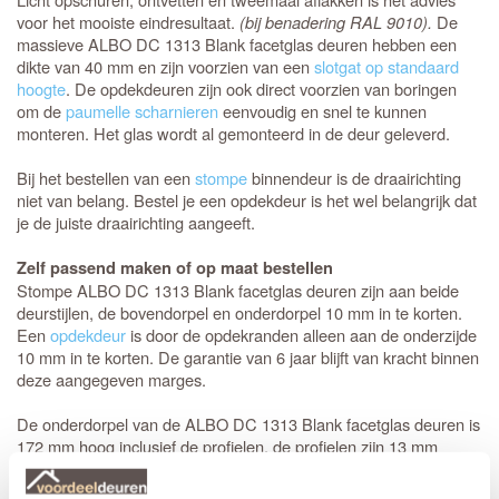
voor het mooiste eindresultaat.
(bij benadering RAL 9010).
De
massieve ALBO DC 1313 Blank facetglas deuren hebben een
dikte van 40 mm en zijn voorzien van een
slotgat op standaard
hoogte
. De opdekdeuren zijn ook direct voorzien van boringen
om de
paumelle scharnieren
eenvoudig en snel te kunnen
monteren. Het glas wordt al gemonteerd in de deur geleverd.
Bij het bestellen van een
stompe
binnendeur is de draairichting
niet van belang. Bestel je een opdekdeur is het wel belangrijk dat
je de juiste draairichting aangeeft.
Zelf passend maken of op maat bestellen
Stompe ALBO DC 1313 Blank facetglas deuren zijn aan beide
deurstijlen, de bovendorpel en onderdorpel 10 mm in te korten.
Een
opdekdeur
is door de opdekranden alleen aan de onderzijde
10 mm in te korten. De garantie van 6 jaar blijft van kracht binnen
deze aangegeven marges.
De onderdorpel van de ALBO DC 1313 Blank facetglas deuren is
172 mm hoog inclusief de profielen, de profielen zijn 13 mm
breed. De zijstijlen en de bovendorpel zijn 128 mm hoog inclusief
de profielen en de tussenligger in de deur is 110 mm breed