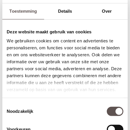
inclusief de profielen.
Toestemming
Details
Over
Alle Albo Signature DC en DA deuren zijn leverbaar als draai-,
schuif-, taatsdeuren of als dubbele deurenset. Daarnaast zijn de
deuren ook leverbaar in brandwerende of geluidwerende
Deze website maakt gebruik van cookies
uitvoering. De deuren kunnen met een kleine meerprijs van 29
euro ook grijs gegrond geleverd worden in plaats van wit gegrond
We gebruiken cookies om content en advertenties te
(RAL 7037), of voor + €39,- zwart gegrond geleverd worden. Het
personaliseren, om functies voor social media te bieden
bijzondere aan de Albo Signature DC en DA deuren is dat ze tot
en om ons websiteverkeer te analyseren. Ook delen we
een hoogte van maar liefst 300 cm gemaakt kunnen worden!
informatie over uw gebruik van onze site met onze
Maatwerk is mogelijk als de gewenste afmeting meer afwijkt dan
partners voor social media, adverteren en analyse. Deze
de aangegeven marges of als je kiest voor het gemak van deuren
partners kunnen deze gegevens combineren met andere
op maat. De prijs en keuze voor maatwerk zijn zichtbaar onder de
informatie die u aan ze heeft verstrekt of die ze hebben
beschikbare afmetingen. De levertijd voor maatwerkdeuren is 29
verzameld op basis van uw gebruik van hun services.
werkdagen.
Thuisbezorgd in 30 werkdagen
Toestemmingsselectie
Controleer nogmaals goed de gekozen afmetingen, kleur en
Noodzakelijk
uitvoering. Albo deuren zijn maatwerkdeuren kunnen niet geruild,
geannuleerd of retour gebracht worden.
Voorkeuren