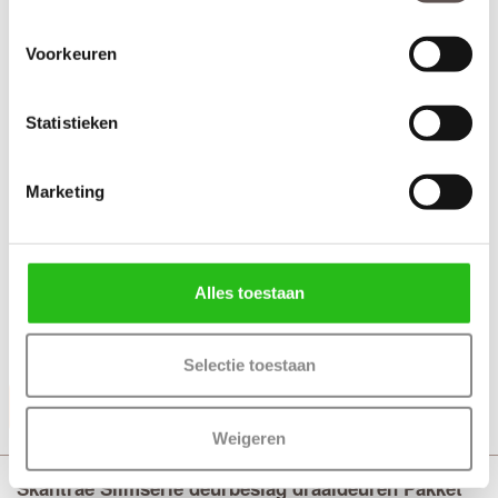
Voorkeuren
Statistieken
Marketing
Alles toestaan
+ Deurgreep Vernal wit 50 cm (tweezijdig)
+ Rolslot Slim
Selectie toestaan
Productinformatie
Weigeren
Skantrae Slimserie deurbeslag draaideuren Pakket