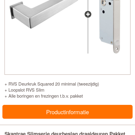
+ RVS Deurkruk Squared 20 minimal (tweezijdig)
+ Loopslot RVS Slim
+ Alle boringen en frezingen t.b.v. pakket
Productinformatie
Skantrae Slimserie deurbeslag draaideuren Pakket