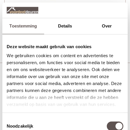
Toestemming
Details
Over
+ Deurgreep Tupelo Wit 30 cm (tweezijdig)
+ Rolslot Slim
Deze website maakt gebruik van cookies
Productinformatie
We gebruiken cookies om content en advertenties te
personaliseren, om functies voor social media te bieden
en om ons websiteverkeer te analyseren. Ook delen we
Skantrae Slimserie deurbeslag draaideuren Pakket
HSP714
informatie over uw gebruik van onze site met onze
partners voor social media, adverteren en analyse. Deze
partners kunnen deze gegevens combineren met andere
informatie die u aan ze heeft verstrekt of die ze hebben
verzameld op basis van uw gebruik van hun services.
Toestemmingsselectie
Noodzakelijk