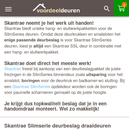
0
Skantrae neemt je het werk uit handen!
Skantrae biedt unieke hang- en sluitwerkpakketten voor de
SlimSeries deuren. Omdat deze deurkrukken en smalsloten het
is voor Skantrae SlimSeries
enige passende deurbeslag
deuren, kiest je
een Skantrae SSL deur in combinatie met
altijd
een hang- en sluitwerkpakket.
Skantrae doet direct het meeste werk!
Skantrae
freest bij aankoop van een deurbeslagpakket de juiste
frezingen in de SlimSeries binnendeur zoals
voor het
uitsparing
smalslot,
voor de deurkruk en badkamer-wc sluiting. Bij
boringen
een
Skantrae SlimSeries
opdekdeur worden ook de boringen
voor paumelle scharnieren gemaakt op de juiste hoogte.
Je krijgt dus topkwaliteit beslag dat je in een
handomdraai monteert. Wel zo makkelijk!
Skantrae Slimserie deurbeslag draaideuren