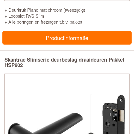
+ Deurkruk Plano mat chroom (tweezijdig)
+ Loopslot RVS Slim
+ Alle boringen en frezingen t.b.v. pakket
Productinformatie
Skantrae Slimserie deurbeslag draaideuren Pakket
HSP802