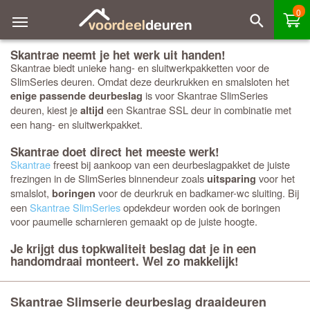
0
Skantrae neemt je het werk uit handen!
Skantrae biedt unieke hang- en sluitwerkpakketten voor de
SlimSeries deuren. Omdat deze deurkrukken en smalsloten het
is voor Skantrae SlimSeries
enige passende deurbeslag
deuren, kiest je
een Skantrae SSL deur in combinatie met
altijd
een hang- en sluitwerkpakket.
Skantrae doet direct het meeste werk!
Skantrae
freest bij aankoop van een deurbeslagpakket de juiste
frezingen in de SlimSeries binnendeur zoals
voor het
uitsparing
smalslot,
voor de deurkruk en badkamer-wc sluiting. Bij
boringen
een
Skantrae SlimSeries
opdekdeur worden ook de boringen
voor paumelle scharnieren gemaakt op de juiste hoogte.
Je krijgt dus topkwaliteit beslag dat je in een
handomdraai monteert. Wel zo makkelijk!
Skantrae Slimserie deurbeslag draaideuren