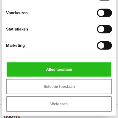
Voorkeuren
Statistieken
Marketing
Alles toestaan
+ Deurgreep Vernal wit 50 cm (tweezijdig)
+ Rolslot Slim
Selectie toestaan
Productinformatie
Weigeren
Skantrae Slimserie deurbeslag draaideuren Pakket
HSP715