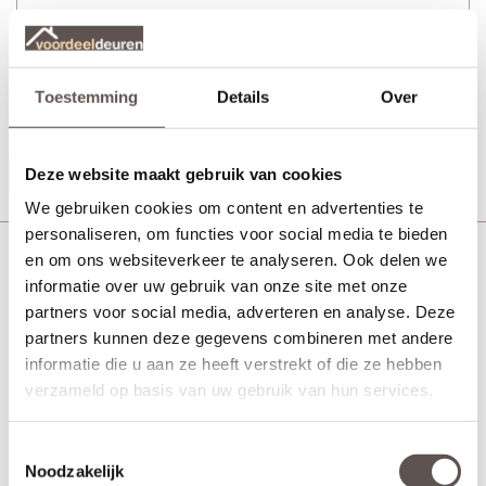
+ Deurgreep Tupelo Wit 30 cm (tweezijdig)
Toestemming
Details
Over
+ Rolslot Slim
Productinformatie
Deze website maakt gebruik van cookies
We gebruiken cookies om content en advertenties te
personaliseren, om functies voor social media te bieden
Skantrae Slimserie deurbeslag draaideuren Pakket
en om ons websiteverkeer te analyseren. Ook delen we
HSP714
informatie over uw gebruik van onze site met onze
partners voor social media, adverteren en analyse. Deze
partners kunnen deze gegevens combineren met andere
informatie die u aan ze heeft verstrekt of die ze hebben
verzameld op basis van uw gebruik van hun services.
Toestemmingsselectie
Noodzakelijk