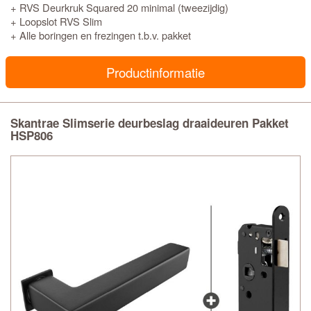
+ RVS Deurkruk Squared 20 minimal (tweezijdig)
+ Loopslot RVS Slim
+ Alle boringen en frezingen t.b.v. pakket
Productinformatie
Skantrae Slimserie deurbeslag draaideuren Pakket
HSP806