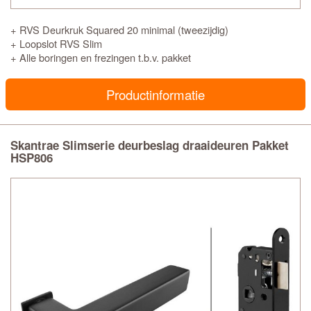
+ RVS Deurkruk Squared 20 minimal (tweezijdig)
+ Loopslot RVS Slim
+ Alle boringen en frezingen t.b.v. pakket
Productinformatie
Skantrae Slimserie deurbeslag draaideuren Pakket
HSP806