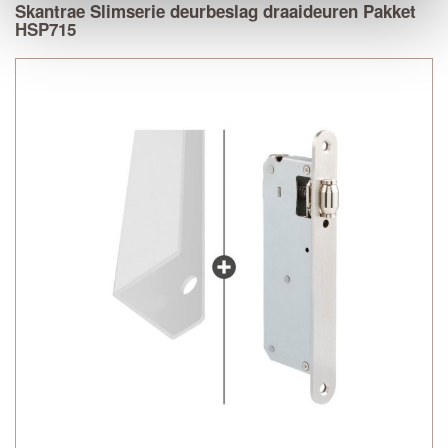
Skantrae Slimserie deurbeslag draaideuren Pakket
HSP715