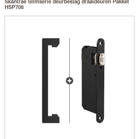
Skantrae Slimserie deurbeslag draaideuren Pakket
HSP708