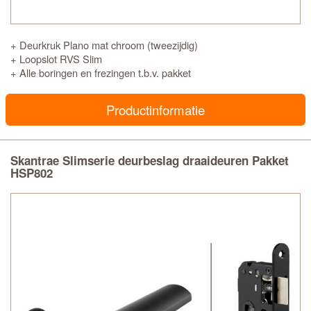
+ Deurkruk Plano mat chroom (tweezijdig)
+ Loopslot RVS Slim
+ Alle boringen en frezingen t.b.v. pakket
Productinformatie
Skantrae Slimserie deurbeslag draaideuren Pakket
HSP802