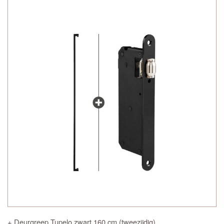
+ Deurgreep Tupelo zwart 160 cm (tweezijdig)