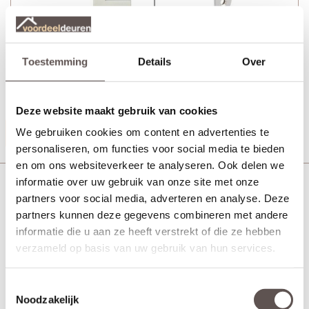
Toestemming
Details
Over
+ Deurgreep Tupelo Wit 30 cm (tweezijdig)
+ Rolslot Slim
Deze website maakt gebruik van cookies
Productinformatie
We gebruiken cookies om content en advertenties te
personaliseren, om functies voor social media te bieden
en om ons websiteverkeer te analyseren. Ook delen we
Skantrae Slimserie deurbeslag draaideuren Pakket
informatie over uw gebruik van onze site met onze
HSP714
partners voor social media, adverteren en analyse. Deze
partners kunnen deze gegevens combineren met andere
informatie die u aan ze heeft verstrekt of die ze hebben
verzameld op basis van uw gebruik van hun services.
Toestemmingsselectie
Noodzakelijk