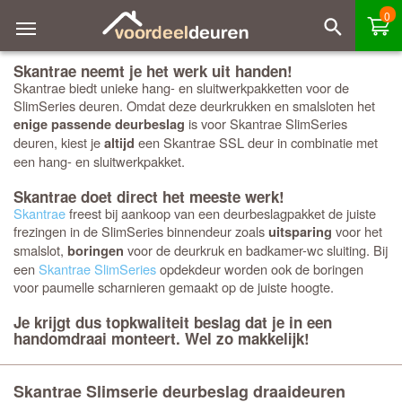
0
Skantrae neemt je het werk uit handen!
Skantrae biedt unieke hang- en sluitwerkpakketten voor de
SlimSeries deuren. Omdat deze deurkrukken en smalsloten het
is voor Skantrae SlimSeries
enige passende deurbeslag
deuren, kiest je
een Skantrae SSL deur in combinatie met
altijd
een hang- en sluitwerkpakket.
Skantrae doet direct het meeste werk!
Skantrae
freest bij aankoop van een deurbeslagpakket de juiste
frezingen in de SlimSeries binnendeur zoals
voor het
uitsparing
smalslot,
voor de deurkruk en badkamer-wc sluiting. Bij
boringen
een
Skantrae SlimSeries
opdekdeur worden ook de boringen
voor paumelle scharnieren gemaakt op de juiste hoogte.
Je krijgt dus topkwaliteit beslag dat je in een
handomdraai monteert. Wel zo makkelijk!
Skantrae Slimserie deurbeslag draaideuren