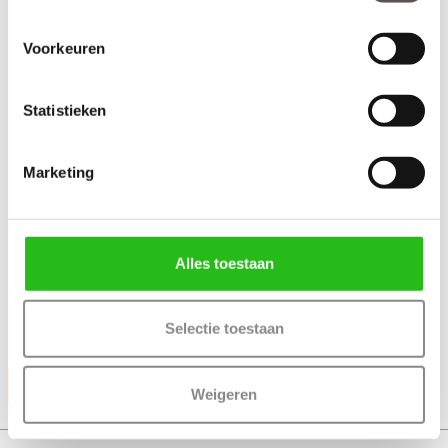
Voorkeuren
Statistieken
Marketing
Alles toestaan
+ Deurgreep Vernal wit 50 cm (tweezijdig)
Selectie toestaan
+ Rolslot Slim
Productinformatie
Weigeren