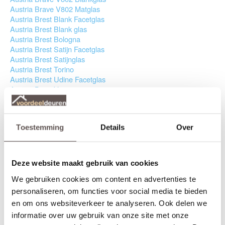
Austria Brave V802 Matglas
Austria Brest Blank Facetglas
Austria Brest Blank glas
Austria Brest Bologna
Austria Brest Satijn Facetglas
Austria Brest Satijnglas
Austria Brest Torino
Austria Brest Udine Facetglas
Austria Brest Verona
Austria Brest zonder glas
Austria Bright Blankglas
Austria Bright Matglas
Toestemming
Details
Over
Austria Bright H803 Blankglas
Austria Bright H803 Matglas
Austria Bright H804 Blankglas
Austria Bright H804 Matglas
Deze website maakt gebruik van cookies
Austria Bright V1102 Blankglas
Austria Bright V1102 Matglas
We gebruiken cookies om content en advertenties te
Austria Cabana Blanco Dos Links Cabana Blanco Dos Links
personaliseren, om functies voor social media te bieden
Austria Cabana Blanco Dos Rechts Cabana Blanco Dos
en om ons websiteverkeer te analyseren. Ook delen we
Rechts
informatie over uw gebruik van onze site met onze
Austria Cabana Blanco Uno Links Cabana Blanco Uno Links