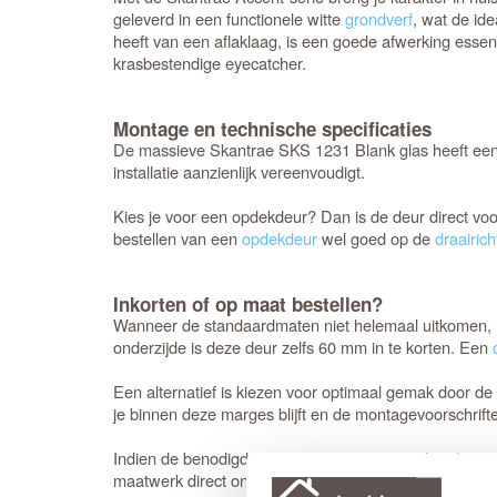
geleverd in een functionele witte
grondverf
, wat de id
heeft van een aflaklaag, is een goede afwerking essent
krasbestendige eyecatcher.
Montage en technische specificaties
De massieve Skantrae SKS 1231 Blank glas heeft een
installatie aanzienlijk vereenvoudigt.
Kies je voor een opdekdeur? Dan is de deur direct vo
bestellen van een
opdekdeur
wel goed op de
draairich
Inkorten of op maat bestellen?
Wanneer de standaardmaten niet helemaal uitkomen, is
onderzijde is deze deur zelfs 60 mm in te korten. Een
Een alternatief is kiezen voor optimaal gemak door de
je binnen deze marges blijft en de montagevoorschrifte
Indien de benodigde afmetingen groter zijn dan deze m
maatwerk direct onder de standaardafmetingen. De le