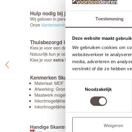
Hulp nodig bij je keuze?
Wij geloven in persoonlijk advies; daarom chat je bij 
Toestemming
Onze
klantenservice
staat voor je klaar. Stel je vraag d
Deze website maakt gebruik
Thuisbezorgd in 5 werkdagen
Kies je voor een deur
bewerkingen? Dan kunne
zonder
We gebruiken cookies om cont
Natuurlijk kun je ook zelf een later bezorgmoment inpl
websiteverkeer te analyseren
Kies je voor
bewerkingen, houd dan rekening met 
extra
media, adverteren en analys
verstrekt of die ze hebben v
Kenmerken Skantrae SKS 1231 Blank glas
Materiaal: MDF
Toestemmingsselectie
Afwerking: Grondverf RAL9010
Noodzakelijk
Maatwerk mogelijk: Ja, 45 werkdagen levertijd
Inkortmogelijkheden opdek: Onderzijde 60 mm
Inkortmogelijkheden stomp: Onderzijde 60 mm, zijs
Weigeren
Handige Skantrae montage handleiding