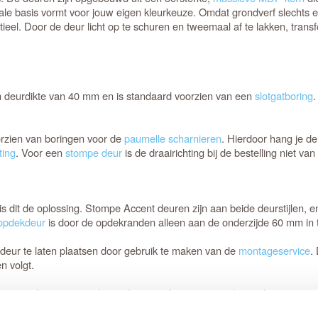
eale basis vormt voor jouw eigen kleurkeuze. Omdat grondverf slechts 
ieel. Door de deur licht op te schuren en tweemaal af te lakken, trans
 deurdikte van 40 mm en is standaard voorzien van een
slotgatboring
.
orzien van boringen voor de
paumelle scharnieren
. Hierdoor hang je de 
ting
. Voor een
stompe deur
is de draairichting bij de bestelling niet va
 dit de oplossing. Stompe Accent deuren zijn aan beide deurstijlen, 
opdekdeur
is door de opdekranden alleen aan de onderzijde 60 mm in t
 deur te laten plaatsen door gebruik te maken van de
montageservice
.
n volgt.
arge, of wanneer je de voorkeur geeft aan optimaal gemak, is maatwerk 
vertijd voor deze
gemaakte deuren bedraagt 10 werkweken.
opmaat