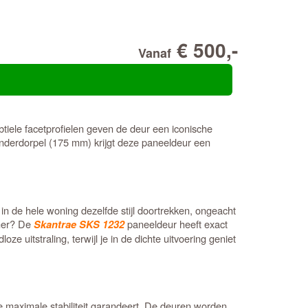
€ 500,-
Vanaf
tiele facetprofielen geven de deur een iconische
e onderdorpel (175 mm) krijgt deze paneeldeur een
in de hele woning dezelfde stijl doortrekken, ongeacht
amer? De
paneeldeur heeft exact
Skantrae SKS 1232
 uitstraling, terwijl je in de dichte uitvoering geniet
e maximale stabiliteit garandeert. De deuren worden