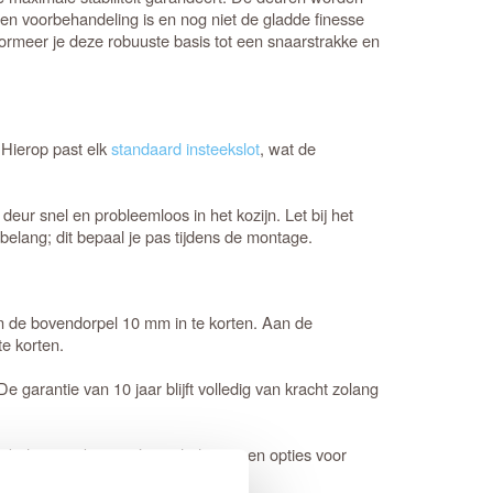
een voorbehandeling is en nog niet de gladde finesse
formeer je deze robuuste basis tot een snaarstrakke en
 Hierop past elk
standaard insteekslot
, wat de
deur snel en probleemloos in het kozijn. Let bij het
n belang; dit bepaal je pas tijdens de montage.
en de bovendorpel 10 mm in te korten. Aan de
e korten.
 De garantie van 10 jaar blijft volledig van kracht zolang
de juiste keuze. Je vindt de prijs en opties voor