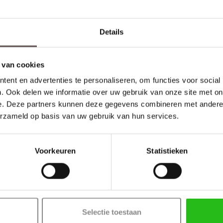
ons altijd met een mens en nooit met een bot.
Lees hier meer over onze l
Details
irect via de
chatfunctie
en krijg meteen antwoord van een expert (dageli
 van cookies
n we deze al binnen 5 werkdagen bij je
thuisbezorgen
.
ent en advertenties te personaliseren, om functies voor social
annen wanneer jou dat beter schikt.
. Ook delen we informatie over uw gebruik van onze site met on
een gemiddeld iets langere levertijd van circa 8 werkdagen.
e. Deze partners kunnen deze gegevens combineren met andere i
erzameld op basis van uw gebruik van hun services.
Voorkeuren
Statistieken
tijlen en bovendorpel 10 mm
Selectie toestaan