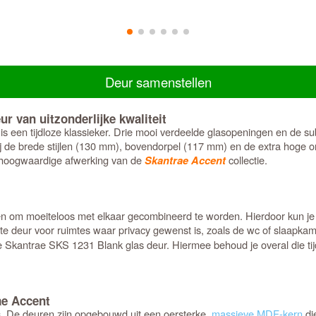
Deur samenstellen
r van uitzonderlijke kwaliteit
s een tijdloze klassieker. Drie mooi verdeelde glasopeningen en de sub
Dankzij de brede stijlen (130 mm), bovendorpel (117 mm) en de extra hog
de hoogwaardige afwerking van de
collectie.
Skantrae Accent
pen om moeiteloos met elkaar gecombineerd te worden. Hierdoor kun je 
chte deur voor ruimtes waar privacy gewenst is, zoals de wc of slaapk
Skantrae SKS 1231 Blank glas deur. Hiermee behoud je overal die tijdloze
ae Accent
s. De deuren zijn opgebouwd uit een oersterke,
massieve MDF-kern
di