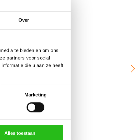
ive chat service
.
Over
jks tussen 08:00 en 22:00 uur).
 media te bieden en om ons
ze partners voor social
nformatie die u aan ze heeft
Marketing
Alles toestaan