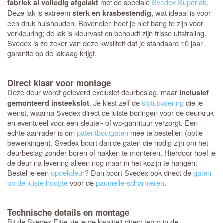
met de speciale
Svedex Superlak
.
fabriek al volledig afgelakt
Deze lak is extreem
, wat ideaal is voor
sterk en krasbestendig
een druk huishouden. Bovendien hoef je niet bang te zijn voor
verkleuring; de lak is kleurvast en behoudt zijn frisse uitstraling.
Svedex is zo zeker van deze kwaliteit dat je standaard 10 jaar
garantie op de laklaag krijgt.
Direct klaar voor montage
Deze deur wordt geleverd exclusief deurbeslag, maar
inclusief
. Je kiest zelf de
slotuitvoering
die je
gemonteerd insteekslot
wenst, waarna Svedex direct de juiste boringen voor de deurkruk
en eventueel voor een sleutel- of wc-garnituur verzorgt. Een
echte aanrader is om
patentboutgaten
mee te bestellen (optie
bewerkingen). Svedex boort dan de gaten die nodig zijn om het
deurbeslag zonder boren of hakken te monteren. Hierdoor hoef je
de deur na levering alleen nog maar in het kozijn te hangen.
Bestel je een
opdekdeur
? Dan boort Svedex ook direct de
gaten
op de juiste hoogte
voor de
paumelle-scharnieren
.
Technische details en montage
Bij de Svedex Elite zie je de kwaliteit direct terug in de