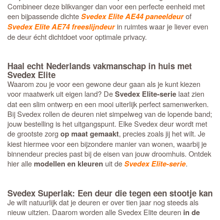
Combineer deze blikvanger dan voor een perfecte eenheid met
een bijpassende dichte
of
Svedex Elite AE44 paneeldeur
in ruimtes waar je liever even
Svedex Elite AE74 freeslijndeur
de deur écht dichtdoet voor optimale privacy.
Haal echt Nederlands vakmanschap in huis met
Svedex Elite
Waarom zou je voor een gewone deur gaan als je kunt kiezen
voor maatwerk uit eigen land? De
laat zien
Svedex Elite-serie
dat een slim ontwerp en een mooi uiterlijk perfect samenwerken.
Bij Svedex rollen de deuren niet simpelweg van de lopende band;
jouw bestelling is het uitgangspunt. Elke Svedex deur wordt met
de grootste zorg
, precies zoals jij het wilt. Je
op maat gemaakt
kiest hiermee voor een bijzondere manier van wonen, waarbij je
binnendeur precies past bij de eisen van jouw droomhuis. Ontdek
hier alle
uit de
.
modellen en kleuren
Svedex Elite-serie
Svedex Superlak: Een deur die tegen een stootje kan
Je wilt natuurlijk dat je deuren er over tien jaar nog steeds als
nieuw uitzien. Daarom worden alle Svedex Elite deuren
in de