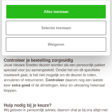
Op de Svedex Elite deuren heb je volledige vrijheid:
elk type
. Hoewel het deurbeslag van Svedex
deurbeslag past perfect
Alles toestaan
kwalitatief uitstekend is, ben je hier niet aan gebonden en kun je
ook voor andere merken kiezen. Heb je een voorkeur voor een
strakke look met minirozetten in plaats van een standaard rond of
Selectie toestaan
vierkant rozet? Dan bereiden we dit graag direct voor je voor.
Houd er wel rekening mee dat deze specifieke fabrieksboring
alleen mogelijk is bij aankoop van origineel
Svedex deurbeslag
Weigeren
met minirozet.
Controleer je bestelling zorgvuldig
Jouw nieuwe Svedex deuren worden als een persoonlijk pakket
speciaal voor jou samengesteld. Omdat het om dit specifieke
maatwerk gaat, is het niet mogelijk om de deuren te ruilen,
annuleren of retourneren.
daarom nog een laatste
Controleer
keer
of de afmetingen, kleur en uitvoering helemaal
extra goed
kloppen.
Hulp nodig bij je keuze?
Wij geloven in persoonlijk advies; daarom chat je bij ons altijd met