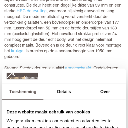
constructie. De deur heeft een degelijke dikte van 39 mm en een
sterke
HPC deurvulling
, waardoor hij stevig aanvoelt en lang
meegaat. De moderne uitstraling wordt versterkt door de
verzonken glaslatten, een bovendorpel en onderdorpel van 177
mm, tussendorpel van 52 mm en de brede deurstijlen van 183
mm (exclusief glaslatten). Het opvallend strakke profiel van 24
mm hoog geeft de deur echt body, wat het design helemaal
compleet maakt. Bovendien is de deur direct klaar voor montage:
het
krukgat
is precies op de standaardhoogte van 1050 mm
geboord.
Stompe Svedex deuren zijn altijd
armgeschaafd
. Opdekdeuren
zijn altijd voorzien van boringen voor de scharnieren op
standaardhoogte. Bekijk de
Svedex montagefilm
.
Elk model
Svedex deur
is leverbaar in zowel een stompe als
Toestemming
Details
Over
opdekuitvoering, in elke denkbare standaardmaat of afwijkende
afmeting. Het is voor beide uitvoeringen van belang dat je de
juiste draairichting doorgeeft tijdens het bestellen. Omdat Svedex
Deze website maakt gebruik van cookies
het slot al in de fabriek infreest, kan de deur niet omgedraaid
worden en is de
keuze tussen links en rechts
van groot belang.
We gebruiken cookies om content en advertenties te
personaliseren, om functies voor social media te bieden