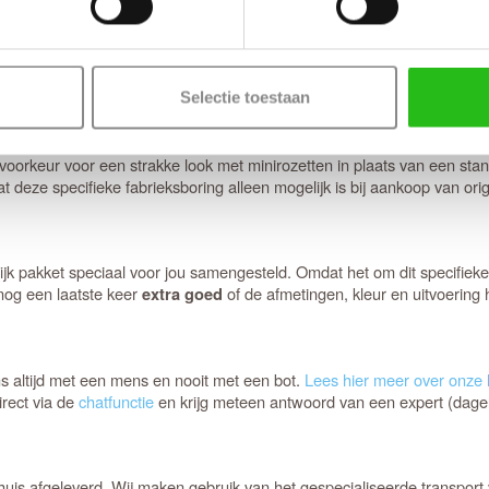
 een
montageset voor stompe deuren
mee te bestellen. De speciaal ont
euwe inkepingen). De montage is eenvoudig, past in elke situatie en
valdorpel
tussen de hal en de woonkamer, zeker als de voordeur niet voll
entilatie bij een gesloten deur vermindert; dit is de afweging die je m
Selectie toestaan
. Hoewel het deurbeslag van Svedex kw
k type deurbeslag past perfect
oorkeur voor een strakke look met minirozetten in plaats van een stan
t deze specifieke fabrieksboring alleen mogelijk is bij aankoop van ori
 pakket speciaal voor jou samengesteld. Omdat het om dit specifieke 
og een laatste keer
of de afmetingen, kleur en uitvoering
extra goed
ons altijd met een mens en nooit met een bot.
Lees hier meer over onze l
irect via de
chatfunctie
en krijg meteen antwoord van een expert (dageli
uis afgeleverd. Wij maken gebruik van het gespecialiseerde transport v