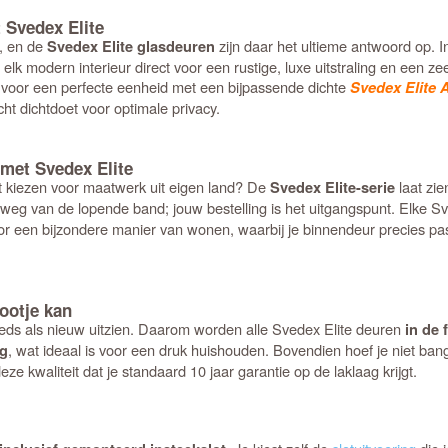
 Svedex Elite
n, en de
zijn daar het ultieme antwoord op. I
Svedex Elite glasdeuren
elk modern interieur direct voor een rustige, luxe uitstraling en een zee 
voor een perfecte eenheid met een bijpassende dichte
Svedex Elite 
ht dichtdoet voor optimale privacy.
met Svedex Elite
 kiezen voor maatwerk uit eigen land? De
laat zie
Svedex Elite-serie
weg van de lopende band; jouw bestelling is het uitgangspunt. Elke S
e voor een bijzondere manier van wonen, waarbij je binnendeur precies pa
ootje kan
 steeds als nieuw uitzien. Daarom worden alle Svedex Elite deuren
in de 
, wat ideaal is voor een druk huishouden. Bovendien hoef je niet bang t
ig
eze kwaliteit dat je standaard 10 jaar garantie op de laklaag krijgt.