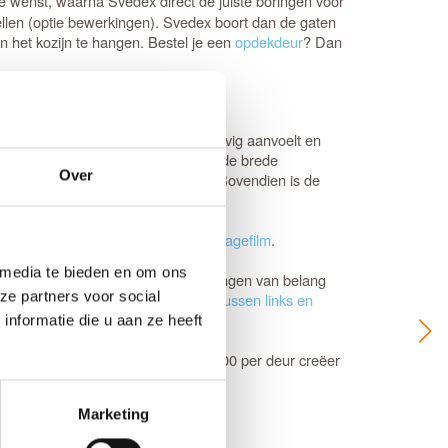
je wenst, waarna Svedex direct de juiste boringen voor
llen (optie bewerkingen). Svedex boort dan de gaten
n het kozijn te hangen. Bestel je een
opdekdeur
? Dan
ke
HPC deurvulling
, waardoor hij stevig aanvoelt en
177 mm, tussendorpel van 52 mm en de brede
Over
et design helemaal compleet maakt. Bovendien is de
daardhoogte. Bekijk de
Svedex montagefilm
.
 media te bieden en om ons
afmeting. Het is voor beide uitvoeringen van belang
ze partners voor social
et omgedraaid worden en is de
keuze tussen links en
nformatie die u aan ze heeft
n kleine meerprijs van slechts € 45,00 per deur creëer
e chat of onze klantenservice.
Marketing