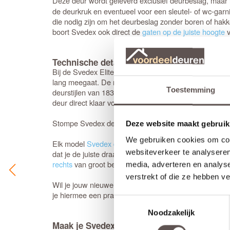
Deze deur wordt geleverd exclusief deurbeslag, maar
de deurkruk en eventueel voor een sleutel- of wc-garn
die nodig zijn om het deurbeslag zonder boren of hakk
boort Svedex ook direct de
gaten op de juiste hoogte
v
Technische details en montage
Bij de Svedex Elite zie je de kwaliteit direct terug in
lang meegaat. De moderne uitstraling wordt versterk
Toestemming
deurstijlen van 183 mm (exclusief glaslatten). Het op
deur direct klaar voor montage: het
krukgat
is precies
Stompe Svedex deuren zijn altijd
armgeschaafd
. Opde
Deze website maakt gebruik
We gebruiken cookies om cont
Elk model
Svedex deur
is leverbaar in zowel een stom
websiteverkeer te analyseren
dat je de juiste draairichting doorgeeft tijdens het be
rechts
van groot belang.
media, adverteren en analys
verstrekt of die ze hebben v
Wil je jouw nieuwe deur een unieke, warme twist geven?
je hiermee een prachtig contrast met de strakke laklaa
Toestemmingsselectie
Noodzakelijk
Maak je Svedex Elite binnendeur compleet