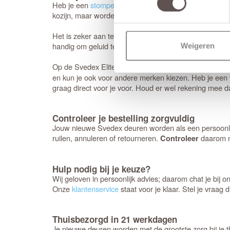
Heb je een
stompe deur
nodig? Dan is het handig om
kozijn, maar worden op de deur gemonteerd (zonder ni
Het is zeker aan te raden om te kiezen voor een
tocht
handig om geluid te dempen. Een nadeel is dat de luchtv
Weigeren
Op de Svedex Elite deuren heb je volledige vrijheid:
el
en kun je ook voor andere merken kiezen. Heb je een v
graag direct voor je voor. Houd er wel rekening mee da
Controleer je bestelling zorgvuldig
Jouw nieuwe Svedex deuren worden als een persoonlijk
ruilen, annuleren of retourneren.
daarom n
Controleer
Hulp nodig bij je keuze?
Wij geloven in persoonlijk advies; daarom chat je bij 
Onze
klantenservice
staat voor je klaar. Stel je vraag d
Thuisbezorgd in 21 werkdagen
Je nieuwe deuren worden met de grootste zorg bij je th