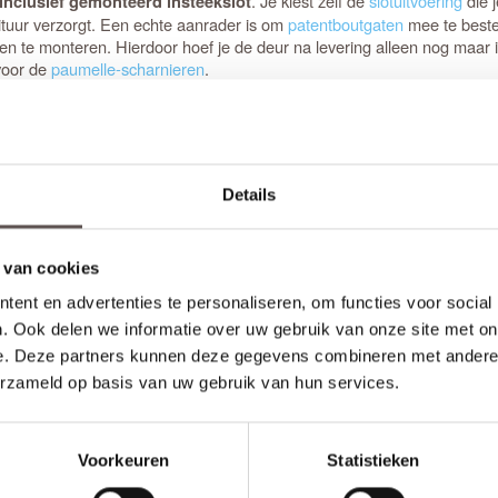
. Je kiest zelf de
slotuitvoering
die 
inclusief gemonteerd insteekslot
ituur verzorgt. Een echte aanrader is om
patentboutgaten
mee te beste
en te monteren. Hierdoor hoef je de deur na levering alleen nog maar i
oor de
paumelle-scharnieren
.
 de constructie. De deur heeft een degelijke dikte van 39 mm en een ster
t door de verzonken glaslatten, een bovendorpel en onderdorpel van 
Details
vallend strakke profiel van 24 mm hoog geeft de deur echt body, wat h
 op de standaardhoogte van 1050 mm geboord.
kdeuren zijn altijd voorzien van boringen voor de scharnieren op stan
 van cookies
ent en advertenties te personaliseren, om functies voor social
pe als opdekuitvoering, in elke denkbare standaardmaat of afwijkende 
. Ook delen we informatie over uw gebruik van onze site met on
stellen. Omdat Svedex het slot al in de fabriek infreest, kan de deur ni
e. Deze partners kunnen deze gegevens combineren met andere i
erzameld op basis van uw gebruik van hun services.
 Kies dan voor de verzonken glaslatten in stijlvol eikenkleur. Voor ee
g. Je kunt deze speciale optie eenvoudig direct bij ons aanvragen via d
Voorkeuren
Statistieken