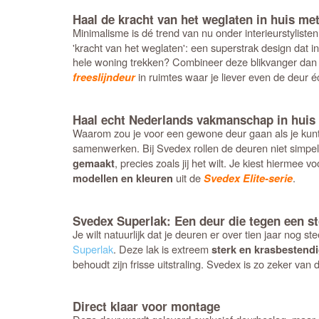
Haal de kracht van het weglaten in huis met
Minimalisme is dé trend van nu onder interieurstyliste
'kracht van het weglaten': een superstrak design dat in 
hele woning trekken? Combineer deze blikvanger dan 
in ruimtes waar je liever even de deur éc
freeslijndeur
Haal echt Nederlands vakmanschap in huis 
Waarom zou je voor een gewone deur gaan als je kunt
samenwerken. Bij Svedex rollen de deuren niet simpel
, precies zoals jij het wilt. Je kiest hierme
gemaakt
uit de
.
modellen en kleuren
Svedex Elite-serie
Svedex Superlak: Een deur die tegen een st
Je wilt natuurlijk dat je deuren er over tien jaar nog
Superlak
. Deze lak is extreem
sterk en krasbestend
behoudt zijn frisse uitstraling. Svedex is zo zeker van d
Direct klaar voor montage