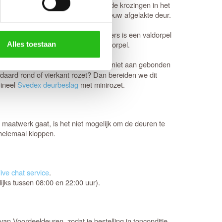
wikkelde scharnieren vallen wel in de krozingen in het
 voorkomt beschadigingen aan de nieuw afgelakte deur.
edig tochtvrij sluit. Voor slaapkamers is een valdorpel
aakt bij de keuze voor een tochtvaldorpel.
Alles toestaan
alitatief uitstekend is, ben je hier niet aan gebonden
daard rond of vierkant rozet? Dan bereiden we dit
gineel
Svedex deurbeslag
met minirozet.
maatwerk gaat, is het niet mogelijk om de deuren te
 helemaal kloppen.
ive chat service
.
jks tussen 08:00 en 22:00 uur).
an Voordeeldeuren, zodat je bestelling in topconditie