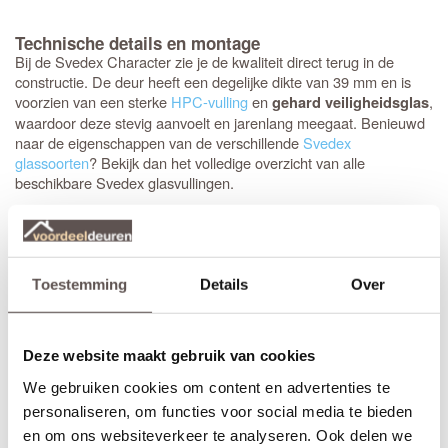
Technische details en montage
Bij de Svedex Character zie je de kwaliteit direct terug in de
constructie. De deur heeft een degelijke dikte van 39 mm en is
voorzien van een sterke
HPC-vulling
en
,
gehard veiligheidsglas
waardoor deze stevig aanvoelt en jarenlang meegaat. Benieuwd
naar de eigenschappen van de verschillende
Svedex
glassoorten
? Bekijk dan het volledige overzicht van alle
beschikbare Svedex glasvullingen.
De klassieke uitstraling wordt versterkt door de brede zijstijlen en
bovendorpel van 124 mm en de extra hoge onderdorpel van 144
mm. Het opvallende klassieke profiel van 25 mm hoog geeft de
deur echt body, waarbij de vlakke rand rondom het paneel (35-42
Toestemming
Details
Over
mm) het design helemaal compleet maakt. Bovendien is de deur
: het
krukgat
is precies op de
direct klaar voor montage
standaardhoogte van 1050 mm geboord.
Deze website maakt gebruik van cookies
Elk model
Svedex-deur
is leverbaar in zowel een stompe als
We gebruiken cookies om content en advertenties te
opdekuitvoering, in elke denkbare standaardmaat of afwijkende
personaliseren, om functies voor social media te bieden
afmeting. Het is voor beide uitvoeringen van belang dat je de
en om ons websiteverkeer te analyseren. Ook delen we
juiste draairichting doorgeeft tijdens het bestellen. Doordat