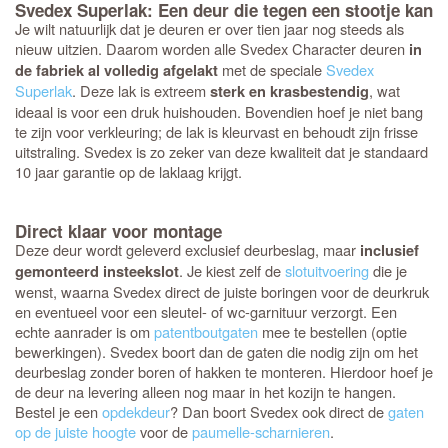
Svedex Superlak: Een deur die tegen een stootje kan
Je wilt natuurlijk dat je deuren er over tien jaar nog steeds als
nieuw uitzien. Daarom worden alle Svedex Character deuren
in
met de speciale
Svedex
de fabriek al volledig afgelakt
Superlak
. Deze lak is extreem
, wat
sterk en krasbestendig
ideaal is voor een druk huishouden. Bovendien hoef je niet bang
te zijn voor verkleuring; de lak is kleurvast en behoudt zijn frisse
uitstraling. Svedex is zo zeker van deze kwaliteit dat je standaard
10 jaar garantie op de laklaag krijgt.
Direct klaar voor montage
Deze deur wordt geleverd exclusief deurbeslag, maar
inclusief
. Je kiest zelf de
slotuitvoering
die je
gemonteerd insteekslot
wenst, waarna Svedex direct de juiste boringen voor de deurkruk
en eventueel voor een sleutel- of wc-garnituur verzorgt. Een
echte aanrader is om
patentboutgaten
mee te bestellen (optie
bewerkingen). Svedex boort dan de gaten die nodig zijn om het
deurbeslag zonder boren of hakken te monteren. Hierdoor hoef je
de deur na levering alleen nog maar in het kozijn te hangen.
Bestel je een
opdekdeur
? Dan boort Svedex ook direct de
gaten
op de juiste hoogte
voor de
paumelle-scharnieren
.