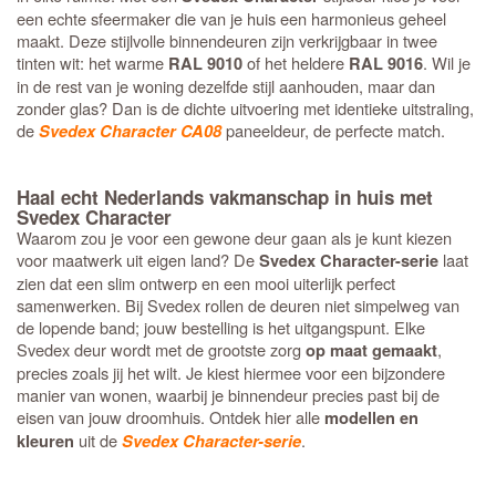
een echte sfeermaker die van je huis een harmonieus geheel
maakt. Deze stijlvolle binnendeuren zijn verkrijgbaar in twee
tinten wit: het warme
of het heldere
. Wil je
RAL 9010
RAL 9016
in de rest van je woning dezelfde stijl aanhouden, maar dan
zonder glas? Dan is de dichte uitvoering met identieke uitstraling,
de
paneeldeur, de perfecte match.
Svedex Character CA08
Haal echt Nederlands vakmanschap in huis met
Svedex Character
Waarom zou je voor een gewone deur gaan als je kunt kiezen
voor maatwerk uit eigen land? De
laat
Svedex Character-serie
zien dat een slim ontwerp en een mooi uiterlijk perfect
samenwerken. Bij Svedex rollen de deuren niet simpelweg van
de lopende band; jouw bestelling is het uitgangspunt. Elke
Svedex deur wordt met de grootste zorg
,
op maat gemaakt
precies zoals jij het wilt. Je kiest hiermee voor een bijzondere
manier van wonen, waarbij je binnendeur precies past bij de
eisen van jouw droomhuis. Ontdek hier alle
modellen en
uit de
.
kleuren
Svedex Character-serie