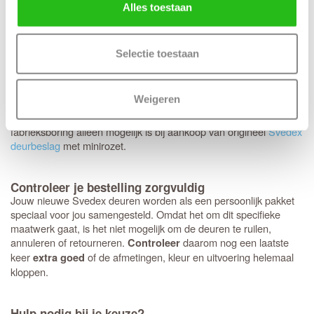
keuze voor een tochtvaldorpel.
Alles toestaan
Op de Svedex Character-deuren heb je volledige vrijheid:
elk
. Hoewel het deurbeslag van
type deurbeslag past perfect
Selectie toestaan
Svedex kwalitatief uitstekend is, ben je hier niet aan gebonden en
kun je ook voor andere merken kiezen. Heb je een voorkeur voor
een strakke look met minirozetten in plaats van een standaard
Weigeren
rond of vierkant rozet? Dan bereiden we dit graag direct voor je
voor. Houd er wel rekening mee dat deze specifieke
fabrieksboring alleen mogelijk is bij aankoop van origineel
Svedex
deurbeslag
met minirozet.
Controleer je bestelling zorgvuldig
Jouw nieuwe Svedex deuren worden als een persoonlijk pakket
speciaal voor jou samengesteld. Omdat het om dit specifieke
maatwerk gaat, is het niet mogelijk om de deuren te ruilen,
annuleren of retourneren.
daarom nog een laatste
Controleer
keer
of de afmetingen, kleur en uitvoering helemaal
extra goed
kloppen.
Hulp nodig bij je keuze?