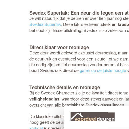
Svedex Superlak: Een deur die tegen een st
Je wilt natuurlijk dat je deuren er over tien jaar nog
Svedex Superlak
. Deze lak is extreem
sterk en kras
behoudt zijn frisse uitstraling. Svedex is zo zeker van d
Direct klaar voor montage
Deze deur wordt geleverd exclusief deurbeslag, maar
de deurkruk en eventueel voor een sleutel- of wc-garn
die nodig zijn om het deurbeslag zonder boren of hakk
boort Svedex ook direct de
gaten op de juiste hoogte
v
Technische details en montage
Bij de Svedex Character zie je de kwaliteit direct ter
, waardoor deze stevig aanvoelt en 
veiligheidsglas
overzicht van alle beschikbare Svedex glasvullingen.
De klassieke uitstraling wordt versterkt door de bred
hoog geeft de deur echt body, waarbij de vlakke ran
krukgat
is precies op de standaardhoogte van 1050 m