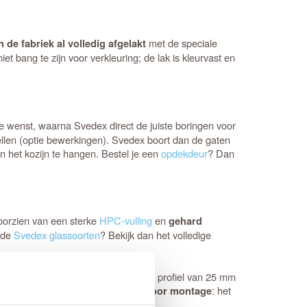
met de speciale
n de fabriek al volledig afgelakt
et bang te zijn voor verkleuring; de lak is kleurvast en
je wenst, waarna Svedex direct de juiste boringen voor
llen (optie bewerkingen). Svedex boort dan de gaten
n het kozijn te hangen. Bestel je een
opdekdeur
? Dan
 voorzien van een sterke
HPC-vulling
en
gehard
nde
Svedex glassoorten
? Bekijk dan het volledige
an 144 mm. Het opvallende klassieke profiel van 25 mm
Bovendien is de deur
: het
direct klaar voor montage