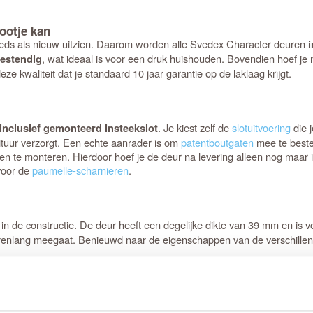
ootje kan
 steeds als nieuw uitzien. Daarom worden alle Svedex Character deuren
i
, wat ideaal is voor een druk huishouden. Bovendien hoef je ni
bestendig
eze kwaliteit dat je standaard 10 jaar garantie op de laklaag krijgt.
. Je kiest zelf de
slotuitvoering
die 
inclusief gemonteerd insteekslot
ituur verzorgt. Een echte aanrader is om
patentboutgaten
mee te beste
en te monteren. Hierdoor hoef je de deur na levering alleen nog maar i
oor de
paumelle-scharnieren
.
ug in de constructie. De deur heeft een degelijke dikte van 39 mm en is
jarenlang meegaat. Benieuwd naar de eigenschappen van de verschille
e zijstijlen en bovendorpel van 124 mm en de extra hoge onderdorpel v
d rondom het paneel (35-42 mm) het design helemaal compleet maakt. 
m geboord.