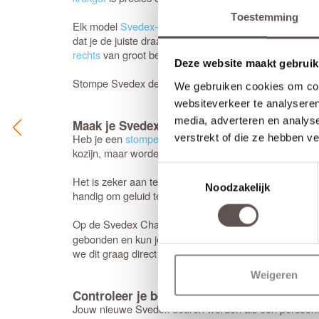
Toestemming
Elk model
Svedex-deur
is leverbaar in zowel een stom
dat je de juiste draairichting doorgeeft tijdens het be
rechts
van groot belang.
Deze website maakt gebruik
Stompe Svedex deuren zijn altijd
armgeschaafd
. Opde
We gebruiken cookies om cont
websiteverkeer te analyseren
media, adverteren en analys
Maak je Svedex Character binnendeur comp
Heb je een
stompe deur
nodig? Dan is het handig om
verstrekt of die ze hebben v
kozijn, maar worden op de deur gemonteerd (zonder ni
Toestemmingsselectie
Het is zeker aan te raden om te kiezen voor een
tocht
Noodzakelijk
handig om geluid te dempen. Een nadeel is dat de luchtv
Op de Svedex Character-deuren heb je volledige vrijh
gebonden en kun je ook voor andere merken kiezen. He
we dit graag direct voor je voor. Houd er wel rekening
Weigeren
Controleer je bestelling zorgvuldig
Jouw nieuwe Svedex deuren worden als een persoonlijk