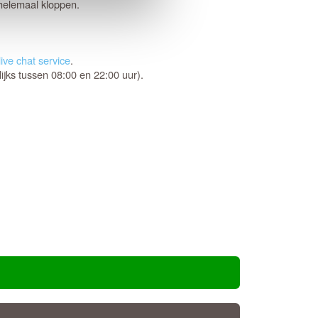
 helemaal kloppen.
ive chat service
.
jks tussen 08:00 en 22:00 uur).