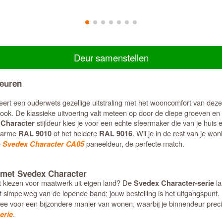
Deur samenstellen
deuren
ert een ouderwets gezellige uitstraling met het wooncomfort van deze
look. De klassieke uitvoering valt meteen op door de diepe groeven en d
stijldeur kies je voor een echte sfeermaker die van je huis
 Character
 warme
of het heldere
. Wil je in de rest van je w
RAL 9010
RAL 9016
e
paneeldeur, de perfecte match.
Svedex Character CA05
 met Svedex Character
 kiezen voor maatwerk uit eigen land? De
la
Svedex Character-serie
t simpelweg van de lopende band; jouw bestelling is het uitgangspunt
hiermee voor een bijzondere manier van wonen, waarbij je binnendeur pre
.
erie