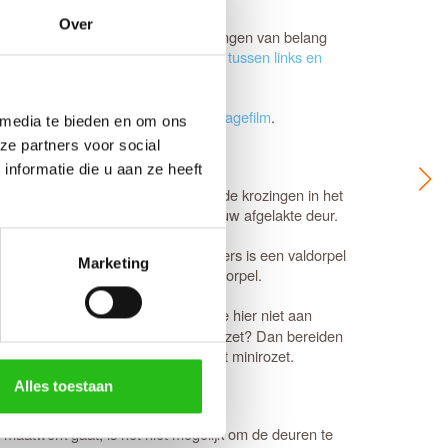
Over
afmeting. Het is voor beide uitvoeringen van belang
iet omgedraaid worden en is de
keuze tussen links en
daardhoogte. Bekijk de
Svedex montagefilm
.
 media te bieden en om ons
ze partners voor social
nformatie die u aan ze heeft
wikkelde scharnieren vallen wel in de krozingen in het
voorkomt beschadigingen aan de nieuw afgelakte deur.
edig tochtvrij sluit. Voor slaapkamers is een valdorpel
Marketing
aakt bij de keuze voor een tochtvaldorpel.
ex kwalitatief uitstekend is, ben je hier niet aan
an een standaard rond of vierkant rozet? Dan bereiden
van origineel
Svedex deurbeslag
met minirozet.
Alles toestaan
maatwerk gaat, is het niet mogelijk om de deuren te