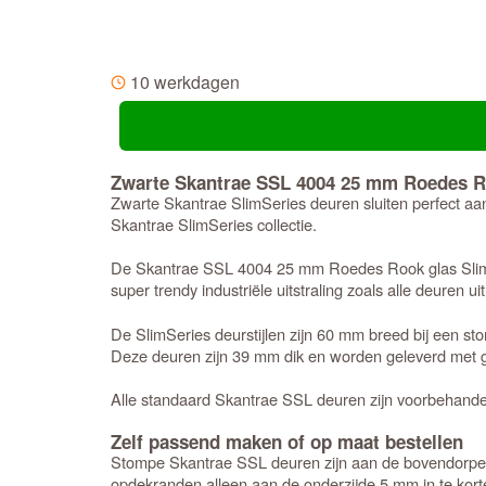
10 werkdagen
Zwarte Skantrae SSL 4004 25 mm Roedes Ro
Zwarte Skantrae SlimSeries deuren sluiten perfect aan 
Skantrae SlimSeries collectie.
De Skantrae SSL 4004 25 mm Roedes Rook glas Slimlin
super trendy industriële uitstraling zoals alle deuren ui
De SlimSeries deurstijlen zijn 60 mm breed bij een
Deze deuren zijn 39 mm dik en worden geleverd met ge
Alle standaard Skantrae SSL deuren zijn voorbehandeld
Zelf passend maken of op maat bestellen
Stompe Skantrae SSL deuren zijn aan de bovendorpel e
opdekranden alleen aan de onderzijde 5 mm in te kort