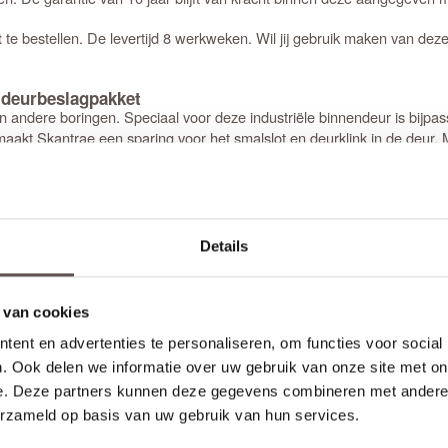
te bestellen. De levertijd 8 werkweken. Wil jij gebruik maken van dez
t
n deurbeslagpakket
n andere boringen. Speciaal voor deze industriële binnendeur is bijp
aakt Skantrae een sparing voor het smalslot en deurklink in de deur. M
 niet in deze smalle deurstijlen!
s deuren afhangen met scharnieren
nier, maar zwarte scharnieren zijn het mooist. De meest gebruikte
zw
Details
 te monteren. Opdekdeuren worden afgehangen met paumelle scharnier
 van cookies
ing niet van belang. Bestel je een
opdekdeur
is het wel belangrijk dat je
jaar garantie.
ent en advertenties te personaliseren, om functies voor social
. Ook delen we informatie over uw gebruik van onze site met on
en
e. Deze partners kunnen deze gegevens combineren met andere i
t iedere kras, deuk of afwijking in het houten frame direct zichtbaar 
rassen, schaafplekken en lichte beschadigingen in de deur vallen niet 
erzameld op basis van uw gebruik van hun services.