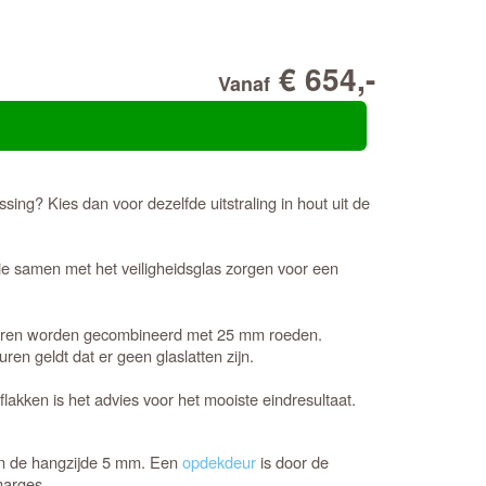
€ 654,-
Vanaf
sing? Kies dan voor dezelfde uitstraling in hout uit de
e samen met het veiligheidsglas zorgen voor een
deuren worden gecombineerd met 25 mm roeden.
n geldt dat er geen glaslatten zijn.
akken is het advies voor het mooiste eindresultaat.
 en de hangzijde 5 mm. Een
opdekdeur
is door de
marges.