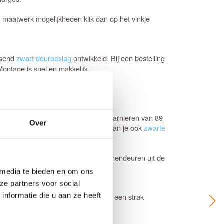
e maatwerk mogelijkheden klik dan op het vinkje
assend
zwart deurbeslag
ontwikkeld. Bij een bestelling
ontage is snel en makkelijk.
arte scharnieren
zijn kogellager scharnieren van 89
Over
en. Voor deze industriële deuren kan je ook
zwarte
 de juiste draairichting aangeeft. Binnendeuren uit de
 media te bieden en om ons
ze partners voor social
nformatie die u aan ze heeft
is. Zwarte houten deuren moeten voor een strak
onder schade of garantie.