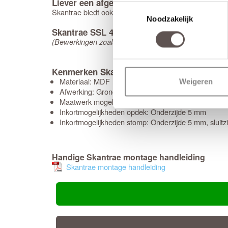
Liever een afgelakte deur?
Toestemmingsselectie
Skantrae biedt ook afgelakte zwarte deuren. Bekijk vo
Noodzakelijk
Skantrae SSL 4004 25 mm Roedes Rook glas
(Bewerkingen zoals een infresing + deurbeslagpakket o
Kenmerken Skantrae SSL 4004 25 mm Roed
Materiaal: MDF
Weigeren
Afwerking: Grondverf RAL9011
Maatwerk mogelijk: Ja, 40 werkdagen levertijd
Inkortmogelijkheden opdek: Onderzijde 5 mm
Inkortmogelijkheden stomp: Onderzijde 5 mm, slui
Handige Skantrae montage handleiding
Skantrae montage handleiding