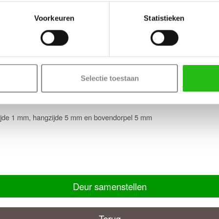
or de afgelakte versie de
Skantrae SSL 14504
. Deze deur wordt in RA
Voorkeuren
Statistieken
 deuren binnen 10 werkdagen in huis
f tochtvaldorpel verlengt de levertijd met 3 werkdagen)
es Rook glas
Selectie toestaan
tzijde 1 mm, hangzijde 5 mm en bovendorpel 5 mm
Deur samenstellen
Terug