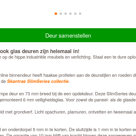
Deur samenstellen
ok glas deuren zijn helemaal in!
op de hippe industriële meubels en verlichting. Staal een te dure oplos
e binnendeur heeft haakse profielen aan de deurstijlen en roeden di
t de
.
Skantrae SlimSeries collectie
 stompe deur en 73 mm breed bij de een opdekdeur. Deze SlimSeries 
monteerd 6 mm veiligheidsglas. Voor zowel de paneel- als de glasdeure
 met grondverf. Licht opschuren, plamuren, ontvetten en tweemaal afl
n onderdorpel 5 mm in te korten. De sluitzijde is 1 mm in te korten
en. De garantie van 10 jaar blijft van kracht binnen deze aangegeven 