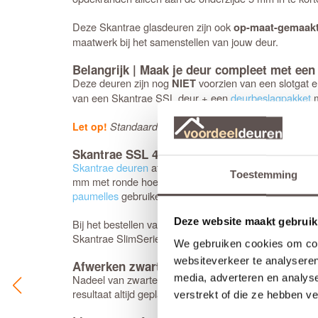
Deze Skantrae glasdeuren zijn ook
op-maat-gemaak
maatwerk bij het samenstellen van jouw deur.
Belangrijk | Maak je deur compleet met ee
Deze deuren zijn nog
voorzien van een slotgat e
NIET
van een Skantrae SSL deur + een
deurbeslagpakket
m
Standaard deurkrukken en insteeksloten passen
Let op!
Skantrae SSL 4004 25 mm Roedes Rook gla
Skantrae deuren
afhangen kan met elk standaard schar
Toestemming
mm met ronde hoeken. Het advies is 3 stuks per deur
paumelles
gebruiken.
Deze website maakt gebruik
Bij het bestellen van een
stompe deur
is de draairicht
Skantrae SlimSeries collectie worden geleverd met 10 
We gebruiken cookies om cont
websiteverkeer te analyseren
Afwerken zwarte Skantrae SSL binnendeur
media, adverteren en analys
Nadeel van zwarte grondverf ten opzichte van wit is da
resultaat altijd geplamuurd en afgeschilderd worden. K
verstrekt of die ze hebben v