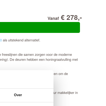
€ 278,-
Vanaf
10
als uitstekend alternatief.
ale freeslijnen die samen zorgen voor de moderne
ring)
. De deuren hebben een honingraatvulling met
zijn ook direct voorzien van boringen om de
e van 2 mm waardoor de stompe deur makkelijker in
Over