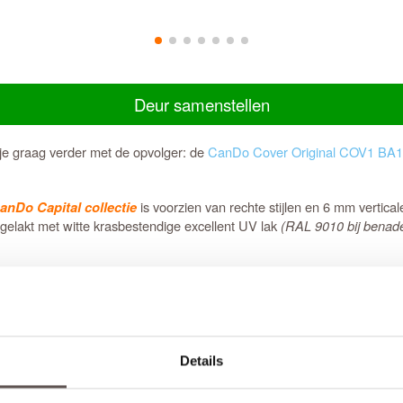
Deur samenstellen
e graag verder met de opvolger: de
CanDo Cover Original COV1 BA
is voorzien van rechte stijlen en 6 mm vertic
anDo Capital collectie
afgelakt met witte krasbestendige excellent UV lak
(RAL 9010 bij benade
mm en zijn voorzien van een
slotgat
op standaard hoogte. Opdekdeuren 
nteren.
 dan
stompe
CanDo Riga Wit deuren.
de deurkruk armgeschaafd. Armschaven is een licht afgeschuinde zijd
Details
wel een stompe als een opdekdeur.