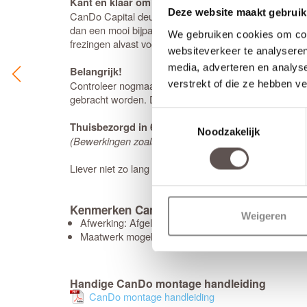
Kant en klaar om afgehangen te worden.
Deze website maakt gebruik
CanDo Capital deuren worden voorzien van een
slotg
dan een mooi bijpassend
deurbeslagpakket
. Bestel je
We gebruiken cookies om cont
frezingen alvast voor je in de deur.
websiteverkeer te analyseren
media, adverteren en analys
Belangrijk!
verstrekt of die ze hebben v
Controleer nogmaals goed de gekozen afmetingen en u
gebracht worden. De deur wordt geleverd met 10 jaar 
Toestemmingsselectie
Thuisbezorgd in 60 werkdagen
Noodzakelijk
(Bewerkingen zoals een extra tochtvaldorpel verlengt 
Liever niet zo lang wachten op jouw nieuwe deur? Kijk
Kenmerken CanDo Riga Wit
Weigeren
Afwerking: Afgelakt RAL9010
Maatwerk mogelijk: Nee
Handige CanDo montage handleiding
CanDo montage handleiding