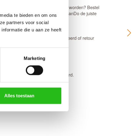
nt en klaar om afgehangen geleverd worden? Bestel
send
deurbeslag
pakket, dan maakt CanDo de juiste
 media te bieden en om ons
ze partners voor social
nformatie die u aan ze heeft
n en kunnen niet geruild, geannuleerd of retour
Marketing
laar afgelakt binnen 3 weken geleverd.
Alles toestaan