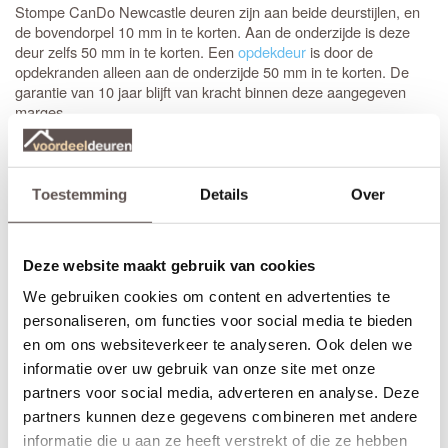
Stompe CanDo Newcastle deuren zijn aan beide deurstijlen, en
de bovendorpel 10 mm in te korten. Aan de onderzijde is deze
deur zelfs 50 mm in te korten. Een
opdekdeur
is door de
opdekranden alleen aan de onderzijde 50 mm in te korten. De
garantie van 10 jaar blijft van kracht binnen deze aangegeven
marges.
Maatwerk is mogelijk als de gewenste afmeting meer afwijkt dan
de aangegeven marges of als je kiest voor het gemak van deuren
op maat. De prijs en keuze voor maatwerk zijn zichtbaar onder de
Toestemming
Details
Over
beschikbare afmetingen. De levertijd voor maatwerkdeuren is 29
werkdagen.
Deze website maakt gebruik van cookies
Thuisbezorgd in slechts 5 werkdagen
(Bewerkingen zoals een extra tochtvaldorpel verlengt de levertijd
We gebruiken cookies om content en advertenties te
met 3 werkdagen)
personaliseren, om functies voor social media te bieden
en om ons websiteverkeer te analyseren. Ook delen we
Bekijk de video over de deuren uit de Dimension collectie:
informatie over uw gebruik van onze site met onze
partners voor social media, adverteren en analyse. Deze
partners kunnen deze gegevens combineren met andere
informatie die u aan ze heeft verstrekt of die ze hebben