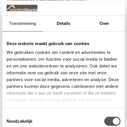
Te gebruiken voor buitendeuren met aan beide zijden een
. Dit type
is ideaal voor achter- of
deurkruk
krukbediend
balkondeuren. De infrezing wordt netjes afgewerkt met grondverf
en de driepuntsluiting wordt direct gemonteerd. (exclusief
Toestemming
Details
Over
deurkruk
)
*
(voordeur)
Sleutelbediende 3-puntsluiting
Deze website maakt gebruik van cookies
Te gebruiken voor buitendeuren met een
vaste knop of greep
aan de buitenkant en een deurkruk aan de binnenkant. Dit type
We gebruiken cookies om content en advertenties te
is ideaal voor voordeuren. De infrezing wordt
sleutelbediend
personaliseren, om functies voor social media te bieden
netjes afgewerkt met grondverf en de driepuntsluiting wordt direct
en om ons websiteverkeer te analyseren. Ook delen we
gemonteerd. (exclusief
knop of greep
)
informatie over uw gebruik van onze site met onze
partners voor social media, adverteren en analyse. Deze
Montage en Afwerking
partners kunnen deze gegevens combineren met andere
Achterdeuren worden gemonteerd met minimaal drie
informatie die u aan ze heeft verstrekt of die ze hebben
hoogwaardige
veiligheidsscharnieren
. Dit zorgt voor een soepele
verzameld op basis van uw gebruik van hun services.
beweging en voorkomt kromtrekken. Heb je een deur van 231,5
cm hoog? Gebruik dan vier scharnieren voor de beste
ondersteuning.
Toestemmingsselectie
Noodzakelijk
Met de heldere beschrijving uit de montagehandleiding zorg je