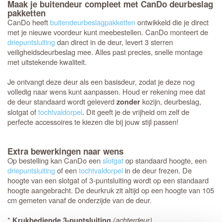
Maak je buitendeur compleet met CanDo deurbeslag
pakketten
CanDo heeft
buitendeurbeslagpakketten
ontwikkeld die je direct
met je nieuwe voordeur kunt meebestellen. CanDo monteert de
driepuntsluiting
dan direct in de deur, levert 3 sterren
veiligheidsdeurbeslag mee. Alles past precies, snelle montage
met uitstekende kwaliteit.
Je ontvangt deze deur als een basisdeur, zodat je deze nog
volledig naar wens kunt aanpassen. Houd er rekening mee dat
de deur standaard wordt geleverd
kozijn, deurbeslag,
zonder
slotgat of
tochtvaldorpel
. Dit geeft je de vrijheid om zelf de
perfecte accessoires te kiezen die bij jouw stijl passen!
Extra bewerkingen naar wens
Op bestelling kan CanDo een
slotgat
op standaard hoogte, een
driepuntsluiting
of een
tochtvaldorpel
in de deur frezen. De
hoogte van een slotgat of 3-puntsluiting wordt op een standaard
hoogte aangebracht. De deurkruk zit altijd op een hoogte van 105
cm gemeten vanaf de onderzijde van de deur.
*
(achterdeur)
Krukbediende 3-puntsluiting