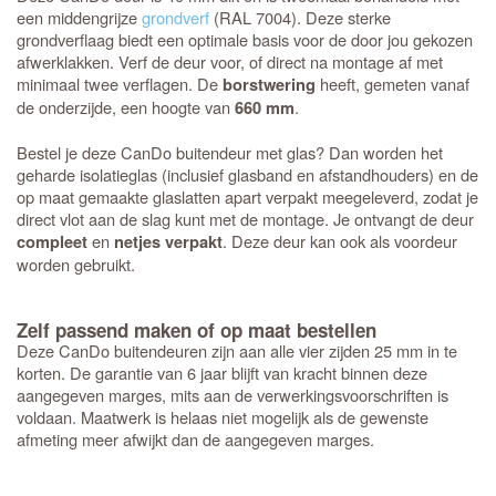
een middengrijze
grondverf
(RAL 7004). Deze sterke
grondverflaag biedt een optimale basis voor de door jou gekozen
afwerklakken. Verf de deur voor, of direct na montage af met
minimaal twee verflagen. De
heeft, gemeten vanaf
borstwering
de onderzijde, een hoogte van
.
660 mm
Bestel je deze CanDo buitendeur met glas? Dan worden het
geharde isolatieglas (inclusief glasband en afstandhouders) en de
op maat gemaakte glaslatten apart verpakt meegeleverd, zodat je
direct vlot aan de slag kunt met de montage. Je ontvangt de deur
en
. Deze deur kan ook als voordeur
compleet
netjes verpakt
worden gebruikt.
Zelf passend maken of op maat bestellen
Deze CanDo buitendeuren zijn aan alle vier zijden 25 mm in te
korten. De garantie van 6 jaar blijft van kracht binnen deze
aangegeven marges, mits aan de verwerkingsvoorschriften is
voldaan. Maatwerk is helaas niet mogelijk als de gewenste
afmeting meer afwijkt dan de aangegeven marges.