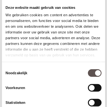
jaar blijft van kracht binnen deze aangegeven marges.
Deze website maakt gebruik van cookies
Maatwerk is mogelijk als de gewenste afmeting meer afwijkt dan
We gebruiken cookies om content en advertenties te
de aangegeven marges of als je kiest voor het gemak van deuren
personaliseren, om functies voor social media te bieden
op maat. De prijs en keuze voor maatwerk zijn zichtbaar onder de
en om ons websiteverkeer te analyseren. Ook delen we
beschikbare afmetingen. De levertijd voor maatwerkdeuren is 29
werkdagen.
informatie over uw gebruik van onze site met onze
partners voor social media, adverteren en analyse. Deze
Thuisbezorgd in slechts 5 werkdagen
partners kunnen deze gegevens combineren met andere
(Bewerkingen zoals een extra schuifdeursysteem verlengt de
informatie die u aan ze heeft verstrekt of die ze hebben
levertijd met 3 werkdagen)
verzameld op basis van uw gebruik van hun services.
Let op!
Controleer nogmaals goed de gekozen afmetingen, draairichting
Toestemmingsselectie
en uitvoering. De CanDo Forest deur heeft een deelbewerking en
Noodzakelijk
kan niet geruild, geannuleerd of retour gebracht worden.
Voorkeuren
Kenmerken CanDo Forest
Materiaal: MDF
Statistieken
Afwerking: Grondverf RAL9010