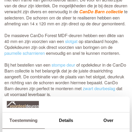
van de deur zijn identiek. De mogelijkheden die je bij deze deuren
verwacht zijn divers en eenvoudig in de
te
CanDo Barn collectie
selecteren. De schoren om de sfeer te realiseren hebben een
afmeting van 14 x 120 mm en zijn direct op de deur gemonteerd.
De massieve CanDo Forest MDF-deuren hebben een dikte van
40 mm en zijn voorzien van een
slotgat
op standaard hoogte.
Opdekdeuren zijn ook direct voorzien van boringen om de
paumelle scharnieren
eenvoudig en snel te kunnen monteren.
Bij het bestellen van een
stompe deur
of opdekdeur in de CanDo
Barn collectie is het belangrijk dat je de juiste draairichting
aangeeft. De combinatie van de plaats van het slotgat, deurkruk
en richting van de schoren worden hiermee bepaald. CanDo
Barn deuren zijn perfect te monteren met
zwart deurbeslag
dat
uit voorraad leverbaar is.
Zelf passend maken of op maat bestellen
Stompe CanDo Forest deuren zijn aan beide deurstijlen, en de
bovendorpel 10 mm in te korten. Aan de onderzijde is deze deur
Toestemming
Details
Over
zelfs 60 mm in te korten. Een
opdekdeur
is door de opdekranden
alleen aan de onderzijde 60 mm in te korten. De garantie van 10